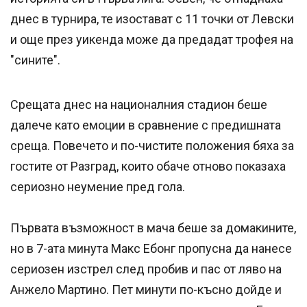
днес в турнира, те изостават c 11 точки от Левски
и още през уикенда може да предадат трофея на
"сините".
Срещата днес на националния стадион беше
далече като емоции в сравнение с предишната
среща. Повечето и по-чистите положения бяха за
гостите от Разград, които обаче отново показаха
сериозно неумение пред гола.
Първата възможност в мача беше за домакините,
но в 7-ата минута Макс Ебонг пропусна да нанесе
сериозен изстрел след пробив и пас от ляво на
Анжело Мартино. Пет минути по-късно дойде и