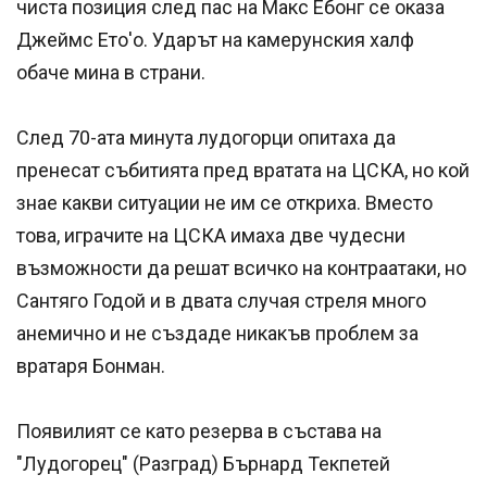
чиста позиция след пас на Макс Ебонг се оказа
Джеймс Ето'о. Ударът на камерунския халф
обаче мина в страни.
След 70-ата минута лудогорци опитаха да
пренесат събитията пред вратата на ЦСКА, но кой
знае какви ситуации не им се откриха. Вместо
това, играчите на ЦСКА имаха две чудесни
възможности да решат всичко на контраатаки, но
Сантяго Годой и в двата случая стреля много
анемично и не създаде никакъв проблем за
вратаря Бонман.
Появилият се като резерва в състава на
"Лудогорец" (Разград) Бърнард Текпетей