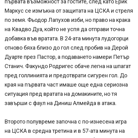
първата възможност за гостите, след като Ерик
Маркус се измъкна от защитата на ЦСКА и стреля
по земя. Фьодор Лапухов изби, но право на крака
на Квадво Дуа, който не успя да отправи точна
добавка във вратата. В 24-ата минута лудогорци
отново бяха близо до гол след пробив на Дерой
Дуарте през Пастор, а подаването намери Петър
Станич. Факундо Родригес обаче легна на шпагат
пред голлинията и предотврати сигурен гол. До
края на първата част имаше още една сериозна
ситуация пред вратата на домакините, но тя
завърши с фаул на Диниш Алмейда в атака.
Второто полувреме започна с по-изнесена игра
на ЦСКА в средна третина и в 57-ата минута на