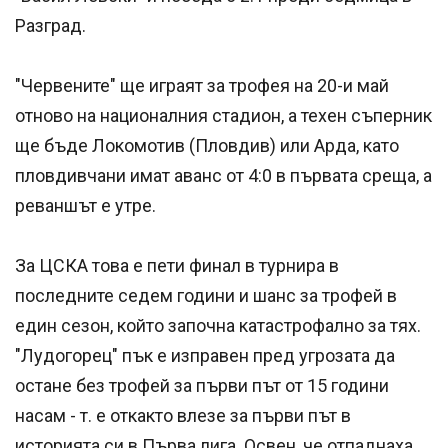
Разград.
"Червените" ще играят за трофея на 20-и май
отново на националния стадион, а техен съперник
ще бъде Локомотив (Пловдив) или Арда, като
пловдивчани имат аванс от 4:0 в първата среща, а
реваншът е утре.
За ЦСКА това е пети финал в турнира в
последните седем години и шанс за трофей в
един сезон, който започна катастрофално за тях.
"Лудогорец" пък е изправен пред угрозата да
остане без трофей за първи път от 15 години
насам - т. е откакто влезе за първи път в
историята си в Първа лига. Освен, че отпаднаха