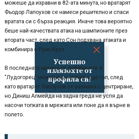
можеше да изравни в 82-ата минута, но вратарят
Фьодор Лапоухов се намеси решително и спаси
вратата си с бърза реакция. Иначе това вероятно
беше най-качествата атака на шампионите през
втората част, след като Сон подхвана атаката и
комбинира с Руан Круз.
Успешно
В последната минута от добавените 4
излязохте от
"Лудогорец" можеше да стигне и до гол, след
профила си!
като вратарят Лапоухов се размина с центриране,
но Диниш Алмейда на задна греда не успя да
насочи топката в мрежата или поне да я върне в
полето.