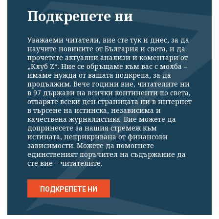
Подкрепете ни
Уважаеми читатели, вие сте тук и днес, за да
научите новините от България и света, и да
прочетете актуални анализи и коментари от
„Клуб Z“. Ние се обръщаме към вас с молба –
имаме нужда от вашата подкрепа, за да
продължим. Вече години вие, читателите ни
в 97 държави на всички континенти по света,
отваряте всеки ден страницата ни в интернет
в търсене на истинска, независима и
качествена журналистика. Вие можете да
допринесете за нашия стремеж към
истината, неприкривана от финансови
зависимости. Можете да помогнете
единственият поръчител на съдържание да
сте вие – читателите.
ПОДКРЕПЕТЕ НИ