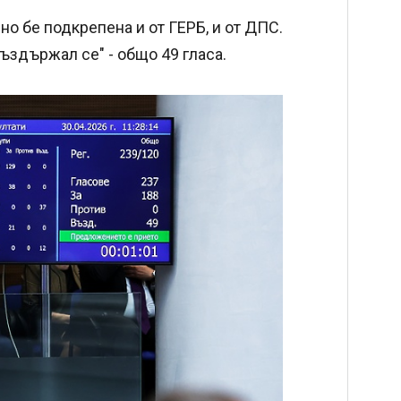
но бе подкрепена и от ГЕРБ, и от ДПС.
въздържал се" - общо 49 гласа.