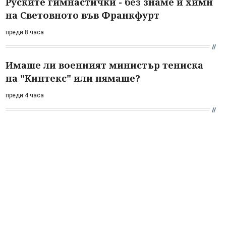
Руските гимнастички - без знаме и химн
на Световното във Франкфурт
преди 8 часа
Имаше ли военният министър тениска
на "Кинтекс" или нямаше?
преди 4 часа