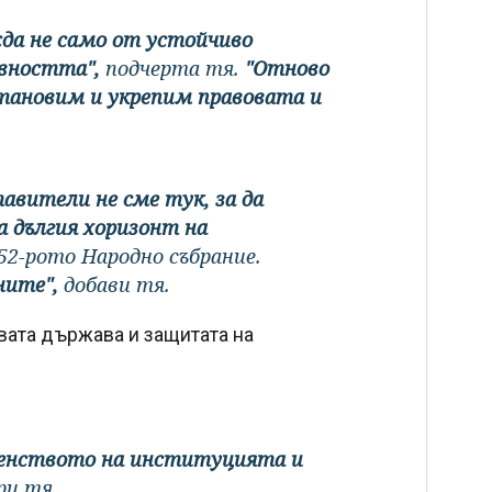
жда не само от устойчиво
авността",
подчерта тя.
"Отново
тановим и укрепим правовата и
авители не сме тук, за да
а дългия хоризонт на
52-рото Народно събрание.
ните",
добави тя.
вата държава и защитата на
венството на институцията и
ри тя.