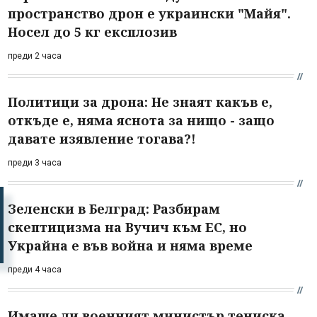
пространство дрон е украински "Майя".
Носел до 5 кг експлозив
преди 2 часа
Политици за дрона: Не знаят какъв е,
откъде е, няма яснота за нищо - защо
давате изявление тогава?!
преди 3 часа
Зеленски в Белград: Разбирам
скептицизма на Вучич към ЕС, но
Украйна е във война и няма време
преди 4 часа
Имаше ли военният министър тениска