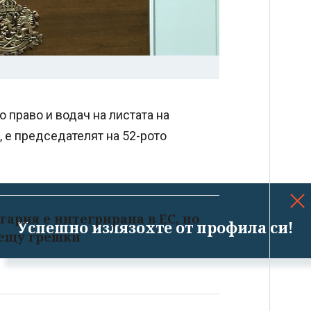
 право и водач на листата на
 е председателят на 52-рото
гария е интегрирана в ЕС, но
Успешно излязохте от профила си!
рещу грешки