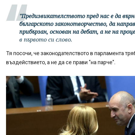
"Предизвикателството пред нас е да вър
българското законотворчество, да напра
прибързан, основан на дебат, а не на про
в първото си слово.
Тя посочи, че законодателството в парламента тря
въздействието, а не да се прави "на парче".