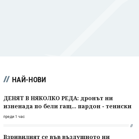
НАЙ-НОВИ
ДЕНЯТ В НЯКОЛКО РЕДА: дронът ни
изненада по бели гащ... пардон - тениски
преди 1 час
Взривилият се във въздушното ни