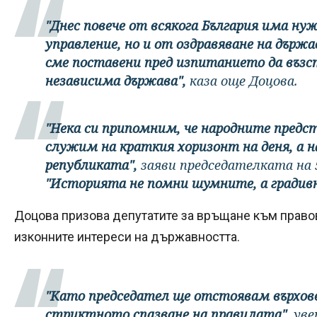
"Днес повече от всякога България има ну
управление, но и от оздравяване на държ
сме поставени пред изпитанието да възс
независима държава",
каза още Доцова.
"Нека си припомним, че народните предст
служим на краткия хоризонт на деня, а н
републиката",
заяви председателката на 
"Историята не помни шумните, а градив
Доцова призова депутатите за връщане към право
изконните интереси на държавността.
"Като председател ще отстоявам върхо
стриктното спазване на правилата",
уве