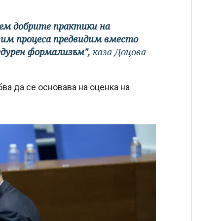
нем добрите практики на
вим процеса предвидим вместо
цедурен формализъм",
каза Доцова
бва да се основава на оценка на