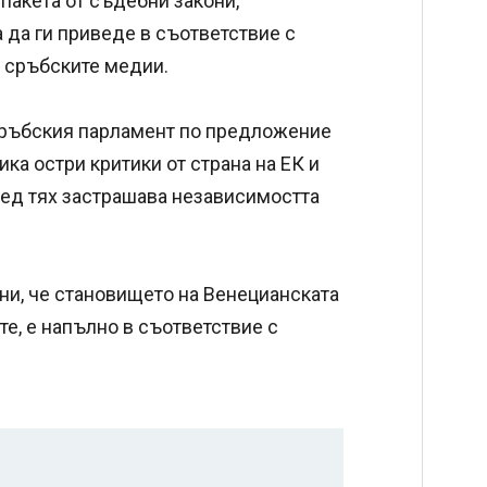
 пакета от съдебни закони,
 да ги приведе в съответствие с
 сръбските медии.
 сръбския парламент по предложение
ка остри критики от страна на ЕК и
ред тях застрашава независимостта
ни, че становището на Венецианската
те, е напълно в съответствие с