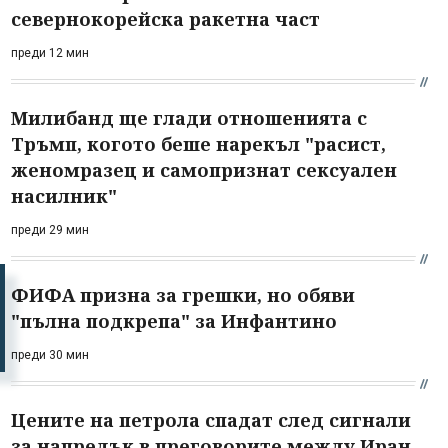
севернокорейска ракетна част
преди 12 мин
Милибанд ще глади отношенията с
Тръмп, когото беше нарекъл "расист,
женомразец и самопризнат сексуален
насилник"
преди 29 мин
ФИФА призна за грешки, но обяви
"пълна подкрепа" за Инфантино
преди 30 мин
Цените на петрола спадат след сигнали
за напредък в преговорите между Иран