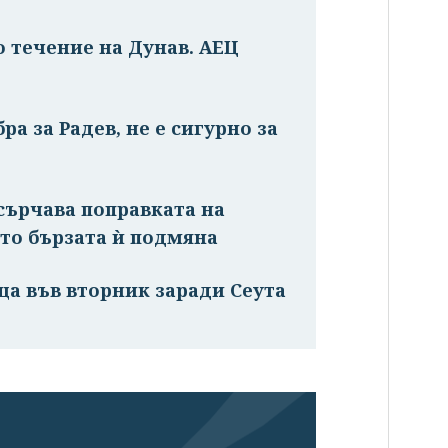
о течение на Дунав. АЕЦ
ра за Радев, не е сигурно за
сърчава поправката на
то бързата ѝ подмяна
ща във вторник заради Сеута