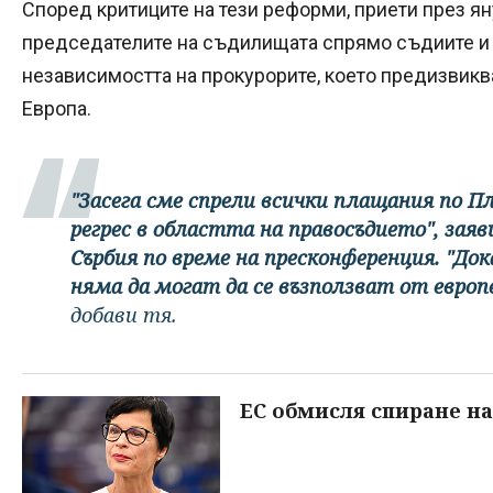
Според критиците на тези реформи, приети през ян
председателите на съдилищата спрямо съдиите и 
независимостта на прокурорите, което предизвикв
Европа.
"Засега сме спрели всички плащания по П
регрес в областта на правосъдието", заяви
Сърбия по време на пресконференция. "Док
няма да могат да се възползват от европ
добави тя.
ЕС обмисля спиране на 