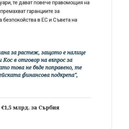
уари, те дават повече правомощия на
премахват гаранциите за
а безпокойства в ЕС и Съвета на
лана за растеж, защото е налице
 Кос в отговор на въпрос за
ато това не бъде поправено, те
ейската финансова подкрепа",
€1,5 млрд. за Сърбия