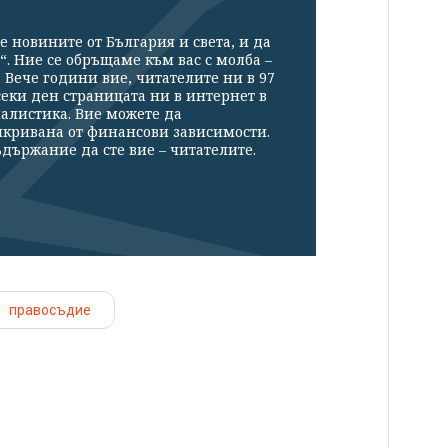
е новините от България и света, и да
“. Ние се обръщаме към вас с молба –
Вече години вие, читателите ни в 97
секи ден страницата ни в интернет в
налистика. Вие можете да
икривана от финансови зависимости.
държание да сте вие – читателите.
правосъдие