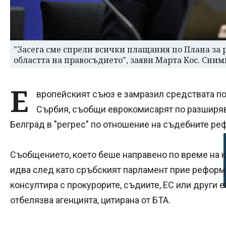
"Засега сме спрели всички плащания по Плана за р
областта на правосъдието", заяви Марта Кос. Сним
Е
вропейският съюз е замразил средствата по
Сърбия, съобщи еврокомисарят по разширяв
Белград в "регрес" по отношение на съдебните ре
Съобщението, което беше направено по време на 
идва след като сръбският парламент прие реформи
консултира с прокурорите, съдиите, ЕС или други е
отбелязва агенцията, цитирана от БТА.