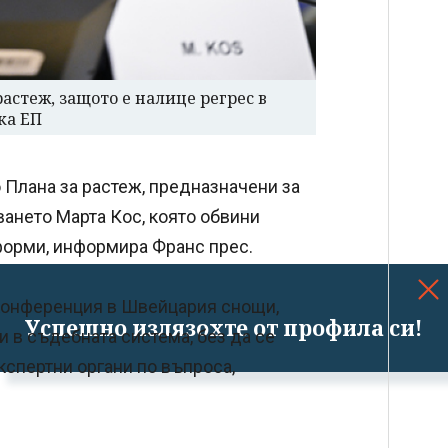
астеж, защото е налице регрес в
ка ЕП
 Плана за растеж, предназначени за
ането Марта Кос, която обвини
форми, информира Франс прес.
конференция в Швейцария снощи,
Успешно излязохте от профила си!
 в съдебната система, без да се
кспертни органи по въпроса,