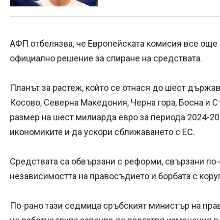
АФП отбелязва, че Европейската комисия все още 
официално решение за спиране на средствата.
Планът за растеж, който се отнася до шест държав
Косово, Северна Македония, Черна гора, Босна и С
размер на шест милиарда евро за периода 2024-202
икономиките и да ускори сближаването с ЕС.
Средствата са обвързани с реформи, свързани по-
независимостта на правосъдието и борбата с кору
По-рано тази седмица сръбският министър на пра