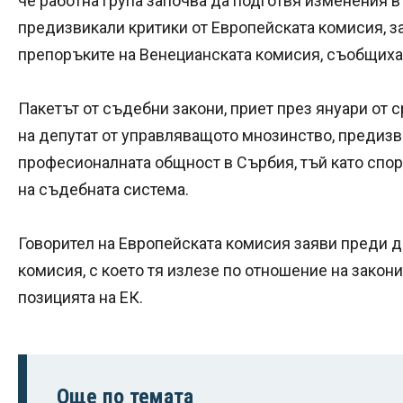
че работна група започва да подготвя изменения в
предизвикали критики от Европейската комисия, за
препоръките на Венецианската комисия, съобщиха
Пакетът от съдебни закони, приет през януари от
на депутат от управляващото мнозинство, предизви
професионалната общност в Сърбия, тъй като спо
на съдебната система.
Говорител на Европейската комисия заяви преди д
комисия, с което тя излезе по отношение на закони
позицията на ЕК.
Още по темата