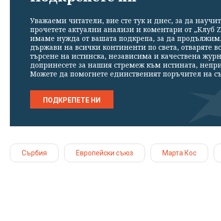
Уважаеми читатели, вие сте тук и днес, за да научит
прочетете актуални анализи и коментари от „Клуб Z
имаме нужда от вашата подкрепа, за да продължим. 
държави на всички континенти по света, отваряте в
търсене на истинска, независима и качествена жур
допринесете за нашия стремеж към истината, непр
Можете да помогнете единственият поръчител на съ
ПОДКРЕПЕТЕ НИ
Сърбия
Европейски съюз
Марта Кос