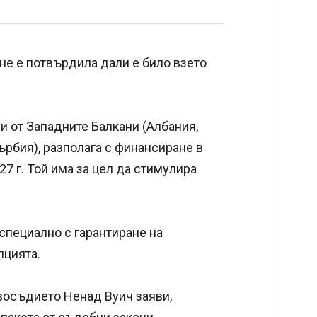
не е потвърдила дали е било взето
и от Западните Балкани (Албания,
ърбия), разполага с финансиране в
7 г. Той има за цел да стимулира
специално с гарантиране на
пцията.
восъдието Ненад Вуич заяви,