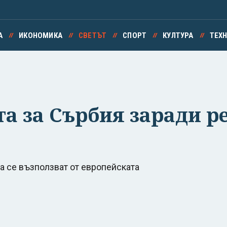
А
ИКОНОМИКА
СВЕТЪТ
СПОРТ
КУЛТУРА
ТЕХ
а за Сърбия заради ре
да се възползват от европейската