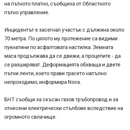
на пътното платно, съобщиха от Областното
пътно управление.
Инцидентът е засегнал участък с дължина около
70 метра. По цялото му протежение са видими
пукнатини по асфалтовата настилка. Земната
маса продължава да се движи, а процепите - да
се разширяват. Деформацията обхваща и двете
пътни ленти, което прави трасето напълно
непроходимо, информира Nova.
БНТ съобщи за скъсан газов тръбопровод и за
отнесени електрически стълбове вследствие на
огромното свлачище.