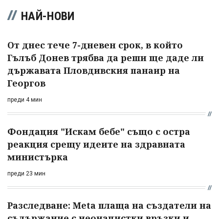
НАЙ-НОВИ
От днес тече 7-дневен срок, в който
Гълъб Донев трябва да реши ще даде ли
държавата Пловдивския панаир на
Георгов
преди 4 мин
Фондация "Искам бебе" също с остра
реакция срещу идеите на здравната
министърка
преди 23 мин
Разследване: Meta плаща на създатели на
съдържание с неонацистки връзки и