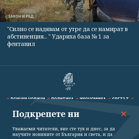
ЗАКОН И РЕД
"Силно се надявам от утре да се намират в
абстиненция... " Удариха база № 1 за
фентанил
ВСИЧКИ НОВИНИ
ПОЛИТИКА
ИКОНОМИКА
СВЕТЪТ
Подкрепете ни
СПОРТ
КУЛТУРА
ТЕХНОЛОГИИ
КАЛЕЙДОСКОП
МНЕНИЯ
Уважаеми читатели, вие сте тук и днес, за да
научите новините от България и света, и да