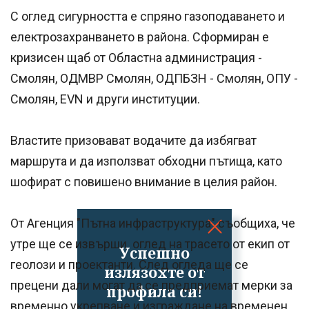
С оглед сигурността е спряно газоподаването и
електрозахранването в района. Сформиран е
кризисен щаб от Областна администрация -
Смолян, ОДМВР Смолян, ОДПБЗН - Смолян, ОПУ -
Смолян, ЕVN и други институции.
Властите призовават водачите да избягват
маршрута и да използват обходни пътища, като
шофират с повишено внимание в целия район.
От Агенция "Пътна инфраструктура" съобщиха, че
утре ще се извърши оглед на трасето от екип от
Успешно
геолози и проектанти. След огледа ще се
излязохте от
прецени дали могат да се предприемат мерки за
профила си!
временно укрепване и изграждане на временен