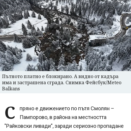
Пътното платно е блокирано. А видно от кадъра
има и застрашена сграда. Снимка Фейсбук/Meteo
Balkans
С
пряно е движението по пътя Смолян –
Пампорово, в района на местността
"Райковски ливади", заради сериозно пропадане