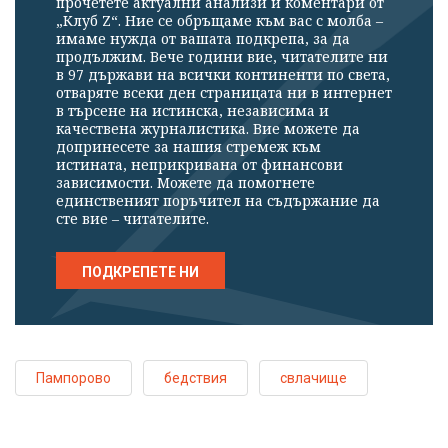
прочетете актуални анализи и коментари от
„Клуб Z“. Ние се обръщаме към вас с молба –
имаме нужда от вашата подкрепа, за да
продължим. Вече години вие, читателите ни
в 97 държави на всички континенти по света,
отваряте всеки ден страницата ни в интернет
в търсене на истинска, независима и
качествена журналистика. Вие можете да
допринесете за нашия стремеж към
истината, неприкривана от финансови
зависимости. Можете да помогнете
единственият поръчител на съдържание да
сте вие – читателите.
ПОДКРЕПЕТЕ НИ
Пампорово
бедствия
свлачище