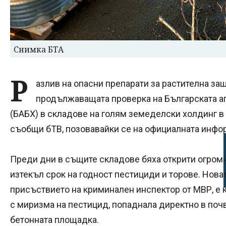
Снимка БТА
Р
азлив на опасни препарати за растителна за
продължаващата проверка на Българската аг
(БАБХ) в складове на голям земеделски холдинг в
съобщи бТВ, позовавайки се на официалната инфо
Преди дни в същите складове бяха открити огромн
изтекъл срок на годност пестициди и торове. Нова
присъствието на криминален инспектор от МВР, е 
с миризма на пестицид, попаднала директно в поч
бетонната площадка.