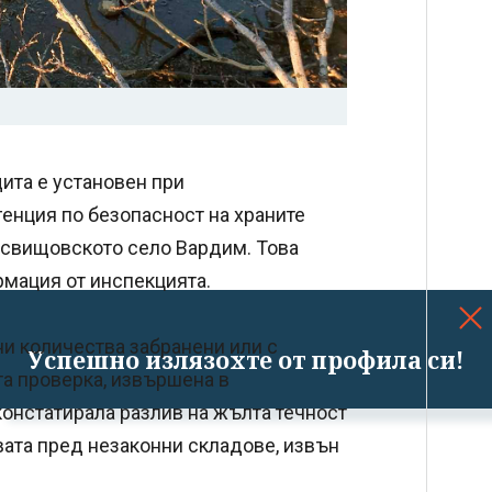
щита е установен при
енция по безопасност на храните
 свищовското село Вардим. Това
рмация от инспекцията.
и количества забранени или с
Успешно излязохте от профила си!
та проверка, извършена в
констатирала разлив на жълта течност
вата пред незаконни складове, извън