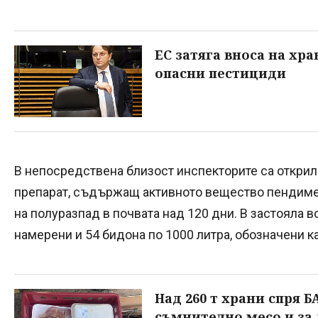
ЕС затяга вноса на хр
опасни пестициди
В непосредствена близост инспекторите са открил
препарат, съдържащ активното вещество пендиме
на полуразпад в почвата над 120 дни. В застояла 
намерени и 54 бидона по 1000 литра, обозначени ка
Над 260 т храни спря Б
съмнително месо и за 