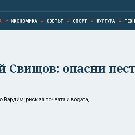
А
ИКОНОМИКА
СВЕТЪТ
СПОРТ
КУЛТУРА
ТЕХ
й Свищов: опасни пес
 Вардим; риск за почвата и водата,