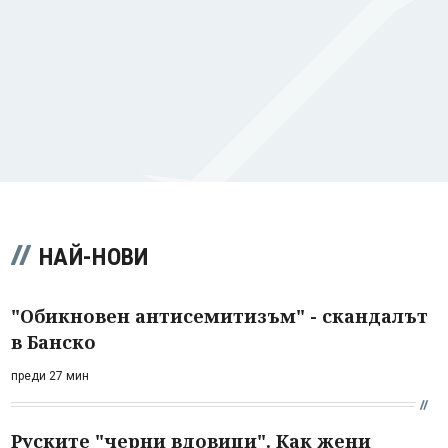
НАЙ-НОВИ
"Обикновен антисемитизъм" - скандалът
в Банско
преди 27 мин
Руските "черни вдовици". Как жени