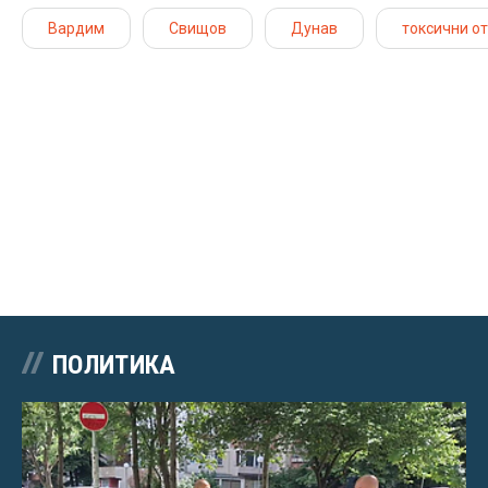
Вардим
Свищов
Дунав
токсични о
ПОЛИТИКА