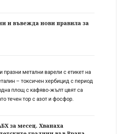
ани и въвежда нови правила за
и празни метални варели с етикет на
талин – токсичен хербицид с период
водна площ с кафяво-жълт цвят са
то течен тор с азот и фосфор.
АБХ за месец. Хванаха
детските градини във Враца