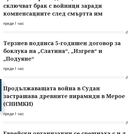
сключват брак с войници заради
компенсациите след смъртта им
преди 1 час
Терзиев подписа 5-годишен договор за
боклука на „Слатина“, „Изгрев“ и
„Подуяне“
преди 1 час
Продължаващата война в Судан
застрашава древните пирамиди в Мерое
(СНИМКИ)
преди 1 час
Еврейски организации се срещнаха с и.д.