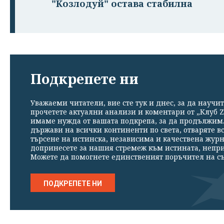
"Козлодуй" остава стабилна
Подкрепете ни
Уважаеми читатели, вие сте тук и днес, за да научит
прочетете актуални анализи и коментари от „Клуб Z
имаме нужда от вашата подкрепа, за да продължим. 
държави на всички континенти по света, отваряте в
търсене на истинска, независима и качествена жур
допринесете за нашия стремеж към истината, непр
Можете да помогнете единственият поръчител на съ
ПОДКРЕПЕТЕ НИ