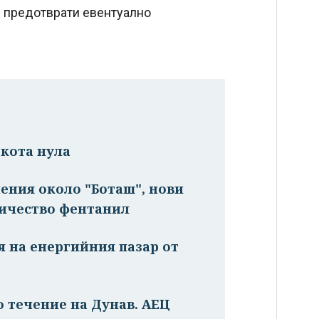
е предотврати евентуално
 кота нула
ения около "Боташ", нови
личество фентанил
ия на енергийния пазар от
о течение на Дунав. АЕЦ