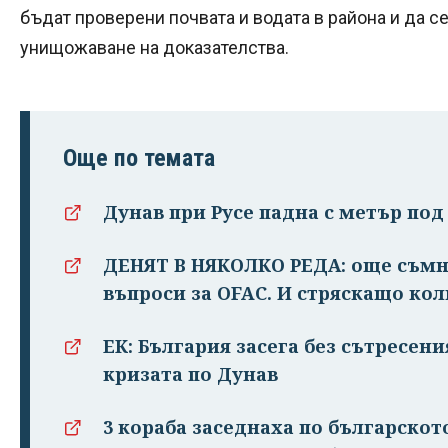
бъдат проверени почвата и водата в района и да с
унищожаване на доказателства.
Още по темата
Дунав при Русе падна с метър под
ДЕНЯТ В НЯКОЛКО РЕДА: още съмн
въпроси за OFAC. И стряскащо ко
ЕК: България засега без сътресен
кризата по Дунав
3 кораба заседнаха по българскот