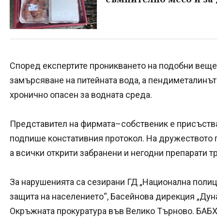
Според експертите проникването на подобни вещес
замърсяване на питейната вода, а пендиметалинът
хронично опасен за водната среда.
Представител на фирмата–собственик е присъствал
подпише констативния протокол. На дружеството 
а всички открити забранени и негодни препарати 
За нарушенията са сезирани ГД „Национална полиц
защита на населението“, Басейнова дирекция „Дун
Окръжната прокуратура във Велико Търново. БАБХ 