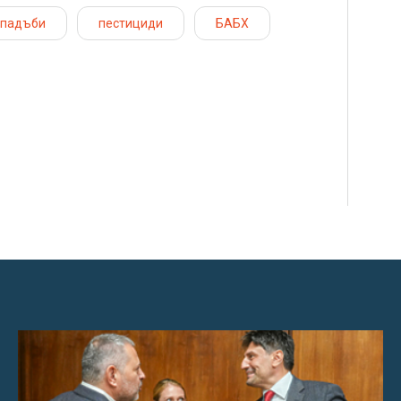
тпадъби
пестициди
БАБХ