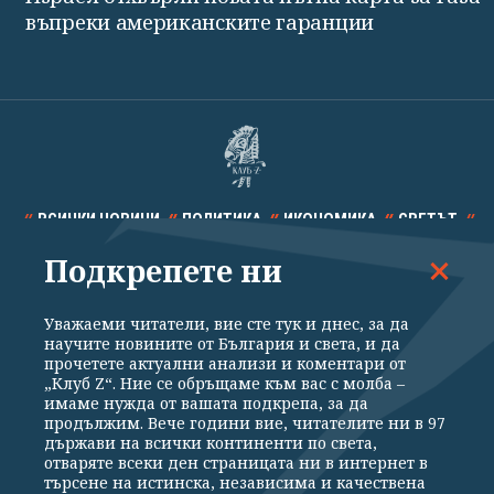
въпреки американските гаранции
ВСИЧКИ НОВИНИ
ПОЛИТИКА
ИКОНОМИКА
СВЕТЪТ
Подкрепете ни
СПОРТ
КУЛТУРА
ТЕХНОЛОГИИ
КАЛЕЙДОСКОП
МНЕНИЯ
Уважаеми читатели, вие сте тук и днес, за да
научите новините от България и света, и да
прочетете актуални анализи и коментари от
„Клуб Z“. Ние се обръщаме към вас с молба –
имаме нужда от вашата подкрепа, за да
продължим. Вече години вие, читателите ни в 97
Общи условия
Политика за поверителност
държави на всички континенти по света,
отваряте всеки ден страницата ни в интернет в
Реклама
Партньори
Контакти
За Клуб Z
търсене на истинска, независима и качествена