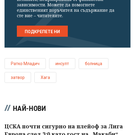
зависимости. Можете да помогнете
единственият поръчител на съдържание да
сте вие – читателите.
ПОДКРЕПЕТЕ НИ
Ратко Младич
инсулт
болница
затвор
Хага
НАЙ-НОВИ
ЦСКА почти сигурно на плейоф за Лига
Европа след 3:0 като гост на „Макаби“