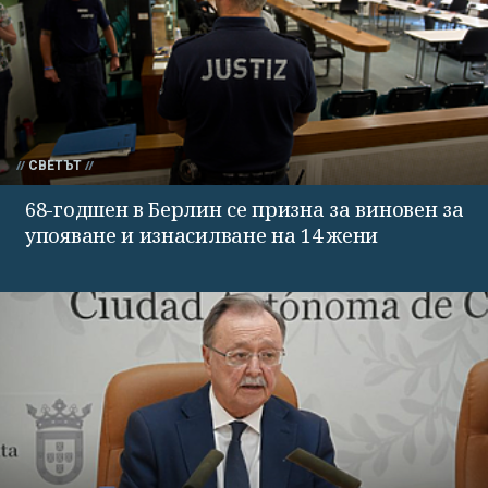
СВЕТЪТ
68-годшен в Берлин се призна за виновен за
упояване и изнасилване на 14 жени