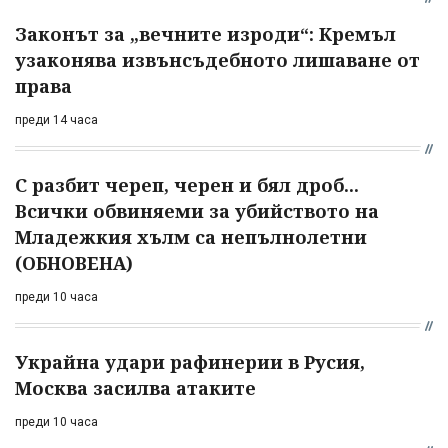
Законът за „вечните изроди“: Кремъл
узаконява извънсъдебното лишаване от
права
преди 14 часа
С разбит череп, черен и бял дроб...
Всички обвиняеми за убийството на
Младежкия хълм са непълнолетни
(ОБНОВЕНА)
преди 10 часа
Украйна удари рафинерии в Русия,
Москва засилва атаките
преди 10 часа