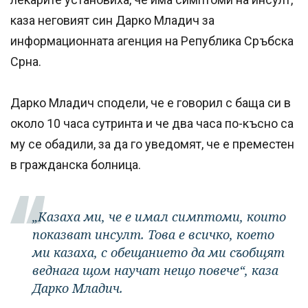
каза неговият син Дарко Младич за
информационната агенция на Република Сръбска
Срна.
Дарко Младич сподели, че е говорил с баща си в
около 10 часа сутринта и че два часа по-късно са
му се обадили, за да го уведомят, че е преместен
в гражданска болница.
„Казаха ми, че е имал симптоми, които
показват инсулт. Това е всичко, което
ми казаха, с обещанието да ми съобщят
веднага щом научат нещо повече“, каза
Дарко Младич.