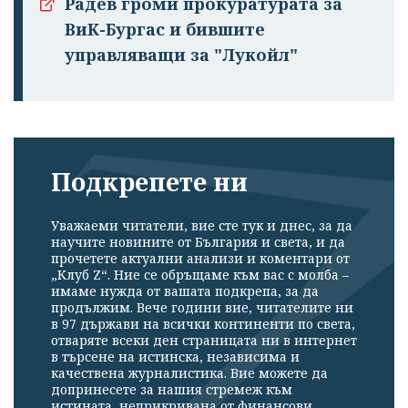
Радев громи прокуратурата за
ВиК-Бургас и бившите
управляващи за "Лукойл"
Подкрепете ни
Уважаеми читатели, вие сте тук и днес, за да
научите новините от България и света, и да
прочетете актуални анализи и коментари от
„Клуб Z“. Ние се обръщаме към вас с молба –
имаме нужда от вашата подкрепа, за да
продължим. Вече години вие, читателите ни
в 97 държави на всички континенти по света,
отваряте всеки ден страницата ни в интернет
в търсене на истинска, независима и
качествена журналистика. Вие можете да
допринесете за нашия стремеж към
истината, неприкривана от финансови