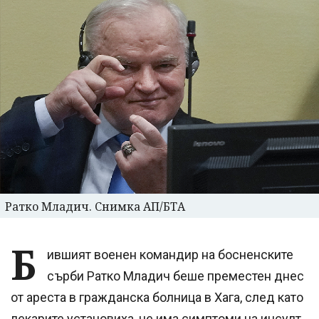
Ратко Младич. Снимка АП/БТА
Б
ившият военен командир на босненските
сърби Ратко Младич беше преместен днес
от ареста в гражданска болница в Хага, след като
лекарите установиха, че има симптоми на инсулт,