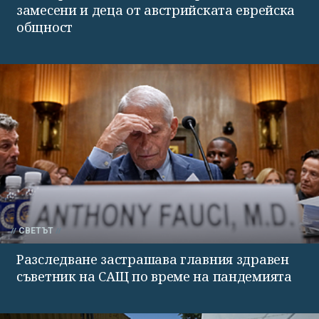
замесени и деца от австрийската еврейска
общност
СВЕТЪТ
Разследване застрашава главния здравен
съветник на САЩ по време на пандемията