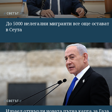
СВЕТЪТ
До 5000 нелегални мигранти все още остават
в Сеута
СВЕТЪТ
Израел отхвърли новата пътна карта за Газа