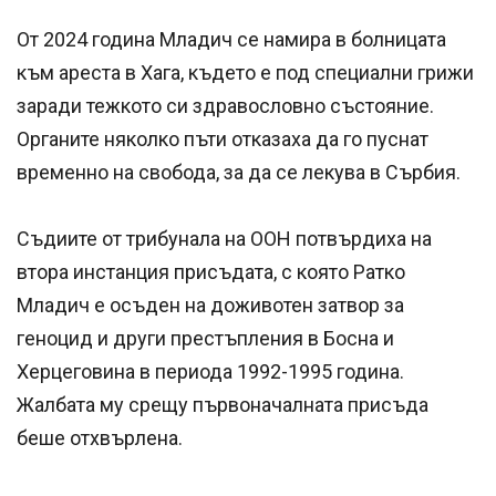
От 2024 година Младич се намира в болницата
към ареста в Хага, където е под специални грижи
заради тежкото си здравословно състояние.
Органите няколко пъти отказаха да го пуснат
временно на свобода, за да се лекува в Сърбия.
Съдиите от трибунала на ООН потвърдиха на
втора инстанция присъдата, с която Ратко
Младич е осъден на доживотен затвор за
геноцид и други престъпления в Босна и
Херцеговина в периода 1992-1995 година.
Жалбата му срещу първоначалната присъда
беше отхвърлена.