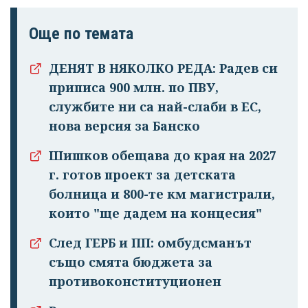
Още по темата
ДЕНЯТ В НЯКОЛКО РЕДА: Радев си
приписа 900 млн. по ПВУ,
службите ни са най-слаби в ЕС,
нова версия за Банско
Шишков обещава до края на 2027
г. готов проект за детската
болница и 800-те км магистрали,
Успешно
които "ще дадем на концесия"
излязохте от
След ГЕРБ и ПП: омбудсманът
профила си!
също смята бюджета за
противоконституционен