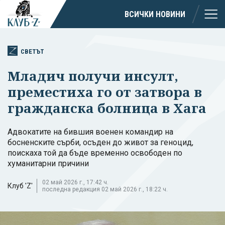
ВСИЧКИ НОВИНИ
СВЕТЪТ
Младич получи инсулт,
преместиха го от затвора в
гражданска болница в Хага
Адвокатите на бившия военен командир на
босненските сърби, осъден до живот за геноцид,
поискаха той да бъде временно освободен по
хуманитарни причини
02 май 2026 г., 17:42 ч.
Клуб 'Z'
последна редакция 02 май 2026 г., 18:22 ч.