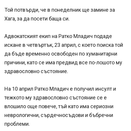
Той потвърди, че в понеделник ще замине за
Хага, за да посети баща си.
Адвокатският екип на Ратко Младич подаде
искане в четвъртък, 23 април, с което поиска той
да бъде временно освободен по хуманитарни
причини, като се има предвид все по-лошото му
здравословно състояние.
На 10 април Ратко Младич е получил инсулт и
тежкото му здравословно състояние се е
влошило още повече, тъй като има сериозни
неврологични, сърдечносъдови и бъбречни
проблеми.