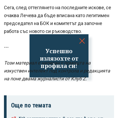
Сега, след оттеглянето на последните искове, се
очаква Лечева да бъде вписана като легитимен
председател на БОК и комитетът да започне
работа със новото си ръководство.
---
Успешно
излязохте от
Този материал е написан с помощта на
профила си!
изкуствен интелект под контрола и редакцията
на поне двама журналисти от Клуб Z.
Още по темата