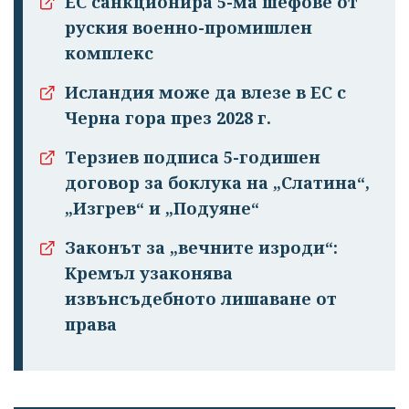
ЕС санкционира 5-ма шефове от
руския военно-промишлен
комплекс
Исландия може да влезе в ЕС с
Черна гора през 2028 г.
Терзиев подписа 5-годишен
договор за боклука на „Слатина“,
„Изгрев“ и „Подуяне“
Законът за „вечните изроди“:
Кремъл узаконява
извънсъдебното лишаване от
права