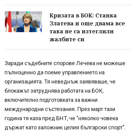
Кризата в БОК: Станка
Златева и още двама все
така не са изтеглили
жалбите си
Заради съдебните спорове Лечева не можеше
пълноценно да поеме управлението на
организацията. Тя неведнъж заявяваше, че
блокажът затруднява работата на БОК,
включително подготовката за важни
международни състезания. През март тази
година тя каза пред БНТ, че "няколко човека
държат като заложник целия български спорт".