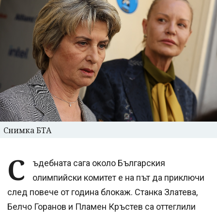
Снимка БТА
С
ъдебната сага около Българския
олимпийски комитет е на път да приключи
след повече от година блокаж. Станка Златева,
Белчо Горанов и Пламен Кръстев са оттеглили