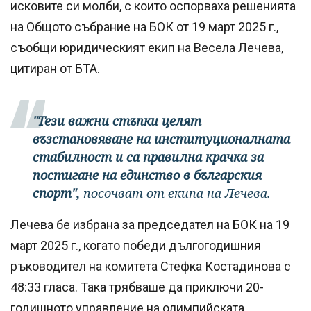
исковите си молби, с които оспорваха решенията
на Общото събрание на БОК от 19 март 2025 г.,
съобщи юридическият екип на Весела Лечева,
цитиран от БТА.
"Тези важни стъпки целят
възстановяване на институционалната
стабилност и са правилна крачка за
постигане на единство в българския
спорт",
посочват от екипа на Лечева.
Лечева бе избрана за председател на БОК на 19
март 2025 г., когато победи дългогодишния
ръководител на комитета Стефка Костадинова с
48:33 гласа. Така трябваше да приключи 20-
годишното управление на олимпийската