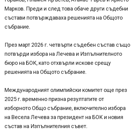
Марков. Преди и след това обаче други съдебни
състави потвърждаваха решенията на Общото
събрание.
През март 2026 г. четвърти съдебен състав също
потвърди избора на Лечева и Изпълнителното
бюро на БОК, като отхвърли искове срещу
решенията на Общото събрание.
Международният олимпийски комитет още през
2025 г. временно призна резултатите от
изборното Общо събрание, включително избора
на Весела Лечева за президент на БОК и новия
състав на Изпълнителния съвет.