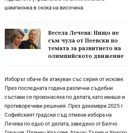
шампионка в скока на височина.
Весела Лечева: Нищо не
съм чула от Пеевски по
темата за развитието на
олимпийското движение
Изборът обаче бе атакуван със серия от искове.
През последната година различни съдебни
състави се произнасяха по делата, като имаше и
противоречиви решения. През декември 2025 г.
Софийският градски съд отмени избора на
Лечева по едно от делата, заведено от Белчо
Горанов, Пламен Кръстев, Атанас Търев и Христо