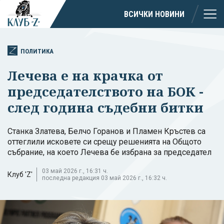
ВСИЧКИ НОВИНИ
ПОЛИТИКА
Лечева е на крачка от
председателството на БОК -
след година съдебни битки
Станка Златева, Белчо Горанов и Пламен Кръстев са
оттеглили исковете си срещу решенията на Общото
събрание, на което Лечева бе избрана за председател
03 май 2026 г., 16:31 ч.
Клуб 'Z'
последна редакция 03 май 2026 г., 16:32 ч.