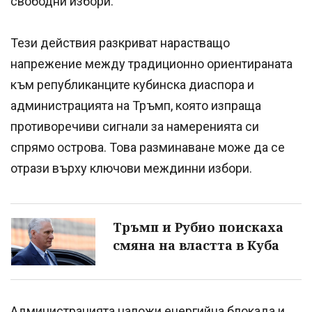
свободни избори.
Тези действия разкриват нарастващо
напрежение между традиционно ориентираната
към републиканците кубинска диаспора и
администрацията на Тръмп, която изпраща
противоречиви сигнали за намеренията си
спрямо острова. Това разминаване може да се
отрази върху ключови междинни избори.
Тръмп и Рубио поискаха
смяна на властта в Куба
Администрацията наложи енергийна блокада и