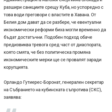
разшири санкциите срещу Куба, но успоредно с
това води преговори с властите в Хавана. От
Белия дом дават да се разбере, че евентуални
икономически реформи биха могли временно да
бъдат достатъчни. Подобен подход обаче
предизвиква тревога сред част от диаспората,
която смята, че без политическа промяна
икономическите мерки ще се провалят заради
корупцията.
Орландо Гутиерес-Боронат, генерален секретар
на Събранието на кубинската съпротива (СКС),
заявява: