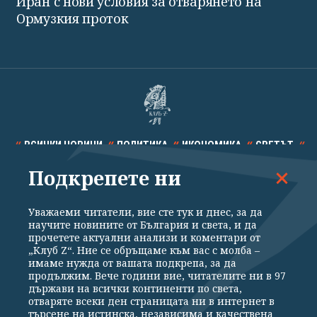
Иран с нови условия за отварянето на
Ормузкия проток
ВСИЧКИ НОВИНИ
ПОЛИТИКА
ИКОНОМИКА
СВЕТЪТ
Подкрепете ни
СПОРТ
КУЛТУРА
ТЕХНОЛОГИИ
КАЛЕЙДОСКОП
МНЕНИЯ
Уважаеми читатели, вие сте тук и днес, за да
научите новините от България и света, и да
прочетете актуални анализи и коментари от
„Клуб Z“. Ние се обръщаме към вас с молба –
имаме нужда от вашата подкрепа, за да
продължим. Вече години вие, читателите ни в 97
Общи условия
Политика за поверителност
държави на всички континенти по света,
отваряте всеки ден страницата ни в интернет в
Реклама
Партньори
Контакти
За Клуб Z
търсене на истинска, независима и качествена