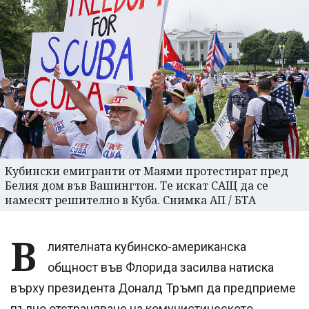
Кубински емигранти от Маями протестират пред
Белия дом във Вашингтон. Те искат САЩ да се
намесят решително в Куба. Снимка АП / БТА
В
лиятелната кубинско-американска
общност във Флорида засилва натиска
върху президента Доналд Тръмп да предприеме
пълно отстраняване на комунистическото