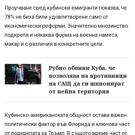
Проучване сред кубински емигранти показва, че
78% не биха били удовлетворени само от
икономически реформи. Значително мнозинство
подкрепя и някаква форма на военна намеса,
макар и с различия в конкретните цели.
Рубио обвини Куба, че
позволява на противници
на САЩ да ги шпионират
от нейна територия
Кубинско-американската общност остава важен
политически фактор във Флорида и ключова част
от подкрепата за Тръмп. В същото време част от