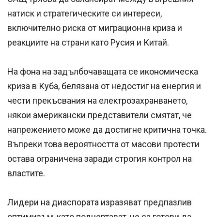
натиск и стратегическите си интереси,
включително риска от миграционна криза и
реакциите на страни като Русия и Китай.
На фона на задълбочаващата се икономическа
криза в Куба, белязана от недостиг на енергия и
чести прекъсвания на електрозахранването,
някои американски представители смятат, че
напрежението може да достигне критична точка.
Въпреки това вероятността от масови протести
остава ограничена заради строгия контрол на
властите.
Лидери на диаспората изразяват предпазлив
оптимизъм, като подчертават, че са готови да