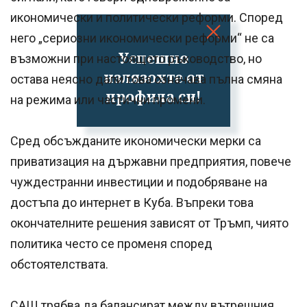
икономически и политически реформи. Според
него „сериозни икономически реформи“ не са
Успешно
възможни при настоящото ръководство, но
излязохте от
остава неясно дали това означава пълна смяна
профила си!
на режима или частични промени.
Сред обсъжданите икономически мерки са
приватизация на държавни предприятия, повече
чуждестранни инвестиции и подобряване на
достъпа до интернет в Куба. Въпреки това
окончателните решения зависят от Тръмп, чиято
политика често се променя според
обстоятелствата.
САЩ трябва да балансират между вътрешния