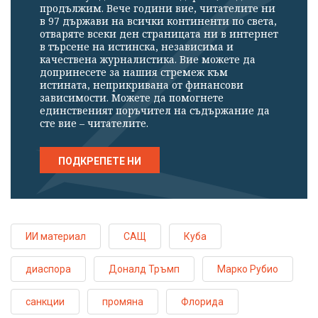
продължим. Вече години вие, читателите ни
в 97 държави на всички континенти по света,
отваряте всеки ден страницата ни в интернет
в търсене на истинска, независима и
качествена журналистика. Вие можете да
допринесете за нашия стремеж към
истината, неприкривана от финансови
зависимости. Можете да помогнете
единственият поръчител на съдържание да
сте вие – читателите.
ПОДКРЕПЕТЕ НИ
ИИ материал
САЩ
Куба
диаспора
Доналд Тръмп
Марко Рубио
санкции
промяна
Флорида