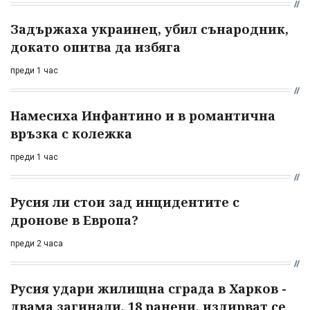
Задържаха украинец, убил сънародник,
докато опитва да избяга
преди 1 час
Намесиха Инфантино и в романтична
връзка с колежка
преди 1 час
Русия ли стои зад инцидентите с
дронове в Европа?
преди 2 часа
Русия удари жилищна сграда в Харков -
двама загинали, 18 ранени, издирват се