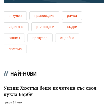
янкулов
правосъдие
рамка
издигане
ръководни
къдри
главен
прокурор
съдебна
система
НАЙ-НОВИ
Уитни Хюстън беше почетена със своя
кукла Барби
преди 31 мин