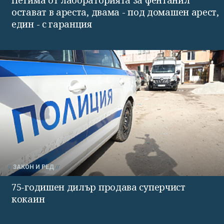
Петима от лабораторията за фентанил
остават в ареста, двама - под домашен арест,
един - с гаранция
ЗАКОН И РЕД
75-годишен дилър продава суперчист
кокаин