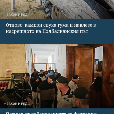
ЗАКОН И РЕД
Отново: камион спука гума и навлезе в
насрещното на Подбалканския път
ЗАКОН И РЕД