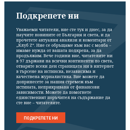
Подкрепете ни
Уважаеми читатели, вие сте тук и днес, за да
научите новините от България и света, и да
прочетете актуални анализи и коментари от
„Клуб Z“. Ние се обръщаме към вас с молба –
имаме нужда от вашата подкрепа, за да
продължим. Вече години вие, читателите ни
в 97 държави на всички континенти по света,
отваряте всеки ден страницата ни в интернет
в търсене на истинска, независима и
качествена журналистика. Вие можете да
допринесете за нашия стремеж към
истината, неприкривана от финансови
зависимости. Можете да помогнете
единственият поръчител на съдържание да
сте вие – читателите.
ПОДКРЕПЕТЕ НИ