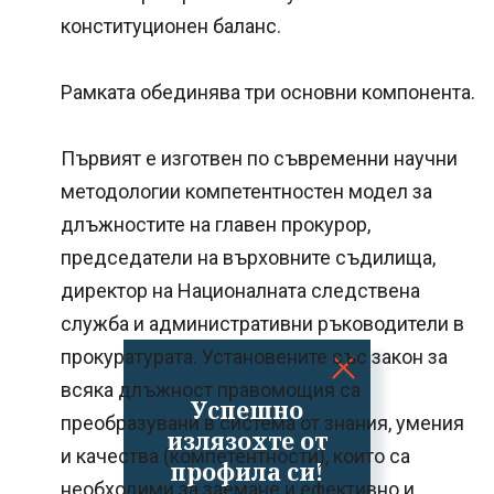
конституционен баланс.
Рамката обединява три основни компонента.
Първият е изготвен по съвременни научни
методологии компетентностен модел за
длъжностите на главен прокурор,
председатели на върховните съдилища,
директор на Националната следствена
служба и административни ръководители в
прокуратурата. Установените със закон за
всяка длъжност правомощия са
Успешно
преобразувани в система от знания, умения
излязохте от
и качества (компетентности), които са
профила си!
необходими за заемане и ефективно и