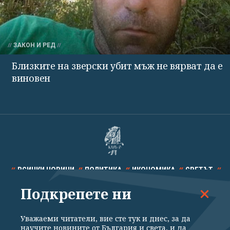
ЗАКОН И РЕД
Близките на зверски убит мъж не вярват да е
виновен
ВСИЧКИ НОВИНИ
ПОЛИТИКА
ИКОНОМИКА
СВЕТЪТ
Подкрепете ни
СПОРТ
КУЛТУРА
ТЕХНОЛОГИИ
КАЛЕЙДОСКОП
МНЕНИЯ
Уважаеми читатели, вие сте тук и днес, за да
научите новините от България и света, и да