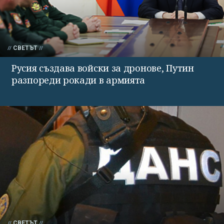
СВЕТЪТ
Русия създава войски за дронове, Путин
разпореди рокади в армията
СВЕТЪТ