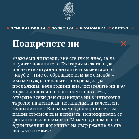
ВСИЧКИ НОВИНИ
ПОЛИТИКА
ИКОНОМИКА
СВЕТЪТ
Подкрепете ни
СПОРТ
КУЛТУРА
ТЕХНОЛОГИИ
КАЛЕЙДОСКОП
МНЕНИЯ
Уважаеми читатели, вие сте тук и днес, за да
научите новините от България и света, и да
прочетете актуални анализи и коментари от
„Клуб Z“. Ние се обръщаме към вас с молба –
имаме нужда от вашата подкрепа, за да
продължим. Вече години вие, читателите ни в 97
Общи условия
Политика за поверителност
държави на всички континенти по света,
отваряте всеки ден страницата ни в интернет в
Реклама
Партньори
Контакти
За Клуб Z
търсене на истинска, независима и качествена
Екип
Подкрепете ни
журналистика. Вие можете да допринесете за
нашия стремеж към истината, неприкривана от
финансови зависимости. Можете да помогнете
единственият поръчител на съдържание да сте
Издател на www.clubz.bg е „Клуб Зебра Медия“ ЕООД, София, ул. "Алеко
вие – читателите.
Константинов" 3. Всички права запазени 2026 „Клуб Зебра Медия“
ЕООД.