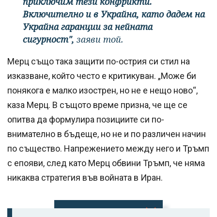
приключим тези конфрикти.
Включително и в Украйна, като дадем на
Украйна гаранции за нейната
сигурност",
заяви той.
Мерц също така защити по-острия си стил на
изказване, който често е критикуван. „Може би
понякога е малко изострен, но не е нещо ново“,
каза Мерц. В същото време призна, че ще се
опитва да формулира позициите си по-
внимателно в бъдеще, но не и по различен начин
по същество. Напрежението между него и Тръмп
с епояви, след като Мерц обвини Тръмп, че няма
никаква стратегия във войната в Иран.