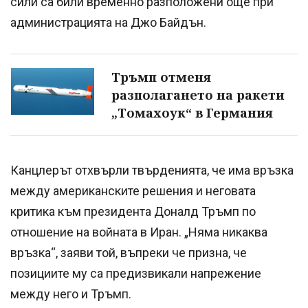
сили са били временно разположени още при
администрацията на Джо Байдън.
Тръмп отменя
разполагането на ракети
„Томахоук“ в Германия
Канцлерът отхвърли твърденията, че има връзка
между американските решения и неговата
критика към президента Доналд Тръмп по
отношение на войната в Иран. „Няма никаква
връзка“, заяви той, въпреки че призна, че
позициите му са предизвикали напрежение
между него и Тръмп.