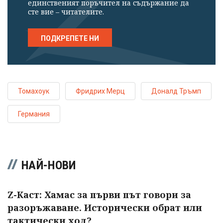
единственият поръчител на съдържание да
сте вие – читателите.
ПОДКРЕПЕТЕ НИ
Томахоук
Фридрих Мерц
Доналд Тръмп
Германия
НАЙ-НОВИ
Z-Каст: Хамас за първи път говори за
разоръжаване. Исторически обрат или
тактически ход?