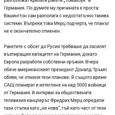
разположат крилати ракети „Томахоук“ в
Германия. По думите му причината е проста:
Вашингтон сам разполага с недостатъчно такива
системи. Въпреки това Мерц подчерта, че планът
не е окончателно отменен.
Ракетите с обсег до Русия трябваше да засилят
възпиращия капацитет на Германия, докато
Европа разработи собствени оръжия. Вчера
обаче американският президент Доналд Тръмп
обяви, че отменя тези планове. В същото време
САЩ планират и изтегляне на над 5000 войници
от Германия. В интервю за обществената
телевизия канцлерът Фридрих Мерц определи
тази стъпка като „не нова“, тъй като част от тези