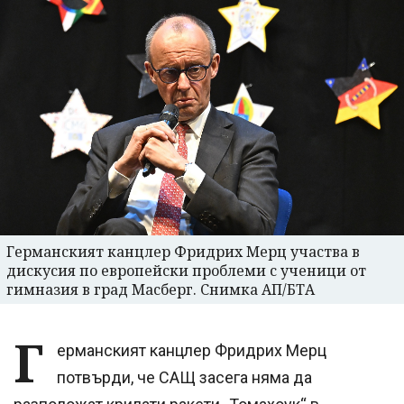
Германският канцлер Фридрих Мерц участва в
дискусия по европейски проблеми с ученици от
гимназия в град Масберг. Снимка АП/БТА
Г
ерманският канцлер Фридрих Мерц
потвърди, че САЩ засега няма да