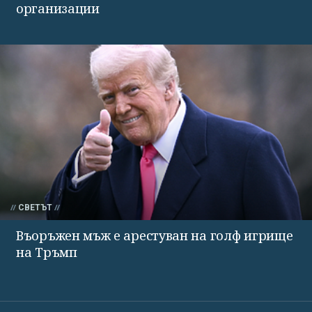
организации
СВЕТЪТ
Въоръжен мъж е арестуван на голф игрище
на Тръмп