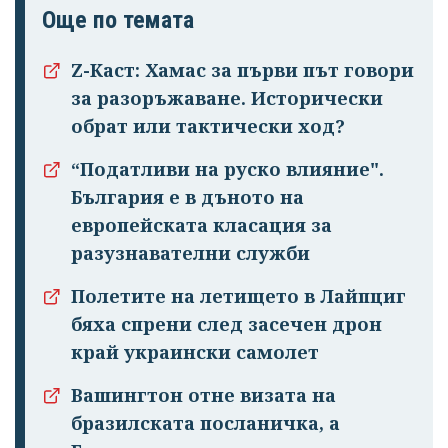
Още по темата
Успешно
излязохте от
Z-Каст: Хамас за първи път говори
профила си!
за разоръжаване. Исторически
обрат или тактически ход?
“Податливи на руско влияние".
България е в дъното на
европейската класация за
разузнавателни служби
Полетите на летището в Лайпциг
бяха спрени след засечен дрон
край украински самолет
Вашингтон отне визата на
бразилската посланичка, а