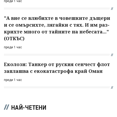
преди 1 час
"А вие се влюбихте в чо­вешките дъщери
и се омърсихте, лягайки с тях. И им раз­
крихте много от тайните на небесата..."
(ОТКЪС)
преди 1 час
Еколози: Танкер от руския сенчест флот
заплашва с екокатастрофа край Оман
преди 1 час
НАЙ-ЧЕТЕНИ