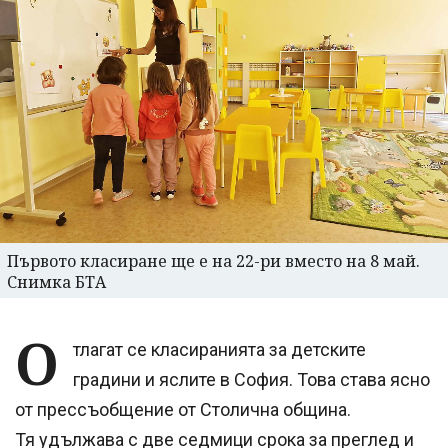
Първото класиране ще е на 22-ри вместо на 8 май.
Снимка БТА
О
тлагат се класиранията за детските
градини и яслите в София. Това става ясно
от прессъобщение от Столична община.
Тя удължава с две седмици срока за преглед и