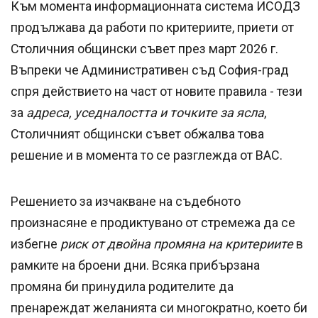
Към момента информационната система ИСОДЗ
продължава да работи по критериите, приети от
Столичния общински съвет през март 2026 г.
Въпреки че Административен съд София-град
спря действието на част от новите правила - тези
за
адреса, уседналостта и точките за ясла
,
Столичният общински съвет обжалва това
решение и в момента то се разглежда от ВАС.
Решението за изчакване на съдебното
произнасяне е продиктувано от стремежа да се
избегне
риск от двойна промяна на критериите
в
рамките на броени дни. Всяка прибързана
промяна би принудила родителите да
пренареждат желанията си многократно, което би