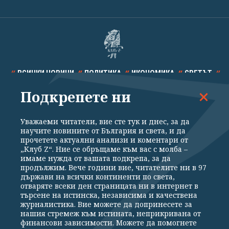
ВСИЧКИ НОВИНИ
ПОЛИТИКА
ИКОНОМИКА
СВЕТЪТ
Подкрепете ни
СПОРТ
КУЛТУРА
ТЕХНОЛОГИИ
КАЛЕЙДОСКОП
МНЕНИЯ
Уважаеми читатели, вие сте тук и днес, за да
научите новините от България и света, и да
прочетете актуални анализи и коментари от
„Клуб Z“. Ние се обръщаме към вас с молба –
имаме нужда от вашата подкрепа, за да
продължим. Вече години вие, читателите ни в 97
Общи условия
Политика за поверителност
държави на всички континенти по света,
отваряте всеки ден страницата ни в интернет в
Реклама
Партньори
Контакти
За Клуб Z
търсене на истинска, независима и качествена
Екип
Подкрепете ни
журналистика. Вие можете да допринесете за
нашия стремеж към истината, неприкривана от
финансови зависимости. Можете да помогнете