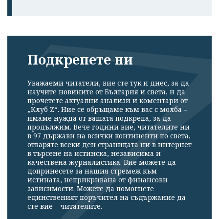
Подкрепете ни
Уважаеми читатели, вие сте тук и днес, за да
научите новините от България и света, и да
прочетете актуални анализи и коментари от
„Клуб Z“. Ние се обръщаме към вас с молба –
имаме нужда от вашата подкрепа, за да
продължим. Вече години вие, читателите ни
в 97 държави на всички континенти по света,
отваряте всеки ден страницата ни в интернет
в търсене на истинска, независима и
качествена журналистика. Вие можете да
допринесете за нашия стремеж към
истината, неприкривана от финансови
зависимости. Можете да помогнете
единственият поръчител на съдържание да
сте вие – читателите.