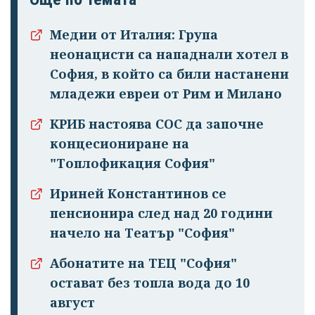
Медии от Италия: Група
Успешно
неонацисти са нападнали хотел в
излязохте от
София, в който са били настанени
профила си!
младежи евреи от Рим и Милано
КРИБ настоява СОС да започне
концесиониране на
"Топлофикация София"
Ириней Константинов се
пенсионира след над 20 години
начело на Театър "София"
Абонатите на ТЕЦ "София"
остават без топла вода до 10
август