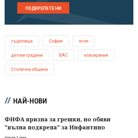
ПОДКРЕПЕТЕ НИ
съдилища
София
ясли
детски градини
ВАС
класирания
Столична община
НАЙ-НОВИ
ФИФА призна за грешки, но обяви
"пълна подкрепа" за Инфантино
преди 1 мин