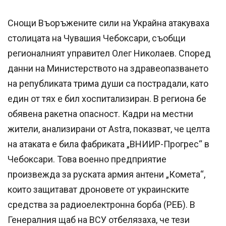
Снощи Въоръжените сили на Украйна атакуваха
столицата на Чувашия Чебоксари, съобщи
регионалният управител Олег Николаев. Според
данни на Министерството на здравеопазването
на републиката трима души са пострадали, като
един от тях е бил хоспитализиран. В региона бе
обявена ракетна опасност. Кадри на местни
жители, анализирани от Astra, показват, че целта
на атаката е била фабриката „ВНИИР-Прогрес“ в
Чебоксари. Това военно предприятие
произвежда за руската армия антени „Комета“,
които защитават дроновете от украинските
средства за радиоелектронна борба (РЕБ). В
Генералния щаб на ВСУ отбелязаха, че тези