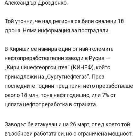
Александър Дрозденко.
Той уточни, че над региона са били свалени 18
дрона. Няма информация за пострадали.
В Кириши се намира един от най-големите
нефтопреработвателни заводи в Русия —
„Киришинефтеоргсинтез“ (КИНЕФ), който
принадлежи на „Сургутнефтегаз“. През
последните години предприятието преработваше
около 18 млн. тона нефт годишно, или 7% от
цялата нефтопреработка в страната.
Заводът бе атакуван и на 26 март, след което той
възобнови работата си, но с ограничена мощност.