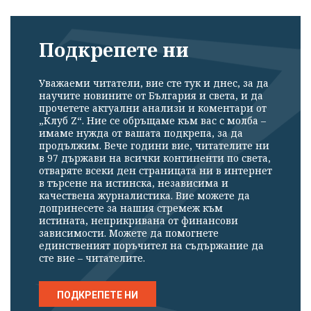
Подкрепете ни
Уважаеми читатели, вие сте тук и днес, за да
научите новините от България и света, и да
прочетете актуални анализи и коментари от
„Клуб Z“. Ние се обръщаме към вас с молба –
имаме нужда от вашата подкрепа, за да
продължим. Вече години вие, читателите ни
в 97 държави на всички континенти по света,
отваряте всеки ден страницата ни в интернет
в търсене на истинска, независима и
качествена журналистика. Вие можете да
допринесете за нашия стремеж към
истината, неприкривана от финансови
зависимости. Можете да помогнете
единственият поръчител на съдържание да
сте вие – читателите.
ПОДКРЕПЕТЕ НИ