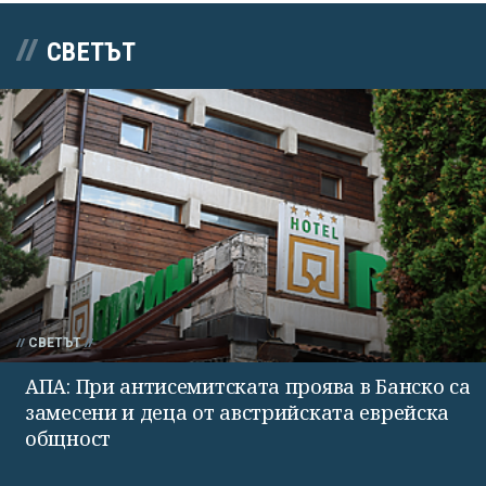
СВЕТЪТ
СВЕТЪТ
АПА: При антисемитската проява в Банско са
замесени и деца от австрийската еврейска
общност