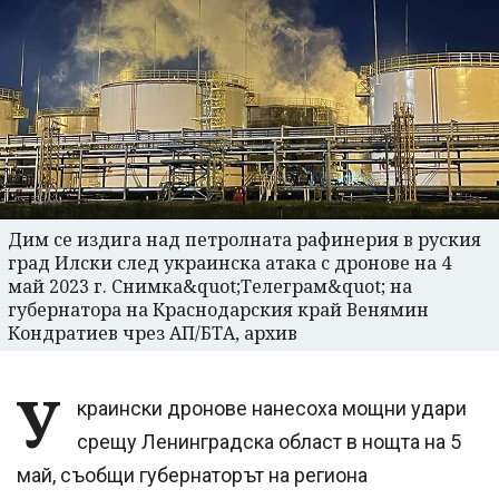
Дим се издига над петролната рафинерия в руския
град Илски след украинска атака с дронове на 4
май 2023 г. Снимка&quot;Телеграм&quot; на
губернатора на Краснодарския край Венямин
Кондратиев чрез АП/БТА, архив
У
краински дронове нанесоха мощни удари
срещу Ленинградска област в нощта на 5
май, съобщи губернаторът на региона