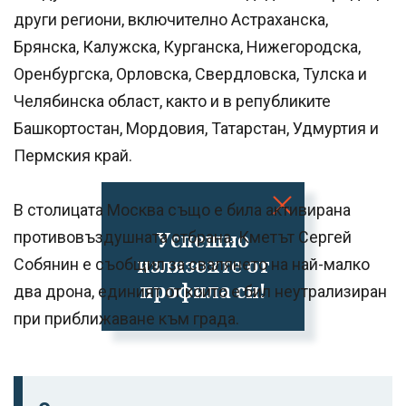
други региони, включително Астраханска,
Брянска, Калужска, Курганска, Нижегородска,
Оренбургска, Орловска, Свердловска, Тулска и
Челябинска област, както и в републиките
Башкортостан, Мордовия, Татарстан, Удмуртия и
Пермския край.
В столицата Москва също е била активирана
Успешно
противовъздушната отбрана. Кметът Сергей
излязохте от
Собянин е съобщил за свалянето на най-малко
профила си!
два дрона, единият от които е бил неутрализиран
при приближаване към града.