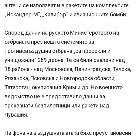
антени се използват и в ракетите на комплексите
„Искандер-М“, „Калибър“ и авиационните бомби.
Според данни на руското Министерството на
отбраната през нощта системите за
противовъздушна отбрана „са пресекли и
унищожили“ 289 дрона. Те са били свалени над
18 района - над Московска, Ленинградска, Тулска,
Рязанска, Псковска и Новгородска области,
Татарстан, окупирания Крим и др. Но военното
ведомство не е предоставило данни за
прехванати безпилотници или ракети над
Чувашия.
На фона на въздушната атака бяха преустановени