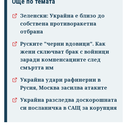
Още по темата
Зеленски: Украйна е близо до
собствена противоракетна
отбрана
Руските "черни вдовици". Как
жени сключват брак с войници
заради компенсациите след
смъртта им
Украйна удари рафинерии в
Русия, Москва засилва атаките
Украйна разследва доскорошната
си посланичка в САЩ за корупция