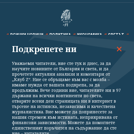
ВСИЧКИ НОВИНИ
ПОЛИТИКА
ИКОНОМИКА
СВЕТЪТ
Подкрепете ни
СПОРТ
КУЛТУРА
ТЕХНОЛОГИИ
КАЛЕЙДОСКОП
МНЕНИЯ
Уважаеми читатели, вие сте тук и днес, за да
научите новините от България и света, и да
прочетете актуални анализи и коментари от
„Клуб Z“. Ние се обръщаме към вас с молба –
имаме нужда от вашата подкрепа, за да
продължим. Вече години вие, читателите ни в 97
Общи условия
Политика за поверителност
държави на всички континенти по света,
отваряте всеки ден страницата ни в интернет в
Реклама
Партньори
Контакти
За Клуб Z
търсене на истинска, независима и качествена
Екип
Подкрепете ни
журналистика. Вие можете да допринесете за
нашия стремеж към истината, неприкривана от
финансови зависимости. Можете да помогнете
единственият поръчител на съдържание да сте
Издател на www.clubz.bg е „Клуб Зебра Медия“ ЕООД, София, ул. "Алеко
вие – читателите.
Константинов" 3. Всички права запазени 2026 „Клуб Зебра Медия“