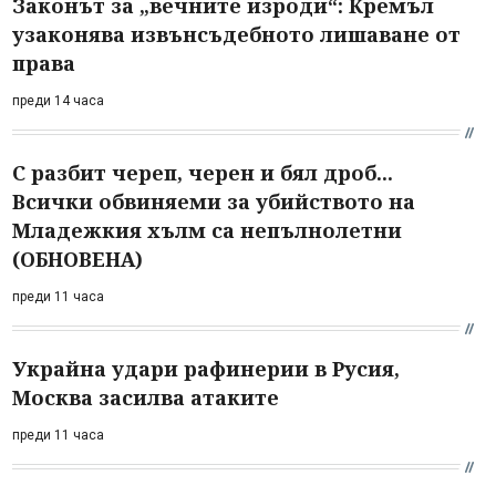
Законът за „вечните изроди“: Кремъл
узаконява извънсъдебното лишаване от
права
преди 14 часа
С разбит череп, черен и бял дроб...
Всички обвиняеми за убийството на
Младежкия хълм са непълнолетни
(ОБНОВЕНА)
преди 11 часа
Украйна удари рафинерии в Русия,
Москва засилва атаките
преди 11 часа