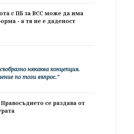
ота с ПБ за ВСС може да има
орма - а тя не е даденост
съобразно някаква концепция.
ние по този въпрос."
Правосъдието се раздава от
урата