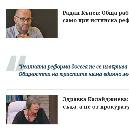
Радан Кънев: Обща раб
само при истинска реф
"Реалната реформа досега не се извършва 
Общността на юристите няма единно мне
Здравка Калайджиева: 
съда, а не от прокурат