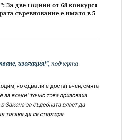
: За две години от 68 конкурса
рата съревнование е имало в 5
тване, изолация!",
подчерта
дим, но едва ли е достатъчен, смята
е за всеки" точно това призоваха
 в Закона за съдебната власт да
к тогава да се стартира