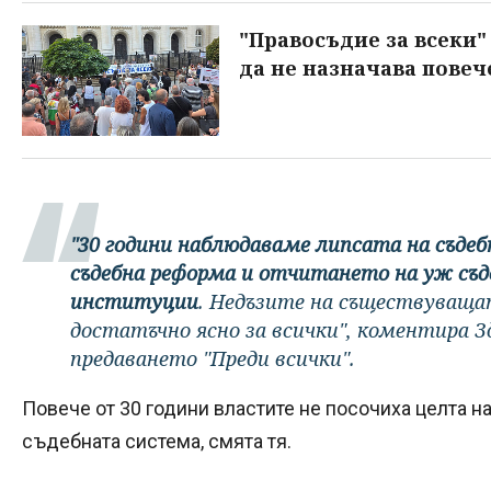
"Правосъдие за всеки"
да не назначава повеч
"30 години наблюдаваме липсата на съде
съдебна реформа и отчитането на уж съд
институции
. Недъзите на съществуваща
достатъчно ясно за всички", коментира 
предаването "Преди всички".
Повече от 30 години властите не посочиха целта 
съдебната система, смята тя.