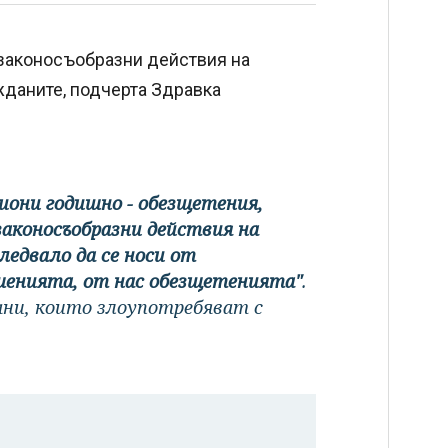
езаконосъобразни действия на
ажданите, подчерта Здравка
иони годишно - обезщетения,
законосъобразни действия на
ледвало да се носи от
шенията, от нас обезщетенията"
.
ани, които злоупотребяват с