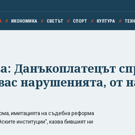
А
ИКОНОМИКА
СВЕТЪТ
СПОРТ
КУЛТУРА
ТЕХ
а: Данъкоплатецът с
вас нарушенията, от н
рма, имитацията на съдебна реформа
ските институции", казва бившият ни