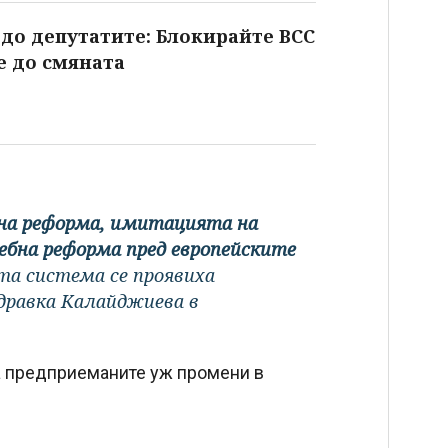
 до депутатите: Блокирайте ВСС
е до смяната
бна реформа, имитацията на
ебна реформа пред европейските
та система се проявиха
Здравка Калайджиева в
на предприеманите уж промени в