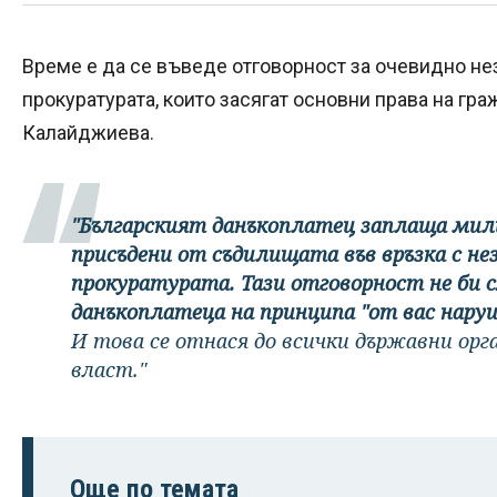
Време е да се въведе отговорност за очевидно н
прокуратурата, които засягат основни права на гр
Калайджиева.
"Българският данъкоплатец заплаща мил
присъдени от съдилищата във връзка с не
прокуратурата. Тази отговорност не би с
данъкоплатеца на принципа "от вас нару
И това се отнася до всички държавни орг
власт."
Още по темата