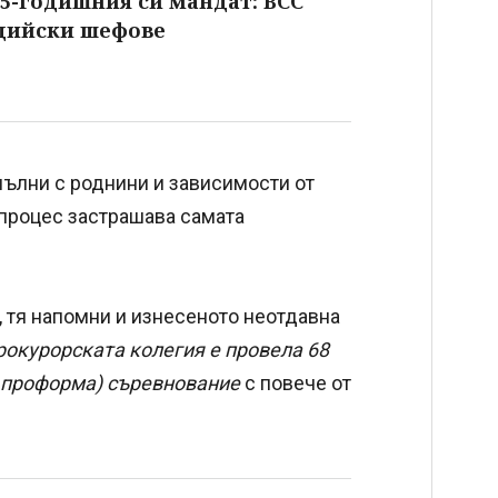
 5-годишния си мандат: ВСС
ъдийски шефове
пълни с роднини и зависимости от
и процес застрашава самата
 тя напомни и изнесеното неотдавна
рокурорската колегия е провела 68
не проформа) съревнование
с повече от