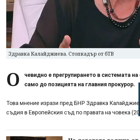
Здравка Калайджиева. Стопкадър от бТВ
О
чевидно е прегрупирането в системата на 
само до позицията на главния прокурор.
Това мнение изрази пред БНР Здравка Калайджиев
съдия в Европейския съд по правата на човека (20