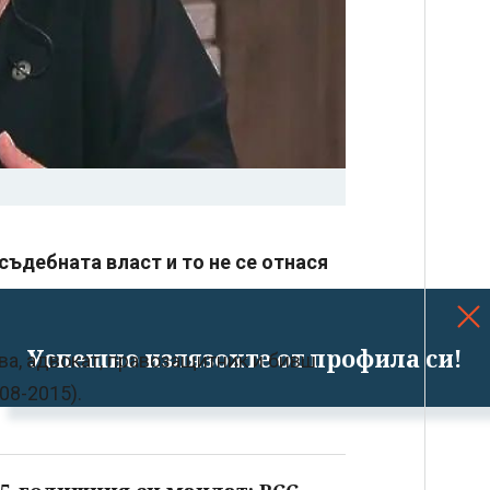
съдебната власт и то не се отнася
Успешно излязохте от профила си!
а, адвокат, правозащитник и бивш
08-2015).