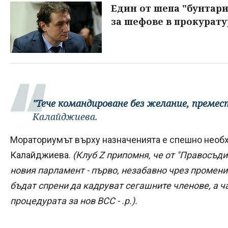
Един от шепа "бунтари"
за шефове в прокурату
"Тече командироване без желание, премес
Калайджиева.
Мораториумът върху назначенията е спешно необхо
Калайджиева.
(Клуб Z припомня, че от "Правосъди
новия парламент - първо, незабавно чрез промени
бъдат спрени да кадруват сегашните членове, а ча
процедурата за нов ВСС - .р.).