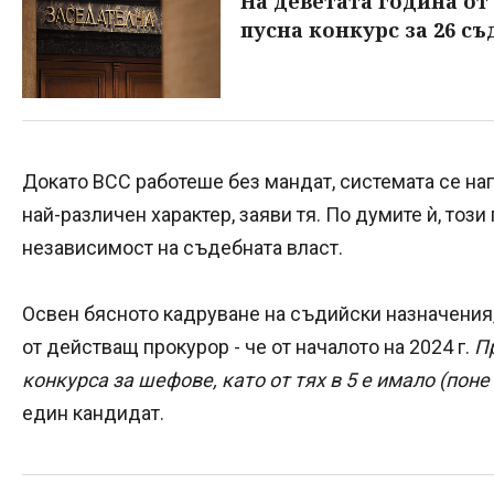
На деветата година от
пусна конкурс за 26 с
Докато ВСС работеше без мандат, системата се на
най-различен характер, заяви тя. По думите ѝ, тоз
независимост на съдебната власт.
Освен бясното кадруване на съдийски назначения,
от действащ прокурор - че от началото на 2024 г.
П
конкурса за шефове, като от тях в 5 е имало (по
един кандидат.