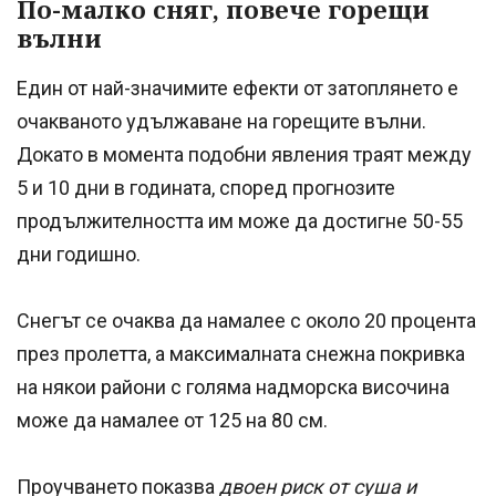
По-малко сняг, повече горещи
вълни
Един от най-значимите ефекти от затоплянето е
очакваното удължаване на горещите вълни.
Докато в момента подобни явления траят между
5 и 10 дни в годината, според прогнозите
продължителността им може да достигне 50-55
дни годишно.
Снегът се очаква да намалее с около 20 процента
през пролетта, а максималната снежна покривка
на някои райони с голяма надморска височина
може да намалее от 125 на 80 см.
Проучването показва
двоен риск от суша и