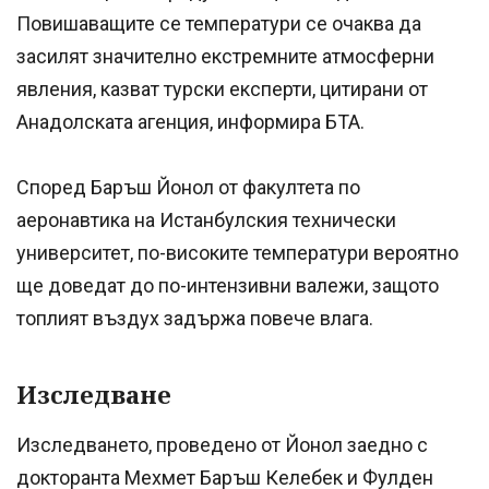
Повишаващите се температури се очаква да
засилят значително екстремните атмосферни
явления, казват турски експерти, цитирани от
Анадолската агенция, информира БТА.
Според Баръш Йонол от факултета по
аеронавтика на Истанбулския технически
университет, по-високите температури вероятно
ще доведат до по-интензивни валежи, защото
топлият въздух задържа повече влага.
Изследване
Изследването, проведено от Йонол заедно с
докторанта Мехмет Баръш Келебек и Фулден