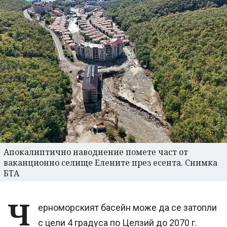
Апокалиптично наводнение помете част от
ваканционно селище Елените през есента. Снимка
БТА
Ч
ерноморският басейн може да се затопли
с цели 4 градуса по Целзий до 2070 г.