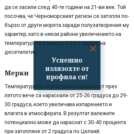
да се засили след 40-те години на 21-ви век. Той
посочва, че Черноморският регион се затопля по-
бързо от други морета заради полузатворения му
характер, като в някои райони увеличението на
температурите е между 0,5 и 1 градус на
десетилетие.
Успешно
излязохте от
Мерки
профила си!
Температурите на морската повърхност през
лятото вече са нараснали от 25-26 градуса до 29-
30 градуса, което увеличава изпарението и
влагата в атмосферата. В резултат валежите
потенциално може да нараснат с 30-40 процента
при затопляне от 2 градуса по Целзий.