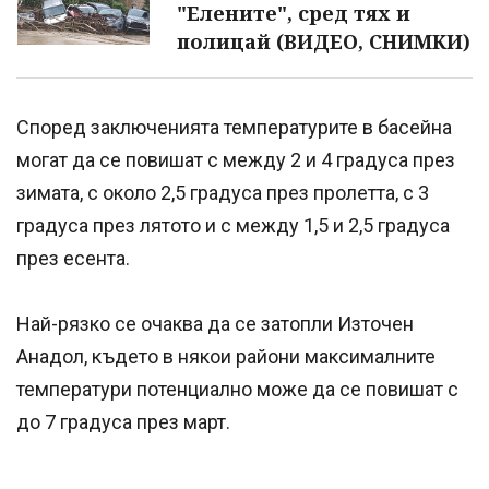
"Елените", сред тях и
полицай (ВИДЕО, СНИМКИ)
Според заключенията температурите в басейна
могат да се повишат с между 2 и 4 градуса през
зимата, с около 2,5 градуса през пролетта, с 3
градуса през лятото и с между 1,5 и 2,5 градуса
през есента.
Най-рязко се очаква да се затопли Източен
Анадол, където в някои райони максималните
температури потенциално може да се повишат с
до 7 градуса през март.