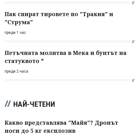
Пак спират тировете по "Тракия" и
"Струма"
преди 1 час
Петъчната молитва в Мека и бунтът на
статуквото *
преди 2 часа
НАЙ-ЧЕТЕНИ
Какво представлява "Майя"? Дронът
носи до 5 кг експлозив