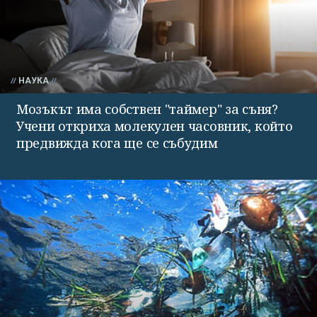
НАУКА
Мозъкът има собствен "таймер" за съня?
Учени откриха молекулен часовник, който
предвижда кога ще се събудим