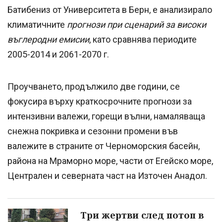
Батибениз от Университета в Берн, е анализирало
климатичните
прогнози при сценарий за високи
въглеродни емисии
, като сравнява периодите
2005-2014 и 2061-2070 г.
Проучването, продължило две години, се
фокусира върху краткосрочните прогнози за
интензивни валежи, горещи вълни, намаляваща
снежна покривка и сезонни промени във
валежите в страните от Черноморския басейн,
района на Мраморно море, части от Егейско море,
Централен и северната част на Източен Анадол.
Три жертви след потоп в