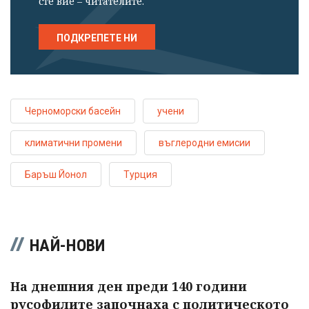
сте вие – читателите.
ПОДКРЕПЕТЕ НИ
Черноморски басейн
учени
климатични промени
въглеродни емисии
Баръш Йонол
Турция
НАЙ-НОВИ
На днешния ден преди 140 години
русофилите започнаха с политическото