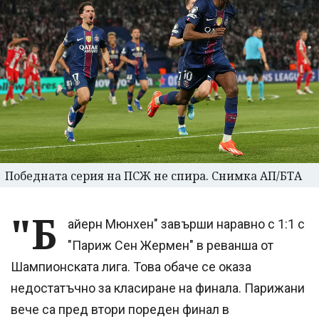
Победната серия на ПСЖ не спира. Снимка АП/БТА
"Б
айерн Мюнхен" завърши наравно с 1:1 с
"Париж Сен Жермен" в реванша от
Шампионската лига. Това обаче се оказа
недостатъчно за класиране на финала. Парижани
вече са пред втори пореден финал в