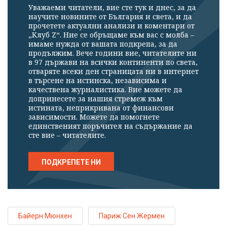
Уважаеми читатели, вие сте тук и днес, за да
научите новините от България и света, и да
прочетете актуални анализи и коментари от
„Клуб Z“. Ние се обръщаме към вас с молба –
имаме нужда от вашата подкрепа, за да
продължим. Вече години вие, читателите ни
в 97 държави на всички континенти по света,
отваряте всеки ден страницата ни в интернет
в търсене на истинска, независима и
качествена журналистика. Вие можете да
допринесете за нашия стремеж към
истината, неприкривана от финансови
зависимости. Можете да помогнете
единственият поръчител на съдържание да
сте вие – читателите.
ПОДКРЕПЕТЕ НИ
Байерн Мюнхен
Париж Сен Жермен