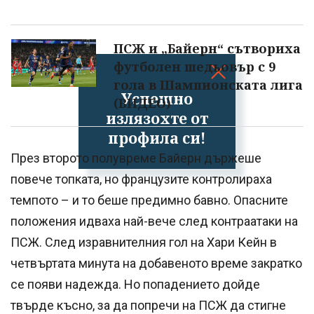
ПСЖ и „Байерн“ сътвориха
футболен шедьовър с 9
гола в Шампионската лига
Успешно
(ВИДЕО)
излязохте от
профила си!
През второто полувреме Байерн държеше
повече топката, но французите контролираха
темпото – и то беше предимно бавно. Опасните
положения идваха най-вече след контраатаки на
ПСЖ. След изравнителния гол на Хари Кейн в
четвъртата минута на добавеното време закратко
се появи надежда. Но попадението дойде
твърде късно, за да попречи на ПСЖ да стигне