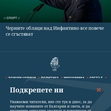
СПОРТ
Черните облаци над Инфантино все повече
се сгъстяват
ВСИЧКИ НОВИНИ
ПОЛИТИКА
ИКОНОМИКА
СВЕТЪТ
Подкрепете ни
СПОРТ
КУЛТУРА
ТЕХНОЛОГИИ
КАЛЕЙДОСКОП
МНЕНИЯ
Уважаеми читатели, вие сте тук и днес, за да
научите новините от България и света, и да
прочетете актуални анализи и коментари от