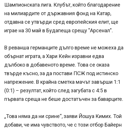
Шампионската лига. Клубът, който благодарение
на милиардите от държавния фонд на Катар,
отдавна се утвърди сред европейския елит, ще
играе на 30 май в Будапеща срещу "Арсенал".
В реванша германците дълго време не можеха да
обърнат играта, а Хари Кейн изравни едва
дълбоко в добавеното време. Това се оказа
твърде късно, за да постави ПСЖ под истинско
напрежение. В крайна сметка мачът завърши 1:1
(0:1) – резултат, който след загубата с 4:5 в
първата среща не беше достатъчен за баварците.
„Това няма да ни срине“, заяви Йошуа Кимих. Той
добави, че има чувството, че с този отбор Байерн