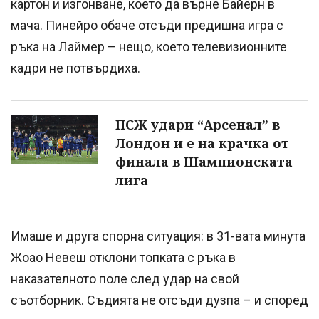
картон и изгонване, което да върне Байерн в
мача. Пинейро обаче отсъди предишна игра с
ръка на Лаймер – нещо, което телевизионните
кадри не потвърдиха.
ПСЖ удари “Арсенал” в
Лондон и е на крачка от
финала в Шампионската
лига
Имаше и друга спорна ситуация: в 31-вата минута
Жоао Невеш отклони топката с ръка в
наказателното поле след удар на свой
съотборник. Съдията не отсъди дузпа – и според