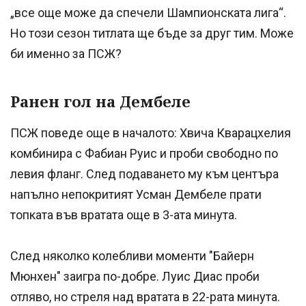
„все още може да спечели Шампионската лига“.
Но този сезон титлата ще бъде за друг тим. Може
би именно за ПСЖ?
Ранен гол на Дембеле
ПСЖ поведе още в началото: Хвича Кварацхелия
комбинира с Фабиан Руис и проби свободно по
левия фланг. След подаването му към центъра
напълно непокритият Усман Дембеле прати
топката във вратата още в 3-ата минута.
След няколко колебливи моменти "Байерн
Мюнхен" заигра по-добре. Луис Диас проби
отляво, но стреля над вратата в 22-рата минута.