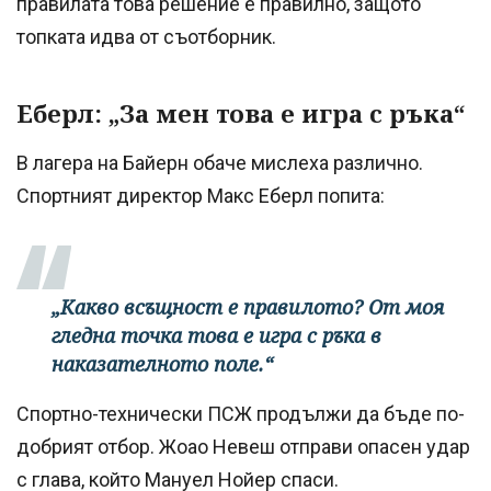
правилата това решение е правилно, защото
топката идва от съотборник.
Еберл: „За мен това е игра с ръка“
В лагера на Байерн обаче мислеха различно.
Спортният директор Макс Еберл попита:
„Какво всъщност е правилото? От моя
гледна точка това е игра с ръка в
наказателното поле.“
Спортно-технически ПСЖ продължи да бъде по-
добрият отбор. Жоао Невеш отправи опасен удар
с глава, който Мануел Нойер спаси.