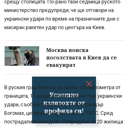
срещу столицата. По-рано тази седмица руското
министерство предупреди, че ще отговори на
украински удари по време на празничните дни с
масиран ракетен удар по центъра на Киев.
Москва поиска
посолствата в Киев да се
евакуират
В руския град Брянск, на около 100 километра от
Успешно
границата, 13 души са били ранени при украински
излязохте от
удари, съобщи губернаторът Александър
профила си!
Богомаз, цитиран от Франс прес и ТАСС. Сред
пострадалите има дете. Повредени са 20 жилища