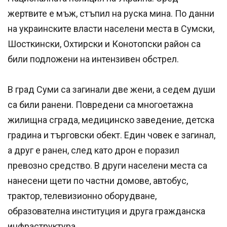
жертвите е мъж, стъпил на руска мина. По данни
на украинските власти населени места в Сумски,
Шосткински, Охтирски и Конотопски район са
били подложени на интензивен обстрел.
В град Суми са загинали две жени, а седем души
са били ранени. Повредени са многоетажна
жилищна сграда, медицинско заведение, детска
градина и търговски обект. Един човек е загинал,
а друг е ранен, след като дрон е поразил
превозно средство. В други населени места са
нанесени щети по частни домове, автобус,
трактор, телевизионно оборудване,
образователна институция и друга гражданска
инфраструктура.