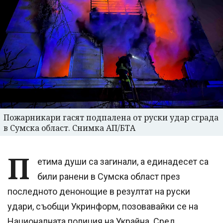
Пожарникари гасят подпалена от руски удар сграда
в Сумска област. Снимка АП/БТА
П
етима души са загинали, а единадесет са
били ранени в Сумска област през
последното денонощие в резултат на руски
удари, съобщи Укринформ, позовавайки се на
Националната полиция на Украйна. Сред