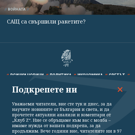
ВОЙНАТА
САЩ са свършили ракетите?
ВСИЧКИ НОВИНИ
ПОЛИТИКА
ИКОНОМИКА
СВЕТЪТ
Подкрепете ни
СПОРТ
КУЛТУРА
ТЕХНОЛОГИИ
КАЛЕЙДОСКОП
МНЕНИЯ
Уважаеми читатели, вие сте тук и днес, за да
научите новините от България и света, и да
прочетете актуални анализи и коментари от
„Клуб Z“. Ние се обръщаме към вас с молба –
имаме нужда от вашата подкрепа, за да
продължим. Вече години вие, читателите ни в 97