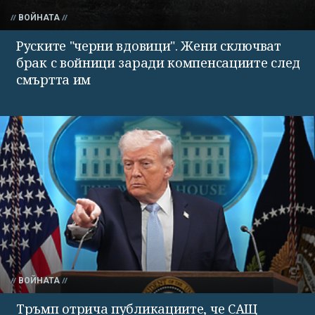
ВОЙНАТА
Руските "черни вдовици". Жени сключват
брак с войници заради компенсациите след
смъртта им
ВОЙНАТА
Тръмп отрича публикациите, че САЩ