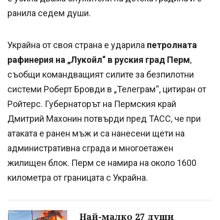
ранила седем души.
Украйна от своя страна е ударила
петролната
рафинерия на „Лукойл“ в руския град Перм
,
съобщи командващият силите за безпилотни
системи Роберт Бровди в „Телеграм“, цитиран от
Ройтерс. Губернаторът на Пермския край
Дмитрий Махонин потвърди пред ТАСС, че при
атаката е ранен мъж и са нанесени щети на
административна сграда и многоетажен
жилищен блок. Перм се намира на около 1600
километра от границата с Украйна.
Най-малко 27 души