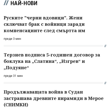
НАЙ-НОВИ
Руските "черни вдовици". Жени
сключват брак с войници заради
компенсациите след смъртта им
преди 3 мин
Терзиев подписа 5-годишен договор за
боклука на „Слатина“, „Изгрев“ и
„Подуяне“
преди 31 мин
Продължаващата война в Судан
застрашава древните пирамиди в Мерое
(СНИМКИ)