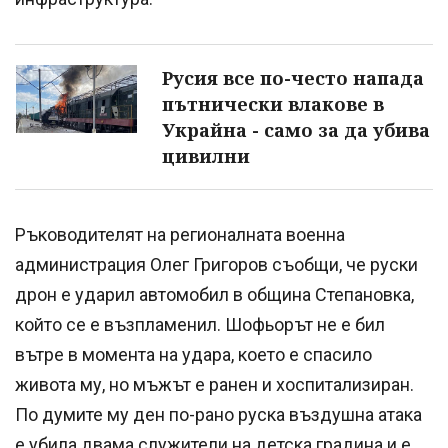
Русия все по-често напада
пътнически влакове в
Украйна - само за да убива
цивилни
Ръководителят на регионалната военна
администрация Олег Григоров съобщи, че руски
дрон е ударил автомобил в община Степановка,
който се е възпламенил. Шофьорът не е бил
вътре в момента на удара, което е спасило
живота му, но мъжът е ранен и хоспитализиран.
По думите му ден по-рано руска въздушна атака
е убила двама служители на детска градина и е