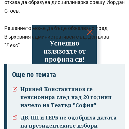
отказа да образува дисциплинарка срещу Йордан
Стоев.
Решението може да бъде обжалвано пред
Върховния административен съд, допълва
Успешно
"Лекс".
излязохте от
профила си!
Още по темата
Ириней Константинов се
пенсионира след над 20 години
начело на Театър "София"
ДБ, ПП и ГЕРБ не одобриха датата
на президентските избори