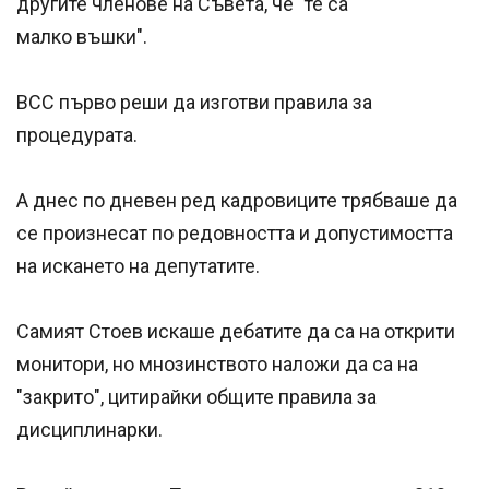
другите членове на Съвета, че "те са
малко въшки".
ВСС първо реши да изготви правила за
процедурата.
А днес по дневен ред кадровиците трябваше да
се произнесат по редовността и допустимостта
на искането на депутатите.
Самият Стоев искаше дебатите да са на открити
монитори, но мнозинството наложи да са на
"закрито", цитирайки общите правила за
дисциплинарки.