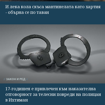
И лека кола скъса мантинелата като хартия
- обърна се по таван
ЗАКОН И РЕД
17-годишен е привлечен към наказателна
отговорност за телесни повреди на полицаи
в Ихтиман