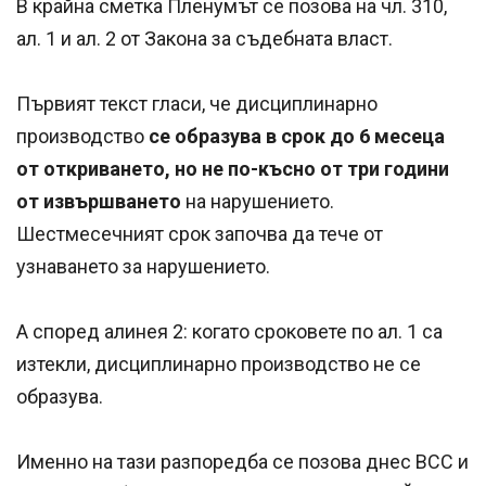
В крайна сметка Пленумът се позова на чл. 310,
ал. 1 и ал. 2 от Закона за съдебната власт.
Първият текст гласи, че дисциплинарно
производство
се образува в срок до 6 месеца
от откриването, но не по-късно от три години
от извършването
на нарушението.
Шестмесечният срок започва да тече от
узнаването за нарушението.
А според алинея 2: когато сроковете по ал. 1 са
изтекли, дисциплинарно производство не се
образува.
Именно на тази разпоредба се позова днес ВСС и