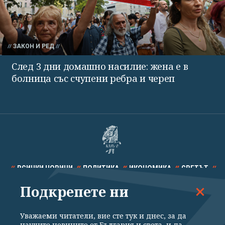
ЗАКОН И РЕД
След 3 дни домашно насилие: жена е в
болница със счупени ребра и череп
ВСИЧКИ НОВИНИ
ПОЛИТИКА
ИКОНОМИКА
СВЕТЪТ
Подкрепете ни
СПОРТ
КУЛТУРА
ТЕХНОЛОГИИ
КАЛЕЙДОСКОП
МНЕНИЯ
Уважаеми читатели, вие сте тук и днес, за да
научите новините от България и света, и да