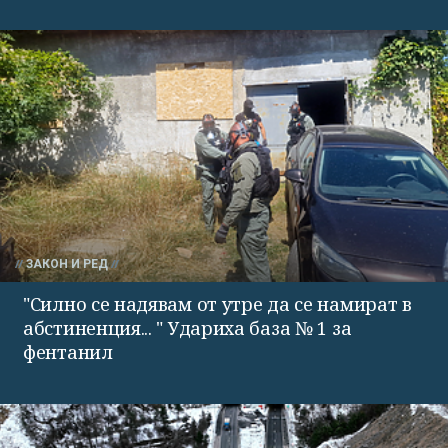
ЗАКОН И РЕД
"Силно се надявам от утре да се намират в
абстиненция... " Удариха база № 1 за
фентанил