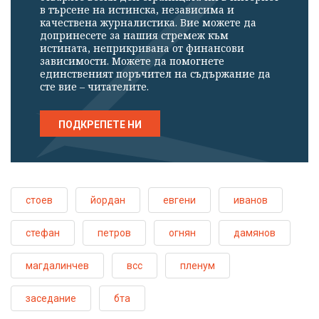
в търсене на истинска, независима и
качествена журналистика. Вие можете да
допринесете за нашия стремеж към
истината, неприкривана от финансови
зависимости. Можете да помогнете
единственият поръчител на съдържание да
сте вие – читателите.
ПОДКРЕПЕТЕ НИ
стоев
йордан
евгени
иванов
стефан
петров
огнян
дамянов
магдалинчев
всс
пленум
заседание
бта