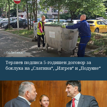
ПОЛИТИКА
Терзиев подписа 5-годишен договор за
боклука на „Слатина“, „Изгрев“ и „Подуяне“