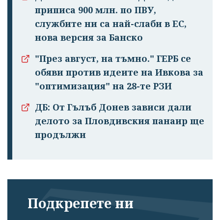
приписа 900 млн. по ПВУ,
службите ни са най-слаби в ЕС,
нова версия за Банско
"През август, на тъмно." ГЕРБ се
обяви против идеите на Ивкова за
Успешно
"оптимизация" на 28-те РЗИ
излязохте от
ДБ: От Гълъб Донев зависи дали
профила си!
делото за Пловдивския панаир ще
продължи
Подкрепете ни