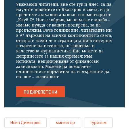
Уважаеми читатели, вие сте тук и днес, за да
научите новините от България и света, и да
прочетете актуални анализи и коментари от
„Клуб Z“. Ние се обръщаме към вас с молба –
имаме нужда от вашата подкрепа, за да
продължим. Вече години вие, читателите ни
в 97 държави на всички континенти по света,
отваряте всеки ден страницата ни в интернет
в търсене на истинска, независима и
качествена журналистика. Вие можете да
допринесете за нашия стремеж към
истината, неприкривана от финансови
зависимости. Можете да помогнете
единственият поръчител на съдържание да
сте вие – читателите.
ПОДКРЕПЕТЕ НИ
Илин Димитров
министър
туризъм