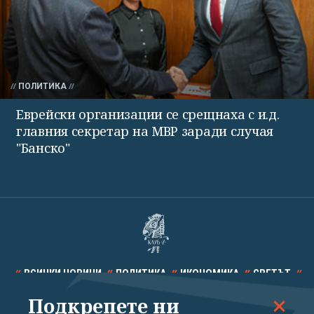
ПОЛИТИКА
Еврейски организации се срещнаха с и.д.
главния секретар на МВР заради случая
"Банско"
ВСИЧКИ НОВИНИ
ПОЛИТИКА
ИКОНОМИКА
СВЕТЪТ
Подкрепете ни
СПОРТ
КУЛТУРА
ТЕХНОЛОГИИ
КАЛЕЙДОСКОП