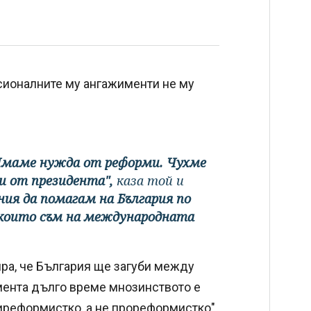
сионалните му ангажименти не му
. Имаме нужда от реформи. Чухме
и от президента",
каза той и
иния да помагам на България по
в които съм на международната
ра, че България ще загуби между
мента дълго време мнозинството е
тиреформистко, а не прореформистко".