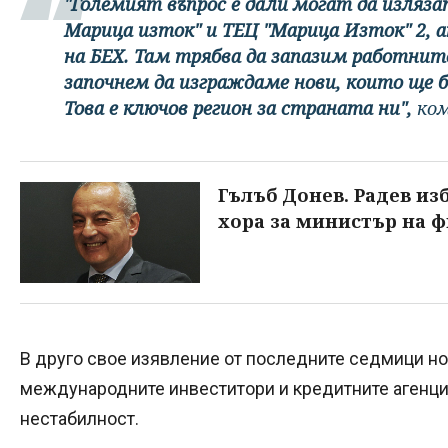
"Големият въпрос е дали могат да изляз
Марица изток" и ТЕЦ "Марица Изток" 2, 
на БЕХ. Там трябва да запазим работнит
започнем да изграждаме нови, които ще 
Това е ключов регион за страната ни",
ком
Гълъб Донев. Радев из
хора за министър на 
В друго свое изявление от последните седмици но
международните инвеститори и кредитните агенци
нестабилност.