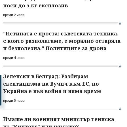
носи до 5 кг експлозив
преди 2 часа
"Истината е проста: съветската техника,
с която разполагаме, е морално остаряла
и безполезна." Политиците за дрона
преди 4 часа
Зеленски в Белград: Разбирам
скептицизма на Вучич към ЕС, но
Украйна е във война и няма време
преди 5 часа
Имаше ли военният министър тениска
на "Кинтекс" или нямаше?