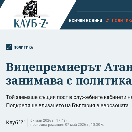
ВСИЧКИ НОВИНИ
ПОЛИТИК
ПОЛИТИКА
Вицепремиерът Атана
занимава с политика,
Той заемаше същия пост в служебните кабинети н
Подкрепяше влизането на България в еврозоната
07 май 2026 г., 17:43 ч.
Клуб 'Z'
последна редакция 07 май 2026 г., 18:30 ч.