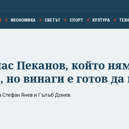
А
ИКОНОМИКА
СВЕТЪТ
СПОРТ
КУЛТУРА
ТЕХ
с Пеканов, който ням
 но винаги е готов да
а Стефан Янев и Гълъб Донев.