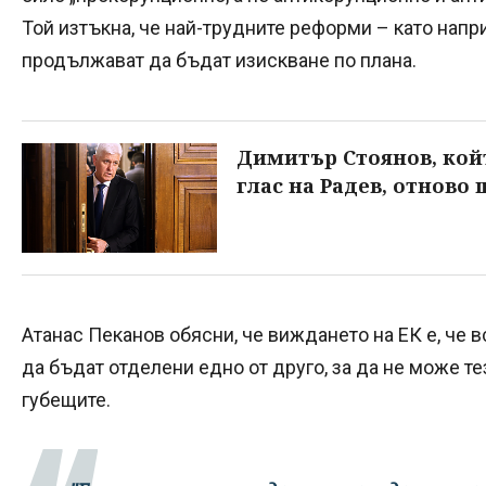
Той изтъкна, че най-трудните реформи – като напр
продължават да бъдат изискване по плана.
Димитър Стоянов, кой
глас на Радев, отново
Атанас Пеканов обясни, че виждането на ЕК е, че
да бъдат отделени едно от друго, за да не може те
губещите.