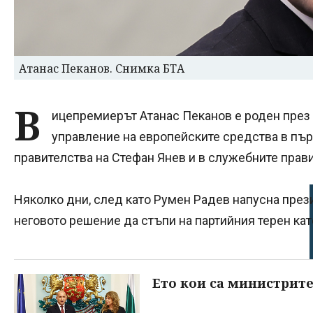
Атанас Пеканов. Снимка БТА
В
ицепремиерът Атанас Пеканов е роден през 
управление на европейските средства в пър
правителства на Стефан Янев и в служебните прав
Няколко дни, след като Румен Радев напусна пре
неговото решение да стъпи на партийния терен ка
Ето кои са министрите