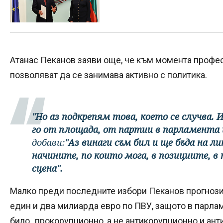
Атанас Пеканов заяви още, че към момента профе
позволяват да се занимава активно с политика.
"Но аз подкрепям това, което се случва
го от площада, от партии в парламента 
добави:
"Аз винаги съм бил и ще бъда на л
начините, по които мога, в позициите, 
сцена".
Малко преди последните избори Пеканов прогнози
един и два милиарда евро по ПВУ, защото в парла
било „прокорупционно, а не антикорупционно и ан