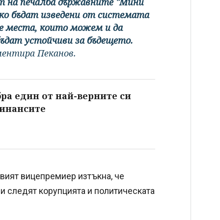
ат на печалба държавните "Мини
ако бъдат изведени от системата
е места, които можем и да
бъдат устойчиви за бъдещето.
ентира Пеканов.
бра един от най-верните си
финансите
вият вицепремиер изтъкна, че
и следят корупцията и политическата