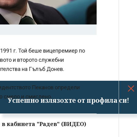
1991 г. Той беше вицепремиер по
вото и второто служебни
ителства на Гълъб Донев.
зидентството Пеканов определи
то смело и смислено.
Успешно излязохте от профила си!
 в кабинета "Радев" (ВИДЕО)