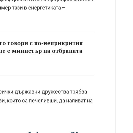
имер тази в енергетиката –
то говори с по-неприкрития
 ще е министър на отбраната
 всички държавни дружества трябва
зи, които са печеливши, да наливат на