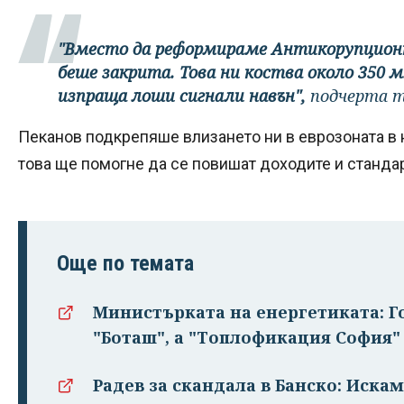
"Вместо да реформираме Антикорупцион
беше закрита. Това ни коства около 350 м
изпраща лоши сигнали навън",
подчерта т
Пеканов подкрепяше влизането ни в еврозоната в н
това ще помогне да се повишат доходите и стандар
Още по темата
Министърката на енергетиката: Г
"Боташ", а "Топлофикация София"
Радев за скандала в Банско: Иска