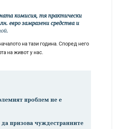
ната комисия, тя практически
лн. евро замразени средства и
ой.
ачалото на тази година. Според него
та на живот у нас.
олемият проблем не е
м да призова чуждестранните