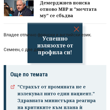
Демерджиев поиска
отново МВР и "мечтата
му" се сбъдва
Владее отлично френски и английски език.
Успешно
излязохте от
Семеен, с две деца.
профила си!
Още по темата
"Страхът от промяната не е
излекувал нито един пациент."
Здравната министърка реагира
на критиките към плана ѝ