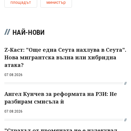
площадът
министър
НАЙ-НОВИ
Z-Каст: "Още една Сеута нахлува в Сеута".
Нова мигрантска вълна или хибридна
атака?
07.08.2026
Ангел Кунчев за реформата на РЗИ: Не
разбирам смисъла ѝ
07.08.2026
"Страхът от промяната не е излекувал