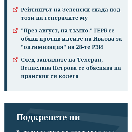
Рейтингът на Зеленски спада под
този на генералите му
"През август, на тъмно." ГЕРБ се
обяви против идеите на Ивкова за
"оптимизация" на 28-те РЗИ
След заплахите на Техеран,
Велислава Петрова се обяснява на
иранския си колега
Подкрепете ни
Уважаеми читатели, вие сте тук и днес, за да