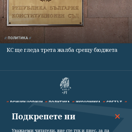
ПОЛИТИКА
КС ще гледа трета жалба срещу бюджета
ВСИЧКИ НОВИНИ
ПОЛИТИКА
ИКОНОМИКА
СВЕТЪТ
Подкрепете ни
СПОРТ
КУЛТУРА
ТЕХНОЛОГИИ
КАЛЕЙДОСКОП
МНЕНИЯ
Уважаеми читатели, вие сте тук и днес, за да