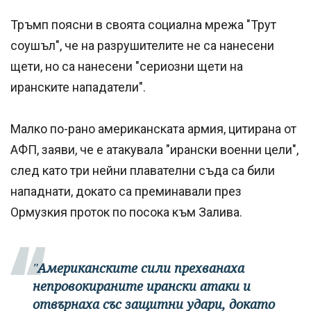
Тръмп поясни в своята социална мрежа "Трут
соушъл", че на разрушителите не са нанесени
щети, но са нанесени "сериозни щети на
иранските нападатели".
Малко по-рано американската армия, цитирана от
АФП, заяви, че е атакувала "ирански военни цели",
след като три нейни плавателни съда са били
нападнати, докато са преминавали през
Ормузкия проток по посока към Залива.
"
Американските сили прехванаха
непровокираните ирански атаки и
отвърнаха със защитни удари, докато