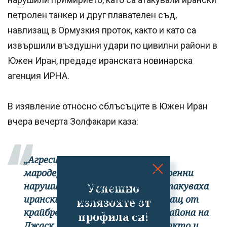
петролен танкер и друг плавателен съд,
навлизащ в Ормузкия проток, както и като са
извършили въздушни удари по цивилни райони в
Южен Иран, предаде иранската новинарска
агенция ИРНА.
В изявление относно сблъсъците в Южен Иран
вчера вечерта Золфакари каза:
„Агресивните, терористични и
мародерстващи американски военни
нарушиха примирието, като атакуваха
Успешно
ирански петролен танкер, плаващ от
излязохте от
крайбрежните води на Иран в района на
профила си!
Джаск към Ормузкия проток, както и