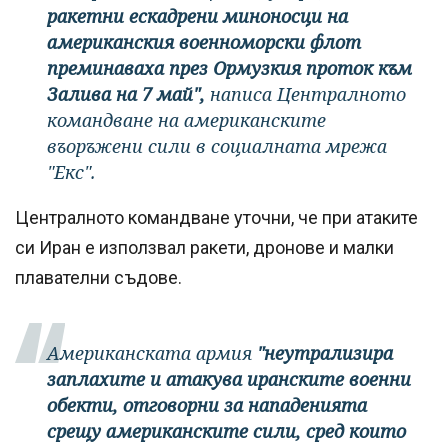
ракетни ескадрени миноносци на
американския военноморски флот
преминаваха през Ормузкия проток към
Залива на 7 май",
написа Централното
командване на американските
въоръжени сили в социалната мрежа
"Екс".
Централното командване уточни, че при атаките
си Иран е използвал ракети, дронове и малки
плавателни съдове.
Американската армия
"неутрализира
заплахите и атакува иранските военни
обекти, отговорни за нападенията
срещу американските сили, сред които