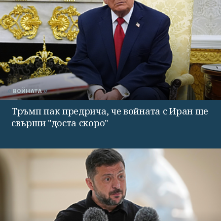
ВОЙНАТА
Тръмп пак предрича, че войната с Иран ще
свърши "доста скоро"