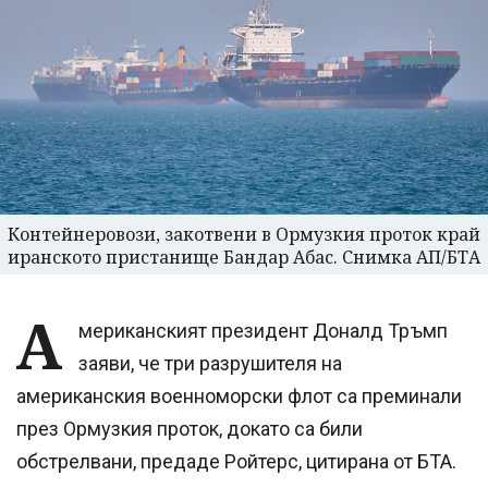
Контейнеровози, закотвени в Ормузкия проток край
иранското пристанище Бандар Абас. Снимка АП/БТА
А
мериканският президент Доналд Тръмп
заяви, че три разрушителя на
американския военноморски флот са преминали
през Ормузкия проток, докато са били
обстрелвани, предаде Ройтерс, цитирана от БТА.