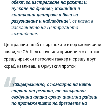
обект за изстрелване на ракети и
пускане на дронове, командни и
контролни центрове и бази за
разузнаване и наблюдение"
, се казва в
изявлението на Централното
командване.
Централният щаб на иранските въоръжени сили
заяви, че САЩ са нарушили примирието с атака
срещу ирански петролен танкер и срещу друг
кораб, навлизащ в Ормузкия проток.
"Същевременно, с помощта на някои
страни от региона, те извършиха
въздушни атаки срещу цивилни райони
по протежението на бреговете на