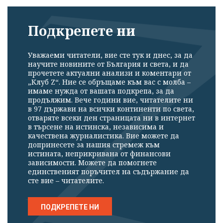
Подкрепете ни
Уважаеми читатели, вие сте тук и днес, за да
научите новините от България и света, и да
прочетете актуални анализи и коментари от
„Клуб Z“. Ние се обръщаме към вас с молба –
имаме нужда от вашата подкрепа, за да
продължим. Вече години вие, читателите ни
в 97 държави на всички континенти по света,
отваряте всеки ден страницата ни в интернет
в търсене на истинска, независима и
качествена журналистика. Вие можете да
допринесете за нашия стремеж към
истината, неприкривана от финансови
зависимости. Можете да помогнете
единственият поръчител на съдържание да
сте вие – читателите.
ПОДКРЕПЕТЕ НИ