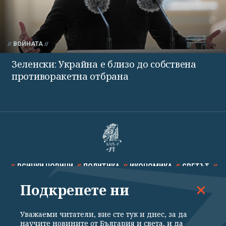
ВОЙНАТА
Зеленски: Украйна е близо до собствена
противоракетна отбрана
ВСИЧКИ НОВИНИ
ПОЛИТИКА
ИКОНОМИКА
СВЕТЪТ
Подкрепете ни
СПОРТ
КУЛТУРА
ТЕХНОЛОГИИ
КАЛЕЙДОСКОП
МНЕНИЯ
Уважаеми читатели, вие сте тук и днес, за да
научите новините от България и света, и да