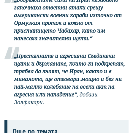
започнаха ответни атаки срещу
американски военни кораби източно от
Ормузкия проток и южно от
пристанището Чабахар, като им
нанесоха значителни щети.“
„Престъпните и агресивни Съединени
щати и държавите, които ги подкрепят,
трябва да знаят, че Иран, както и в
миналото, ще отговори мощно и без ни
най-малко колебание на всеки акт на
агресия или нападение“,
добави
Золфакари.
Още по темата