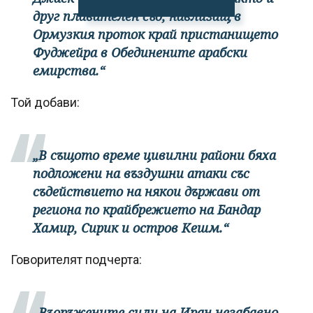
друг плавателен съд, навлизащ в
Ормузкия проток край пристанището
Фуджейра в Обединените арабски
емирства.“
Той добави:
„В същото време цивилни райони бяха
подложени на въздушни атаки със
съдействието на някои държави от
региона по крайбрежието на Бандар
Хамир, Сирик и остров Кешм.“
Говорителят подчерта:
„Въоръжените сили на Иран незабавно