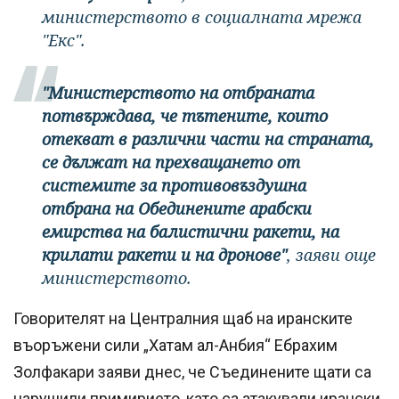
министерството в социалната мрежа
"Екс".
"Министерството на отбраната
потвърждава, че тътените, които
отекват в различни части на страната,
се дължат на прехващането от
системите за противовъздушна
отбрана на Обединените арабски
емирства на балистични ракети, на
крилати ракети и на дронове"
, заяви още
министерството.
Говорителят на Централния щаб на иранските
въоръжени сили „Хатам ал-Анбия“ Ебрахим
Золфакари заяви днес, че Съединените щати са
нарушили примирието, като са атакували ирански