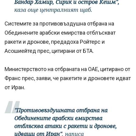
Бандар Хамир, Сирик и остров Кешм",
каза още централният щаб.
Системите за противовъздушна отбрана на
Обединените арабски емирства отблъскват
ракети и дронове, предадоха Ройтерс и
Асошиейтед прес, цитирани от БТА.
Министерството на отбраната на ОАЕ, цитирано от
Франс прес, заяви, че ракетите и дроновете идват
от Иран.
"Противовъздушната отбрана на
Обединените арабски емирства
отблъсква атаки с ракети и дронове,
идващи от Иран"
, написа