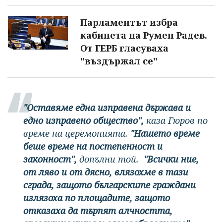
Парламентът избра
кабинета на Румен Радев.
От ГЕРБ гласуваха
"въздържал се"
"Оставяме една изправена държава и
едно изправено общество",
каза Гюров по
време на церемонията.
"Нашето време
беше време на постепенност и
законност",
допълни той.
"Всички ние,
от ляво и от дясно, влязохме в тази
сграда, защото българските граждани
излязоха по площадите, защото
отказаха да търпят алчността,