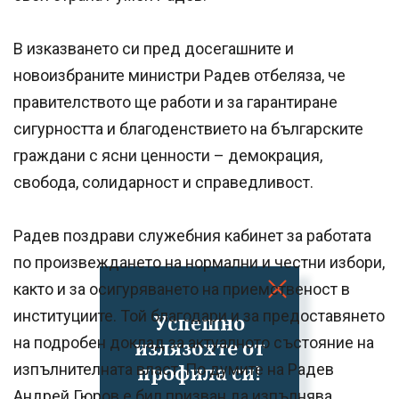
В изказването си пред досегашните и
новоизбраните министри Радев отбеляза, че
правителството ще работи и за гарантиране
сигурността и благоденствието на българските
граждани с ясни ценности – демокрация,
свобода, солидарност и справедливост.
Радев поздрави служебния кабинет за работата
по произвеждането на нормални и честни избори,
както и за осигуряването на приемственост в
институциите. Той благодари и за предоставянето
Успешно
на подробен доклад за актуалното състояние на
излязохте от
профила си!
изпълнителната власт. По думите на Радев
Андрей Гюров е бил призван да изпълнява