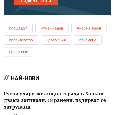
ПОДКРЕПЕТЕ НИ
площадът
Румен Радев
Андрей Гюров
правителство
церемония
приемане
предаване
НАЙ-НОВИ
Русия удари жилищна сграда в Харков -
двама загинали, 18 ранени, издирват се
затрупани