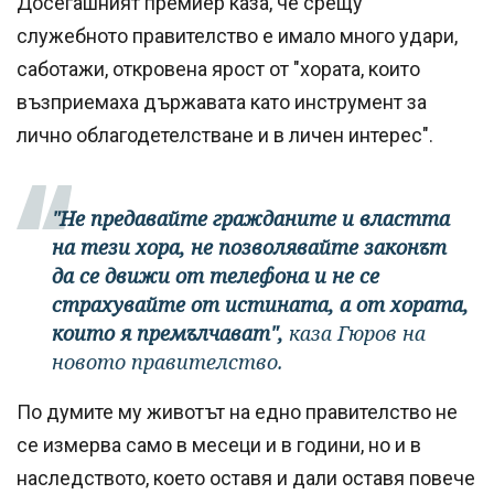
Досегашният премиер каза, че срещу
служебното правителство е имало много удари,
саботажи, откровена ярост от "хората, които
възприемаха държавата като инструмент за
лично облагодетелстване и в личен интерес".
"Не предавайте гражданите и властта
на тези хора, не позволявайте законът
да се движи от телефона и не се
страхувайте от истината, а от хората,
които я премълчават",
каза Гюров на
новото правителство.
По думите му животът на едно правителство не
се измерва само в месеци и в години, но и в
наследството, което оставя и дали оставя повече