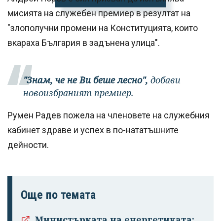
мисията на служебен премиер в резултат на
"злополучни промени на Конституцията, които
вкараха България в задънена улица".
"Знам, че не Ви беше лесно",
добави
новоизбраният премиер.
Румен Радев пожела на членовете на служебния
кабинет здраве и успех в по-нататъшните
дейности.
Още по темата
Министърката на енергетиката: