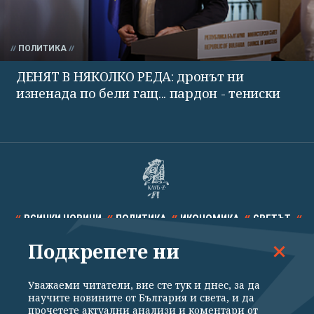
ПОЛИТИКА
ДЕНЯТ В НЯКОЛКО РЕДА: дронът ни
изненада по бели гащ... пардон - тениски
ВСИЧКИ НОВИНИ
ПОЛИТИКА
ИКОНОМИКА
СВЕТЪТ
Подкрепете ни
СПОРТ
КУЛТУРА
ТЕХНОЛОГИИ
КАЛЕЙДОСКОП
МНЕНИЯ
Уважаеми читатели, вие сте тук и днес, за да
научите новините от България и света, и да
прочетете актуални анализи и коментари от