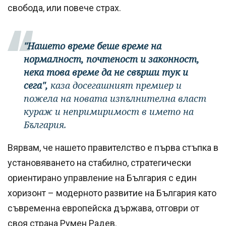
свобода, или повече страх.
"Нашето време беше време на
нормалност, почтеност и законност,
нека това време да не свърши тук и
сега",
каза досегашният премиер и
пожела на новата изпълнителна власт
кураж и непримиримост в името на
България.
Вярвам, че нашето правителство е първа стъпка в
установяването на стабилно, стратегически
ориентирано управление на България с един
хоризонт – модерното развитие на България като
съвременна европейска държава, отговри от
своя страна Румен Радев.