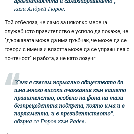
арогантността и самозабравянето",
каза Андрей Гюров.
Той отбеляза, че само за няколко месеца
служебното правителство е успяло да покаже, че
"държавата може да има гръбнак, че може да се
говори с имена и властта може да се упражнява с
почтеност" и работа, а не като лозунг.
"Сега е съвсем нормално обществото да
има много високи очаквания към вашето
правителство, особено на фона на тази
безпрецедентна подкрепа, която има и в
парламента, и в президентството",
обърна се Гюров към Радев.