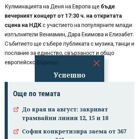
Кулминацията на Деня на Европа ще
бъде
вечерният концерт от 17:30 ч. на откритата
сцена на НДК
с участието на популярните млади
изпълнители Вениамин, Дара Екимова и Елизабет.
Събитието ще събере публиката с музика, танци и
послание за единство, свързаност и общо
европейско бъдеще.
Успешно
излязохте от
профила си!
Още по темата
До края на август: закриват
трамвайни линии 12, 15 и 18
София конкретизира заема от 367