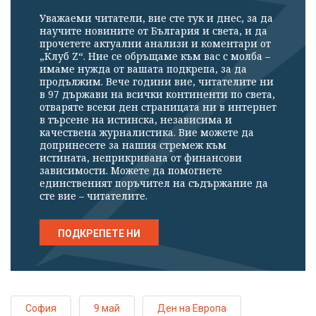
Уважаеми читатели, вие сте тук и днес, за да
научите новините от България и света, и да
прочетете актуални анализи и коментари от
„Клуб Z“. Ние се обръщаме към вас с молба –
имаме нужда от вашата подкрепа, за да
продължим. Вече години вие, читателите ни
в 97 държави на всички континенти по света,
отваряте всеки ден страницата ни в интернет
в търсене на истинска, независима и
качествена журналистика. Вие можете да
допринесете за нашия стремеж към
истината, неприкривана от финансови
зависимости. Можете да помогнете
единственият поръчител на съдържание да
сте вие – читателите.
ПОДКРЕПЕТЕ НИ
София
9 май
Ден на Европа