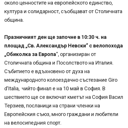
около ценностите на европейското единство,
култура и солидарност, съобщават от Столичната
община.
Празничният ден ще започне в 10:30 ч. на
площад „Св. Александър Невски“ с велопохода
„Обиколка за Европа
“, организиран от
Столичната община и Посолството на Италия.
Събитието е вдъхновено от духа на
международното колоездачно състезание Giro
d’Italia, чийто финал е на 10 май в София. В
шествието ще се включат кметът на София Васил
Терзиев, посланици на страни членки на
Европейския съюз, много граждани и любители
на велосипедния спорт.