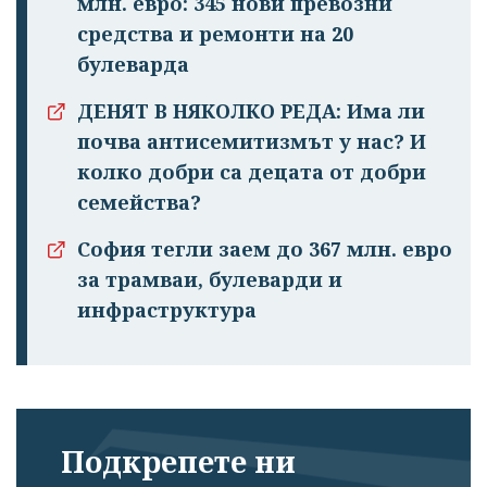
млн. евро: 345 нови превозни
средства и ремонти на 20
булеварда
ДЕНЯТ В НЯКОЛКО РЕДА: Има ли
почва антисемитизмът у нас? И
колко добри са децата от добри
семейства?
София тегли заем до 367 млн. евро
за трамваи, булеварди и
инфраструктура
Подкрепете ни