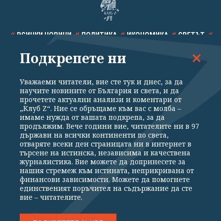
ВСИЧКИ НОВИНИ
ПОЛИТИКА
ИКОНОМИКА
СВЕТЪТ
Подкрепете ни
СПОРТ
КУЛТУРА
ТЕХНОЛОГИИ
КАЛЕЙДОСКОП
МНЕНИЯ
Уважаеми читатели, вие сте тук и днес, за да
научите новините от България и света, и да
прочетете актуални анализи и коментари от
„Клуб Z“. Ние се обръщаме към вас с молба –
имаме нужда от вашата подкрепа, за да
продължим. Вече години вие, читателите ни в 97
Общи условия
Политика за поверителност
държави на всички континенти по света,
отваряте всеки ден страницата ни в интернет в
Реклама
Партньори
Контакти
За Клуб Z
търсене на истинска, независима и качествена
Екип
Подкрепете ни
журналистика. Вие можете да допринесете за
нашия стремеж към истината, неприкривана от
финансови зависимости. Можете да помогнете
единственият поръчител на съдържание да сте
Издател на www.clubz.bg е „Клуб Зебра Медия“ ЕООД, София, ул. "Алеко
вие – читателите.
Константинов" 3. Всички права запазени 2026 „Клуб Зебра Медия“
ЕООД.
Препечатването на материали, снимки и видео от www.clubz.bg без
разрешение ще бъде преследвано по съдебен път, съгласно