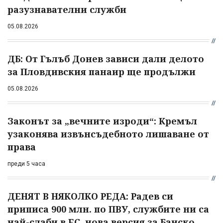
разузнавателни служби
05.08.2026
ДБ: От Гълъб Донев зависи дали делото
за Пловдивския панаир ще продължи
05.08.2026
Законът за „вечните изроди“: Кремъл
узаконява извънсъдебното лишаване от
права
преди 5 часа
ДЕНЯТ В НЯКОЛКО РЕДА: Радев си
приписа 900 млн. по ПВУ, службите ни са
най-слаби в ЕС, нова версия за Банско