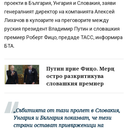
проекти в България, Унгария и Словакия, заяви
генералният директор на компанията Алексей
Лихачов в кулоарите на преговорите между
руския президент Владимир Путин и словашкия
премиер Роберт Фицо, предаде ТАСС, информира
БТА.
Путин прие Фицо. Мерц
остро разкритикува
словашкия премиер
„Събитията от тази пролет в Словакия,
Унгария и България показват, че тези
страни остават привърженици на