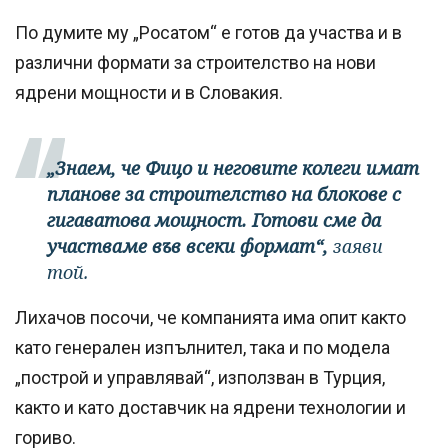
По думите му „Росатом“ е готов да участва и в
различни формати за строителство на нови
ядрени мощности и в Словакия.
„Знаем, че Фицо и неговите колеги имат
планове за строителство на блокове с
гигаватова мощност. Готови сме да
участваме във всеки формат“,
заяви
той.
Лихачов посочи, че компанията има опит както
като генерален изпълнител, така и по модела
„построй и управлявай“, използван в Турция,
както и като доставчик на ядрени технологии и
гориво.