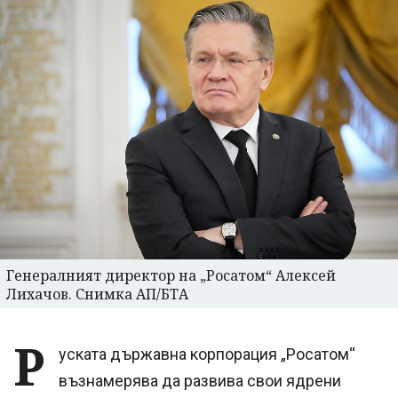
Генералният директор на „Росатом“ Алексей
Лихачов. Снимка АП/БТА
Р
уската държавна корпорация „Росатом“
възнамерява да развива свои ядрени