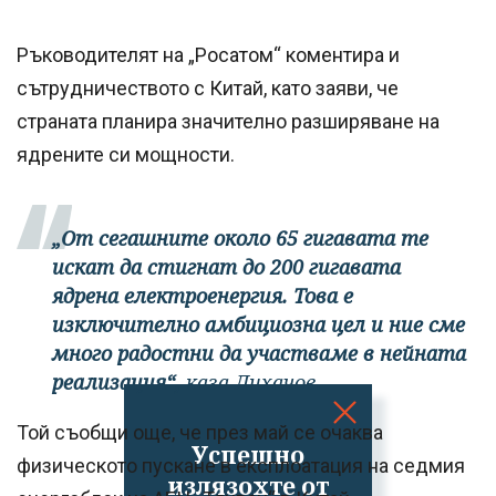
Ръководителят на „Росатом“ коментира и
сътрудничеството с Китай, като заяви, че
страната планира значително разширяване на
ядрените си мощности.
„От сегашните около 65 гигавата те
искат да стигнат до 200 гигавата
ядрена електроенергия. Това е
изключително амбициозна цел и ние сме
много радостни да участваме в нейната
реализация“,
каза Лихачов.
Той съобщи още, че през май се очаква
Успешно
физическото пускане в експлоатация на седмия
излязохте от