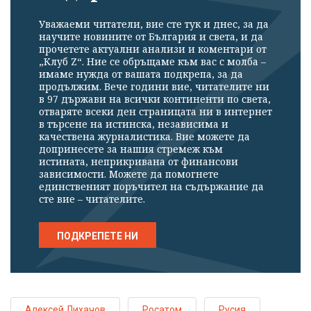
Уважаеми читатели, вие сте тук и днес, за да
научите новините от България и света, и да
прочетете актуални анализи и коментари от
„Клуб Z“. Ние се обръщаме към вас с молба –
имаме нужда от вашата подкрепа, за да
продължим. Вече години вие, читателите ни
в 97 държави на всички континенти по света,
отваряте всеки ден страницата ни в интернет
в търсене на истинска, независима и
качествена журналистика. Вие можете да
допринесете за нашия стремеж към
истината, неприкривана от финансови
зависимости. Можете да помогнете
единственият поръчител на съдържание да
сте вие – читателите.
ПОДКРЕПЕТЕ НИ
Алексей Лихачов
Росатом
Русия