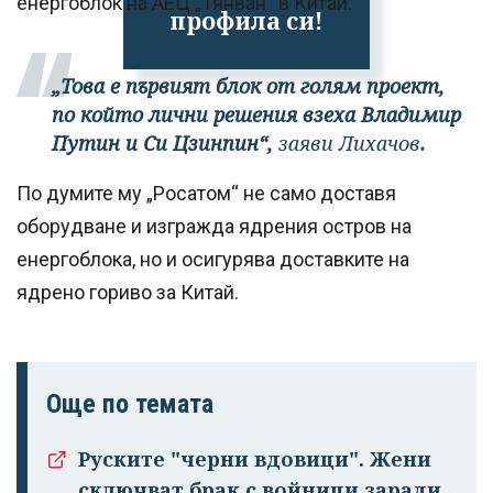
енергоблок на АЕЦ „Тянван“ в Китай.
профила си!
„Това е първият блок от голям проект,
по който лични решения взеха Владимир
Путин и Си Цзинпин“,
заяви Лихачов
.
По думите му „Росатом“ не само доставя
оборудване и изгражда ядрения остров на
енергоблока, но и осигурява доставките на
ядрено гориво за Китай.
Още по темата
Руските "черни вдовици". Жени
сключват брак с войници заради