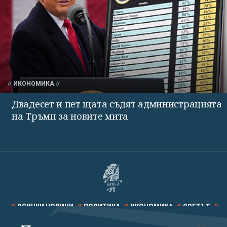
ИКОНОМИКА
Двадесет и пет щата съдят администрацията
на Тръмп за новите мита
ВСИЧКИ НОВИНИ
ПОЛИТИКА
ИКОНОМИКА
СВЕТЪТ
СПОРТ
КУЛТУРА
ТЕХНОЛОГИИ
КАЛЕЙДОСКОП