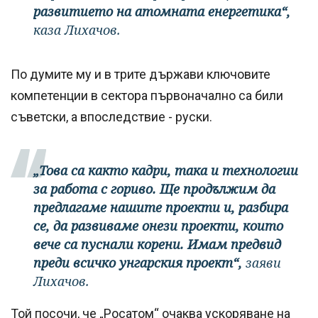
развитието на атомната енергетика“,
каза Лихачов.
По думите му и в трите държави ключовите
компетенции в сектора първоначално са били
съветски, а впоследствие - руски.
„Това са както кадри, така и технологии
за работа с гориво. Ще продължим да
предлагаме нашите проекти и, разбира
се, да развиваме онези проекти, които
вече са пуснали корени. Имам предвид
преди всичко унгарския проект“,
заяви
Лихачов.
Той посочи, че „Росатом“ очаква ускоряване на