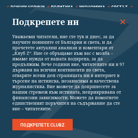
ВСИЧКИ НОВИНИ
ПОЛИТИКА
ИКОНОМИКА
СВЕТЪТ
Подкрепете ни
СПОРТ
КУЛТУРА
ТЕХНОЛОГИИ
КАЛЕЙДОСКОП
МНЕНИЯ
Уважаеми читатели, вие сте тук и днес, за да
научите новините от България и света, и да
прочетете актуални анализи и коментари от
„Клуб Z“. Ние се обръщаме към вас с молба –
имаме нужда от вашата подкрепа, за да
продължим. Вече години вие, читателите ни в 97
Общи условия
Политика за поверителност
държави на всички континенти по света,
отваряте всеки ден страницата ни в интернет в
Реклама
Партньори
Контакти
За Клуб Z
търсене на истинска, независима и качествена
Екип
Подкрепете ни
журналистика. Вие можете да допринесете за
нашия стремеж към истината, неприкривана от
финансови зависимости. Можете да помогнете
единственият поръчител на съдържание да сте
Издател на www.clubz.bg е „Клуб Зебра Медия“ ЕООД, София, ул. "Алеко
вие – читателите.
Константинов" 3. Всички права запазени 2026 „Клуб Зебра Медия“
ЕООД.
Препечатването на материали, снимки и видео от www.clubz.bg без
разрешение ще бъде преследвано по съдебен път, съгласно
ПОДКРЕПЕТЕ CLUBZ
ОБЩИТЕ УСЛОВИЯ