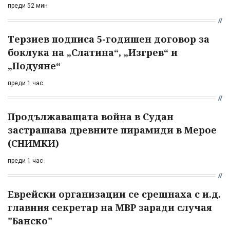
преди 52 мин
Терзиев подписа 5-годишен договор за
боклука на „Слатина“, „Изгрев“ и
„Подуяне“
преди 1 час
Продължаващата война в Судан
застрашава древните пирамиди в Мерое
(СНИМКИ)
преди 1 час
Еврейски организации се срещнаха с и.д.
главния секретар на МВР заради случая
"Банско"