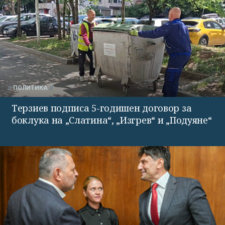
ПОЛИТИКА
Терзиев подписа 5-годишен договор за
боклука на „Слатина“, „Изгрев“ и „Подуяне“