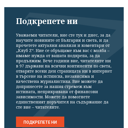
Подкрепете ни
Уважаеми читатели, вие сте тук и днес, за да
научите новините от България и света, и да
прочетете актуални анализи и коментари от
„Клуб Z“. Ние се обръщаме към вас с молба –
имаме нужда от вашата подкрепа, за да
продължим. Вече години вие, читателите ни
Успешно
в 97 държави на всички континенти по света,
излязохте от
отваряте всеки ден страницата ни в интернет
в търсене на истинска, независима и
профила си!
качествена журналистика. Вие можете да
допринесете за нашия стремеж към
истината, неприкривана от финансови
зависимости. Можете да помогнете
единственият поръчител на съдържание да
сте вие – читателите.
ПОДКРЕПЕТЕ НИ