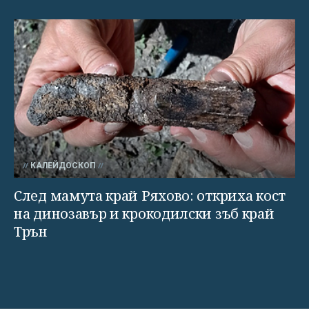
КАЛЕЙДОСКОП
След мамута край Ряхово: откриха кост
на динозавър и крокодилски зъб край
Трън