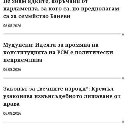
Не знам ядките, поръчани от
парламента, за кого са, но предполагам
са за семейство Баневи
06.08.2026
Муцунски: Идеята за промяна на
конституцията на РСМ е политически
неприемлива
06.08.2026
Законът за „вечните изроди“: Кремъл
узаконява извънсъдебното лишаване от
права
06.08.2026