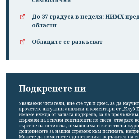
До 37 градуса в неделя: НИМХ пре
области
Облаците се разкъсват
Подкрепете ни
Уважаеми читатели, вие сте тук и днес, за да научит
прочетете актуални анализи и коментари от „Клуб Z
имаме нужда от вашата подкрепа, за да продължим. 
държави на всички континенти по света, отваряте в
търсене на истинска, независима и качествена жур
допринесете за нашия стремеж към истината, непр
Можете да помогнете единственият поръчител на съ