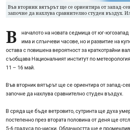
Във вторник вятърът ще се ориентира от запад-сев
започне да нахлува сравнително студен въздух.
В
началото на новата седмица от юг-югозапад
има и слънчеви часове, но и развитие на ку
остава с повишена вероятност за краткотрайни ва
съобщава Националният институт по метеорология 
11 – 16 май.
Във вторник вятърът ще се ориентира от запад-сев
започне да нахлува сравнително студен въздух.
В сряда ще бъде ветровито, сутринта ще духа уме
постепенно през втората половина от деня ще отс
5-6 градуса по-ниски. Облачността ще е променлив