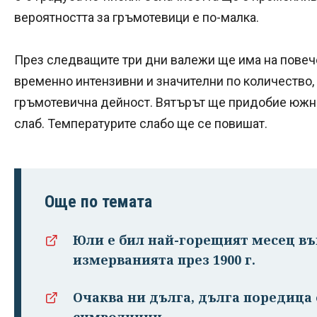
вероятността за гръмотевици е по-малка.
През следващите три дни валежи ще има на повече
временно интензивни и значителни по количество,
гръмотевична дейност. Вятърът ще придобие южн
слаб. Температурите слабо ще се повишат.
Още по темата
Юли е бил най-горещият месец въ
измерванията през 1900 г.
Очаква ни дълга, дълга поредица 
символични