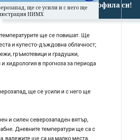
Успешно излязохте от профила си!
ерозапад, ще се усили и с него ще
 Илюстрация НИМХ
 температурите ще се повишат. Ще
песта и купесто-дъждовна облачност;
лежи, гръмотевици и градушки,
и хидрология в прогноза за периода
ерозапад, ще се усили и с него ще
рен и силен северозападен вятър,
лабне. Дневните температури ще са с
а, валежите ще са на малко места,