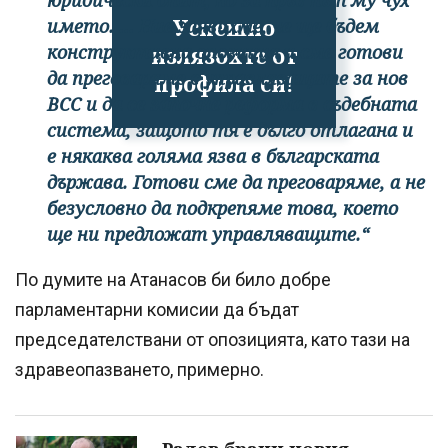
юридически опит, но за пръв път му чух
Успешно
името. ... Ние заявихме, че ще бъдем
конструктивна опозиция и сме готови
излязохте от
да преговаряме с управляващите за нов
профила си!
ВСС и да се започне реформа в съдебната
система, защото тя е дълго отлагана и
е някаква голяма язва в българската
държава. Готови сме да преговаряме, а не
безусловно да подкрепяме това, което
ще ни предложат управляващите.“
По думите на Атанасов би било добре
парламентарни комисии да бъдат
председателствани от опозицията, като тази на
здравеопазването, примерно.