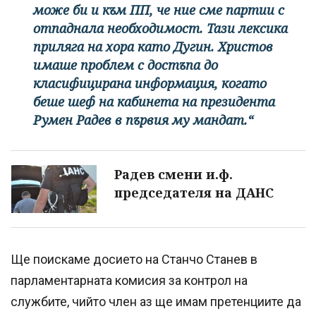
може би и към ПП, че ние сме партии с
отпаднала необходимост. Тази лексика
приляга на хора като Дугин. Христов
имаше проблем с достъпа до
класифицирана информация, когато
беше шеф на кабинета на президента
Румен Радев в първия му мандат.“
Радев смени и.ф.
председателя на ДАНС
Ще поискаме досието на Станчо Станев в
парламентарната комисия за контрол на
службите, чийто член аз ще имам претенциите да