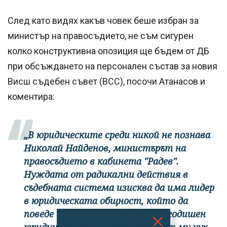
След като видях какъв човек беше избран за
министър на правосъдието, не съм сигурен
колко конструктивна опозиция ще бъдем от ДБ
при обсъждането на персонален състав за новия
Висш съдебен съвет (ВСС), посочи Атанасов и
коментира:
„В юридическите среди никой не познава
Николай Найденов, министърът на
правосъдието в кабинета "Радев".
Нуждата от радикални действия в
съдебната система изисква да има лидер
в юридическата общност, който да
поведе тази битка, аз съм с 40-годишен