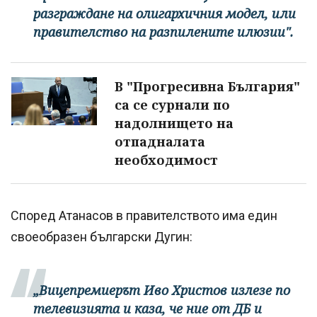
разграждане на олигархичния модел, или
правителство на разпилените илюзии".
В "Прогресивна България"
са се сурнали по
надолнището на
отпадналата
необходимост
Според Атанасов в правителството има един
своеобразен български Дугин:
„Вицепремиерът Иво Христов излезе по
телевизията и каза, че ние от ДБ и