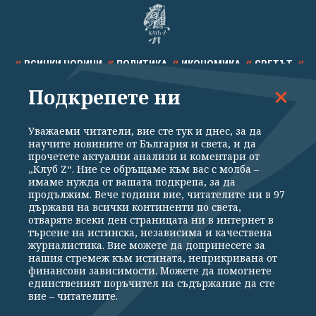
ВСИЧКИ НОВИНИ
ПОЛИТИКА
ИКОНОМИКА
СВЕТЪТ
Подкрепете ни
СПОРТ
КУЛТУРА
ТЕХНОЛОГИИ
КАЛЕЙДОСКОП
МНЕНИЯ
Уважаеми читатели, вие сте тук и днес, за да
научите новините от България и света, и да
прочетете актуални анализи и коментари от
„Клуб Z“. Ние се обръщаме към вас с молба –
имаме нужда от вашата подкрепа, за да
продължим. Вече години вие, читателите ни в 97
Общи условия
Политика за поверителност
държави на всички континенти по света,
отваряте всеки ден страницата ни в интернет в
Реклама
Партньори
Контакти
За Клуб Z
търсене на истинска, независима и качествена
Екип
Подкрепете ни
журналистика. Вие можете да допринесете за
нашия стремеж към истината, неприкривана от
финансови зависимости. Можете да помогнете
единственият поръчител на съдържание да сте
Издател на www.clubz.bg е „Клуб Зебра Медия“ ЕООД, София, ул. "Алеко
вие – читателите.
Константинов" 3. Всички права запазени 2026 „Клуб Зебра Медия“
ЕООД.