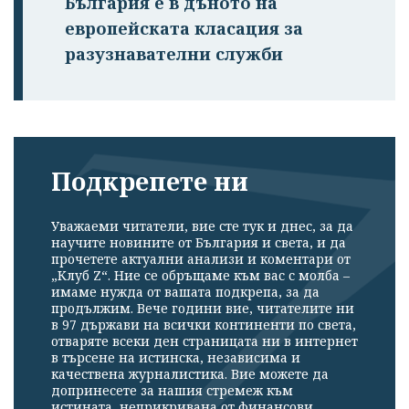
България е в дъното на
европейската класация за
разузнавателни служби
Подкрепете ни
Уважаеми читатели, вие сте тук и днес, за да
научите новините от България и света, и да
прочетете актуални анализи и коментари от
„Клуб Z“. Ние се обръщаме към вас с молба –
имаме нужда от вашата подкрепа, за да
продължим. Вече години вие, читателите ни
в 97 държави на всички континенти по света,
отваряте всеки ден страницата ни в интернет
в търсене на истинска, независима и
качествена журналистика. Вие можете да
допринесете за нашия стремеж към
истината, неприкривана от финансови