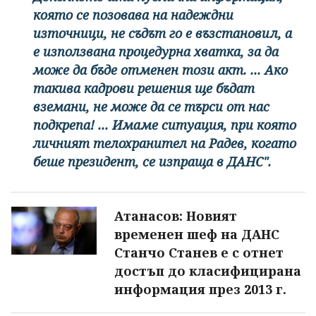
която се позовава на надеждни
източници, не съдът го е възстановил, а
е използвана процедурна хватка, за да
може да бъде отменен този акт. ... Ако
такива кадрови решения ще бъдат
вземани, не може да се търси от нас
подкрепа! ... Имаме ситуация, при която
личният телохранител на Радев, когато
беше президент, се изпраща в ДАНС".
Атанасов: Новият
временен шеф на ДАНС
Станчо Станев е с отнет
достъп до класифицирана
информация през 2013 г.