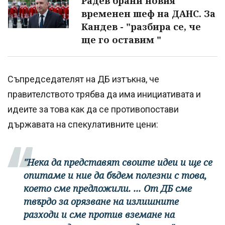
Радев брани новия
временен шеф на ДАНС. За
Кандев - "разбира се, че
ще го оставим "
Съпредседателят на ДБ изтъкна, че
правителството трябва да има инициативата и
идеите за това как да се противопостави
държавата на спекулативните цени:
"Нека да представят своите идеи и ще се
опитаме и ние да бъдем полезни с това,
което сме предложили. ... От ДБ сме
твърдо за орязване на излишните
разходи и сме против вземане на