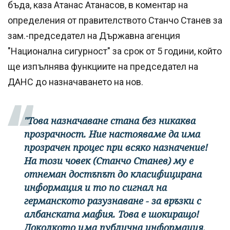
бъда, каза Атанас Атанасов, в коментар на
определения от правителството Станчо Станев за
зам.-председател на Държавна агенция
"Национална сигурност" за срок от 5 години, който
ще изпълнява функциите на председател на
ДАНС до назначаването на нов.
"Това назначаване стана без никаква
прозрачност. Ние настояваме да има
прозрачен процес при всяко назначение!
На този човек (Станчо Станев) му е
отнеман достъпът до класифицирана
информация и то по сигнал на
германското разузнаване - за връзки с
албанската мафия. Това е шокиращо!
Доколкото има публична информация,