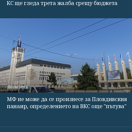
КС ще гледа трета жалба срещу бюджета
ПОЛИТИКА
МФ не може да се произнесе за Пловдивския
панаир, определението на ВКС още "пътува"