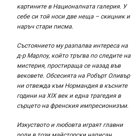
картините в Националната галерия. У
себе си той носи две неща – скицник и
наръч стари писма.
Състоянието му разпалва интереса на
д-р Марлоу, който тръгва по следите на
мистерия, простираща се назад във
вековете. Обсесията на Робърт Оливър
ни отвежда към Нормандия в късните
години на XIX век и една трагедия в
сърцето на френския импресионизъм.
Изкуството и любовта играят главни
роли в този майсторски написан