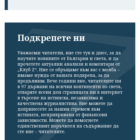
Подкрепете ни
Уважаеми читатели, вие сте тук и днес, за да
научите новините от България и света, и да
прочетете актуални анализи и коментари от
„Клуб Z“. Ние се обръщаме към вас с молба –
имаме нужда от вашата подкрепа, за да
продължим. Вече години вие, читателите ни
в 97 държави на всички континенти по света,
отваряте всеки ден страницата ни в интернет
в търсене на истинска, независима и
качествена журналистика. Вие можете да
допринесете за нашия стремеж към
истината, неприкривана от финансови
зависимости. Можете да помогнете
единственият поръчител на съдържание да
сте вие – читателите.