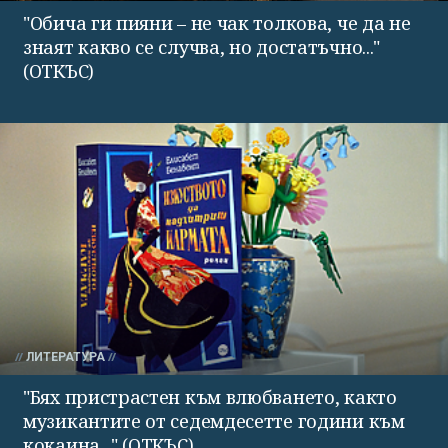
"Обича ги пияни – не чак толкова, че да не
знаят какво се случва, но достатъчно..."
(ОТКЪС)
ЛИТЕРАТУРА
"Бях пристрастен към влюбването, както
музикантите от седемдесетте години към
кокаина..." (ОТКЪС)