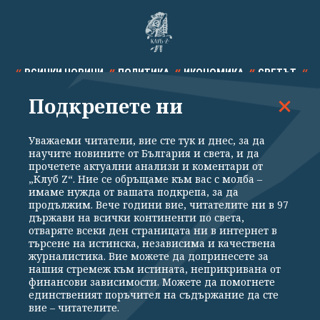
ВСИЧКИ НОВИНИ
ПОЛИТИКА
ИКОНОМИКА
СВЕТЪТ
Подкрепете ни
СПОРТ
КУЛТУРА
ТЕХНОЛОГИИ
КАЛЕЙДОСКОП
МНЕНИЯ
Уважаеми читатели, вие сте тук и днес, за да
научите новините от България и света, и да
прочетете актуални анализи и коментари от
„Клуб Z“. Ние се обръщаме към вас с молба –
имаме нужда от вашата подкрепа, за да
продължим. Вече години вие, читателите ни в 97
Общи условия
Политика за поверителност
държави на всички континенти по света,
отваряте всеки ден страницата ни в интернет в
Реклама
Партньори
Контакти
За Клуб Z
търсене на истинска, независима и качествена
Екип
Подкрепете ни
журналистика. Вие можете да допринесете за
нашия стремеж към истината, неприкривана от
финансови зависимости. Можете да помогнете
единственият поръчител на съдържание да сте
Издател на www.clubz.bg е „Клуб Зебра Медия“ ЕООД, София, ул. "Алеко
вие – читателите.
Константинов" 3. Всички права запазени 2026 „Клуб Зебра Медия“