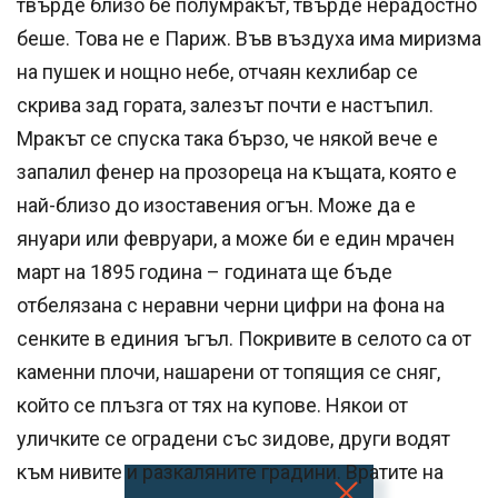
твърде близо бе полумракът, твърде нерадостно
беше. Това не е Париж. Във въздуха има миризма
на пушек и нощно небе, отчаян кехлибар се
скрива зад гората, залезът почти е настъпил.
Мракът се спуска така бързо, че някой вече е
запалил фенер на прозореца на къщата, която е
най-близо до изоставения огън. Може да е
януари или февруари, а може би е един мрачен
март на 1895 година – годината ще бъде
отбелязана с неравни черни цифри на фона на
сенките в единия ъгъл. Покривите в селото са от
каменни плочи, нашарени от топящия се сняг,
който се плъзга от тях на купове. Някои от
уличките се оградени със зидове, други водят
към нивите и разкаляните градини. Вратите на