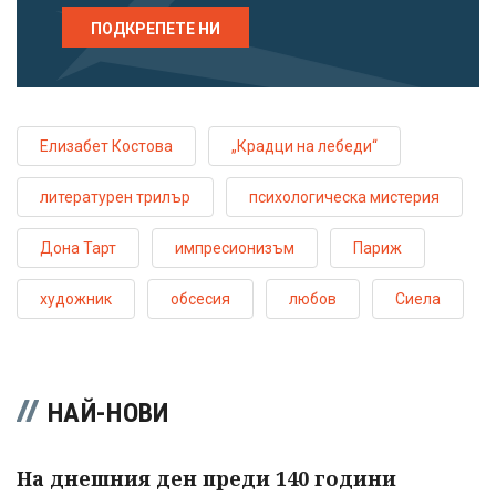
ПОДКРЕПЕТЕ НИ
Елизабет Костова
„Крадци на лебеди“
литературен трилър
психологическа мистерия
Дона Тарт
импресионизъм
Париж
художник
обсесия
любов
Сиела
НАЙ-НОВИ
На днешния ден преди 140 години