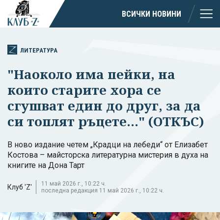
ВСИЧКИ НОВИНИ
ЛИТЕРАТУРА
"Наоколо има пейки, на
които старите хора се
сгушват един до друг, за да
си топлят ръцете..." (ОТКЪС)
В ново издание четем „Крадци на лебеди“ от Елизабет
Костова – майсторска литературна мистерия в духа на
книгите на Дона Тарт
11 май 2026 г., 10:22 ч.
Клуб 'Z'
последна редакция 11 май 2026 г., 10:22 ч.