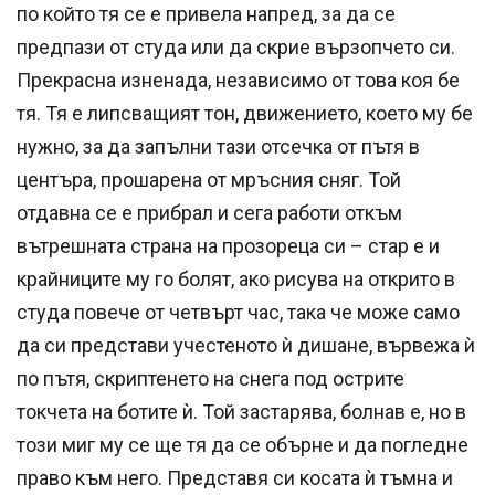
по който тя се е привела напред, за да се
предпази от студа или да скрие вързопчето си.
Прекрасна изненада, независимо от това коя бе
тя. Тя е липсващият тон, движението, което му бе
нужно, за да запълни тази отсечка от пътя в
центъра, прошарена от мръсния сняг. Той
отдавна се е прибрал и сега работи откъм
вътрешната страна на прозореца си – стар е и
крайниците му го болят, ако рисува на открито в
студа повече от четвърт час, така че може само
да си представи учестеното ѝ дишане, вървежа ѝ
по пътя, скриптенето на снега под острите
токчета на ботите ѝ. Той застарява, болнав е, но в
този миг му се ще тя да се обърне и да погледне
право към него. Представя си косата ѝ тъмна и