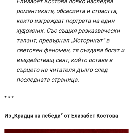
Елизабет Костова ловко изследва
романтиката, обсесията и страстта,
които изграждат портрета на един
художник. Със същия разказвачески
талант, превърнал „Историкът“ в
световен феномен, тя създава богат и
въздействащ свят, който остава в
сърцето на читателя дълго след
последната страница.
* * *
Из „Крадци на лебеди“ от Елизабет Костова