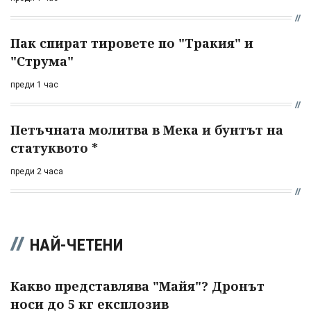
Пак спират тировете по "Тракия" и
"Струма"
преди 1 час
Петъчната молитва в Мека и бунтът на
статуквото *
преди 2 часа
НАЙ-ЧЕТЕНИ
Какво представлява "Майя"? Дронът
носи до 5 кг експлозив