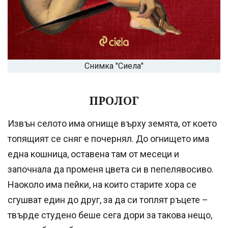
Снимка "Сиела"
ПРОЛОГ
Извън селото има огнище върху земята, от което
топящият се сняг е почернял. До огнището има
една кошница, оставена там от месеци и
започнала да променя цвета си в пепелявосиво.
Наоколо има пейки, на които старите хора се
сгушват един до друг, за да си топлят ръцете –
твърде студено беше сега дори за такова нещо,