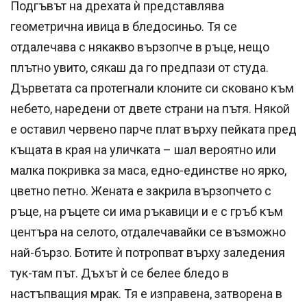
Подгъвът на дрехата ѝ представлява
геометрична ивица в бледосиньо. Тя се
отдалечава с някакво вързопче в ръце, нещо
плътно увито, сякаш да го предпази от студа.
Дърветата са протегнали клоните си сковано към
небето, наредени от двете страни на пътя. Някой
е оставил червено парче плат върху пейката пред
къщата в края на уличката – шал вероятно или
малка покривка за маса, едно-единстве но ярко,
цветно петно. Жената е закрила вързопчето с
ръце, на ръцете си има ръкавици и е с гръб към
центъра на селото, отдалечавайки се възможно
най-бързо. Ботите ѝ потропват върху заледения
тук-там път. Дъхът ѝ се белее бледо в
настъпващия мрак. Тя е изправена, затворена в