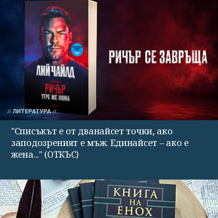
ЛИТЕРАТУРА
"Списъкът е от дванайсет точки, ако
заподозреният е мъж. Единайсет – ако е
жена..." (ОТКЪС)