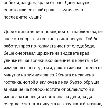
себе си, нащрек, крачи бързо. Дали напуска
селото, или се е забързала към някоя от
последните къщи?
Дори единственият човек, който я наблюдава, не
знае отговора, а и това не го интересува. Той бе
работил през по-голямата част от следобеда,
беше очертавал щрихите на зидовете край
уличките, нанасяйки вкочанените дървета, и бе
измервал с поглед пътя, докато изчаква десетте
минутки на зимния залез. Жената е неканена
гостенка, но той я включва и нея бързо, обръща
внимание на подробностите от облеклото ѝ и
използва гаснещата светлина на деня, за да
очертае с четката силуета на качулката ѝ, начина,