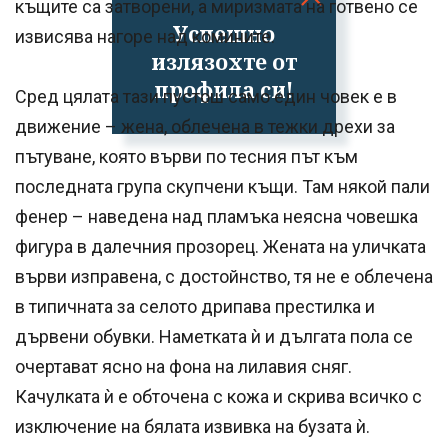
къщите са затворени, а миризмата на готвено се
Успешно
извисява нагоре над комините.
излязохте от
профила си!
Сред цялата тази пустош само един човек е в
движение – жена, облечена в тежки дрехи за
пътуване, която върви по тесния път към
последната група скупчени къщи. Там някой пали
фенер – наведена над пламъка неясна човешка
фигура в далечния прозорец. Жената на уличката
върви изправена, с достойнство, тя не е облечена
в типичната за селото дрипава престилка и
дървени обувки. Наметката ѝ и дългата пола се
очертават ясно на фона на лилавия сняг.
Качулката ѝ е обточена с кожа и скрива всичко с
изключение на бялата извивка на бузата ѝ.