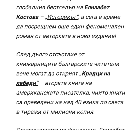
глобалния бестселър на
Елизабет
Костова
–
„Историкът“
, а сега е време
да посрещнем още един феноменален
роман от авторката в ново издание!
След дълго отсъствие от
книжарниците българските читатели
вече могат да открият
„Крадци на
лебеди“
– втората книга на
американската писателка, чиито книги
са преведени на над 40 езика по света
в тиражи от милиони копия.
Основателката на фондация „Елизабет