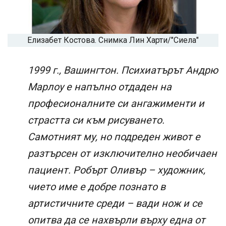
Елизабет Костова. Снимка Лин Харти/"Сиела"
1999 г., Вашингтон. Психиатърът Андрю
Марлоу е напълно отдаден на
професионалните си ангажименти и
страстта си към рисуването.
Самотният му, но подреден живот е
разтърсен от изключително необичаен
пациент. Робърт Оливър – художник,
чието име е добре познато в
артистичните среди – вади нож и се
опитва да се нахвърли върху една от