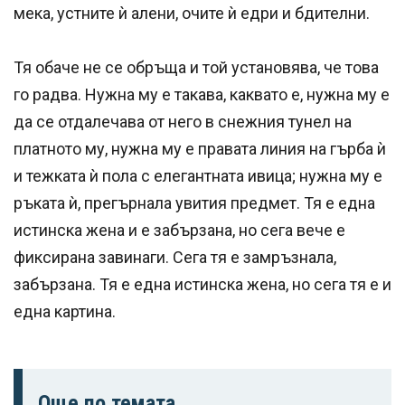
мека, устните ѝ алени, очите ѝ едри и бдителни.
Тя обаче не се обръща и той установява, че това
го радва. Нужна му е такава, каквато е, нужна му е
да се отдалечава от него в снежния тунел на
платното му, нужна му е правата линия на гърба ѝ
и тежката ѝ пола с елегантната ивица; нужна му е
ръката ѝ, прегърнала увития предмет. Тя е една
истинска жена и е забързана, но сега вече е
фиксирана завинаги. Сега тя е замръзнала,
забързана. Тя е една истинска жена, но сега тя е и
една картина.
Още по темата