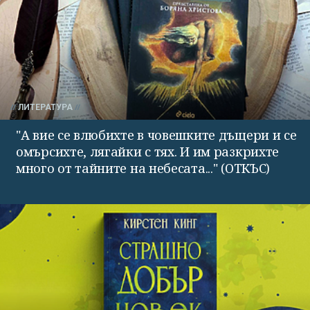
ЛИТЕРАТУРА
"А вие се влюбихте в чо­вешките дъщери и се
омърсихте, лягайки с тях. И им раз­крихте
много от тайните на небесата..." (ОТКЪС)