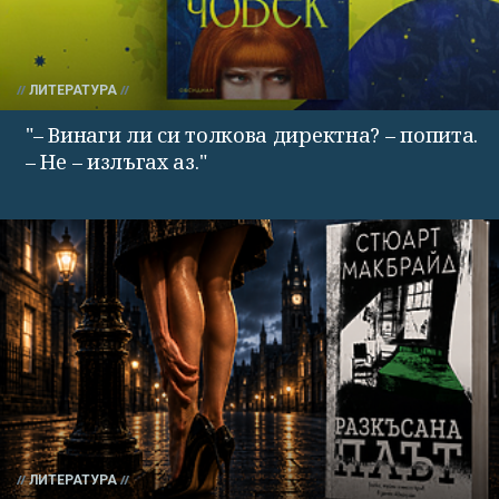
ЛИТЕРАТУРА
"– Винаги ли си толкова директна? – попита.
– Не – излъгах аз."
ЛИТЕРАТУРА