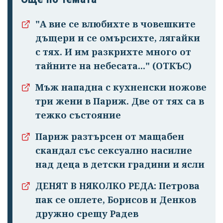
"А вие се влюбихте в чо­вешките
дъщери и се омърсихте, лягайки
с тях. И им раз­крихте много от
тайните на небесата..." (ОТКЪС)
Мъж нападна с кухненски ножове
три жени в Париж. Две от тях са в
тежко състояние
Париж разтърсен от мащабен
скандал със сексуално насилие
над деца в детски градини и ясли
ДЕНЯТ В НЯКОЛКО РЕДА: Петрова
пак се оплете, Борисов и Денков
дружно срещу Радев