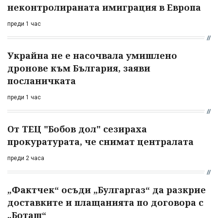
неконтролираната имиграция в Европа
преди 1 час
Украйна не е насочвала умишлено
дронове към България, заяви
посланичката
преди 1 час
От ТЕЦ "Бобов дол" сезираха
прокуратурата, че снимат централата
преди 2 часа
„Фактчек“ осъди „Булгаргаз“ да разкрие
доставките и плащанията по договора с
„Боташ“