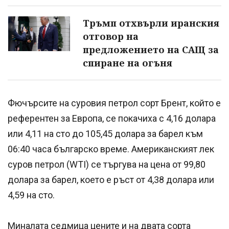
Тръмп отхвърли иранския
отговор на
предложението на САЩ за
спиране на огъня
Фючърсите на суровия петрол сорт Брент, който е
референтен за Европа, се покачиха с 4,16 долара
или 4,11 на сто до 105,45 долара за барел към
06:40 часа българско време. Американският лек
суров петрол (WTI) се търгува на цена от 99,80
долара за барел, което е ръст от 4,38 долара или
4,59 на сто.
Миналата седмица цените и на двата сорта