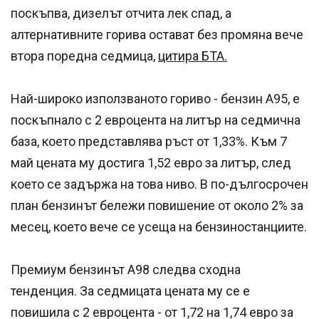
поскъпва, дизелът отчита лек спад, а
алтернативните горива остават без промяна вече
втора поредна седмица,
цитира БТА.
Най-широко използваното гориво - бензин А95, е
поскъпнало с 2 евроцента на литър на седмична
база, което представлява ръст от 1,33%. Към 7
май цената му достига 1,52 евро за литър, след
което се задържа на това ниво. В по-дългосрочен
план бензинът бележи повишение от около 2% за
месец, което вече се усеща на бензиностанциите.
Премиум бензинът А98 следва сходна
тенденция. За седмицата цената му се е
повишила с 2 евроцента - от 1,72 на 1,74 евро за