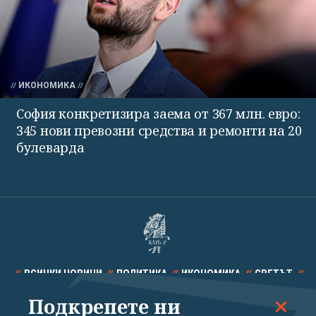
ИКОНОМИКА
София конкретизира заема от 367 млн. евро:
345 нови превозни средства и ремонти на 20
булеварда
ВСИЧКИ НОВИНИ
ПОЛИТИКА
ИКОНОМИКА
СВЕТЪТ
Подкрепете ни
СПОРТ
КУЛТУРА
ТЕХНОЛОГИИ
КАЛЕЙДОСКОП