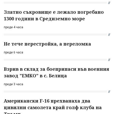
Златно съкровище е лежало погребано
1300 години в Средиземно море
преди 4 часа
Не тече перестройка, а переломка
преди 6 часа
Взрив в склад за боеприпаси във военния
завод "ЕМКО" в с. Белица
преди 3 часа
Американски F-16 прехванаха два
цивилни самолета край голф клуба на
Тръмп