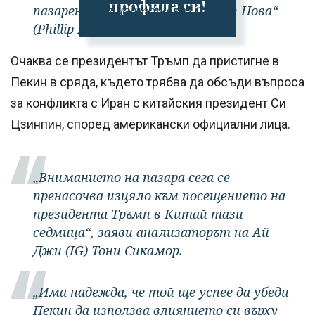
профила си!
пазарен анализатор във „Филип Нова“
(Phillip Nova).
Очаква се президентът Тръмп да пристигне в
Пекин в сряда, където трябва да обсъди въпроса
за конфликта с Иран с китайския президент Си
Цзинпин, според американски официални лица.
„Вниманието на пазара сега се
пренасочва изцяло към посещението на
президента Тръмп в Китай тази
седмица“, заяви анализаторът на Ай
Джи (IG) Тони Сикамор.
„Има надежда, че той ще успее да убеди
Пекин да използва влиянието си върху