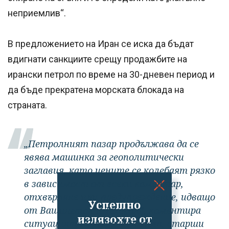
неприемлив“.
В предложението на Иран се иска да бъдат
вдигнати санкциите срещу продажбите на
ирански петрол по време на 30-дневен период и
да бъде прекратена морската блокада на
страната.
„Петролният пазар продължава да се
явява машинка за геополитически
заглавия, като цените се колебаят рязко
в зависимост от всеки коментар,
отхвърляне или предупреждение, идващо
Успешно
от Вашингтон и Техеран“, коментира
излязохте от
ситуацията Приянка Сачдева, старши