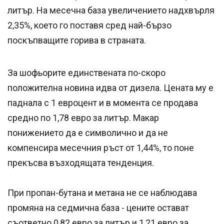
литър. На месечна база увеличението надхвърля
2,35%, което го поставя сред най-бързо
поскъпващите горива в страната.
За шофьорите единствената по-скоро
положителна новина идва от дизела. Цената му е
паднала с 1 евроцент и в момента се продава
средно по 1,78 евро за литър. Макар
понижението да е символично и да не
компенсира месечния ръст от 1,44%, то поне
прекъсва възходящата тенденция.
При пропан-бутана и метана не се наблюдава
промяна на седмична база - цените остават
съответно 0,82 евро за литър и 1,21 евро за