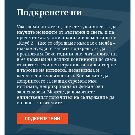
Подкрепете ни
Уважаеми читатели, вие сте тук и днес, за да
научите новините от България и света, и да
прочетете актуални анализи и коментари от
„Клуб Z“. Ние се обръщаме към вас с молба –
имаме нужда от вашата подкрепа, за да
продължим. Вече години вие, читателите ни
в 97 държави на всички континенти по света,
отваряте всеки ден страницата ни в интернет
в търсене на истинска, независима и
качествена журналистика. Вие можете да
допринесете за нашия стремеж към
истината, неприкривана от финансови
зависимости. Можете да помогнете
единственият поръчител на съдържание да
сте вие – читателите.
ПОДКРЕПЕТЕ НИ