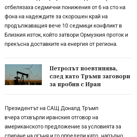
отбелязаха седмични понижения от 6 на сто на
фона на надеждите за скорошен край на
продължаващия вече 10 седмици конфликт в
Близкия изток, който затвори Ормузкия проток и
прекъсна доставките на енергия от региона.
Петролът поевтинява,
след като Тръмп заговори
за пробив с Иран
Президентът на САЩ Доналд Тръмп
вчера отхвърли иранския отговор на
американското предложение за условията за
спиране на огъня и го определи като „напълно