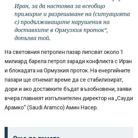
Иран, за да настоява за всеобщо
примирие и разрешаване на (ситуацията
с) продължаващите нарушения на
доставките в Ормузкия проток“,
допълва той.
На световния петролен пазар липсват около 1
милиард барела петрол заради конфликта с Иран
и блокадата на Ормузкия проток. На енергийните
пазари ще отнемат време да се стабилизират,
дори и ако доставките бъдат възобновени, заяви
вчера главният изпълнителен директор на „Сауди
Арамко“ (Saudi Aramco) Амин Насер.