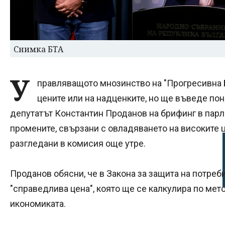
Снимка БТА
У
правляващото мнозинство на "Прогресивна 
цените или на надценките, но ще въведе пон
депутатът Константин Проданов на брифинг в парл
промените, свързани с овладяването на високите 
разгледани в комисия още утре.
Проданов обясни, че в Закона за защита на потре
"справедлива цена", която ще се калкулира по мет
икономиката.