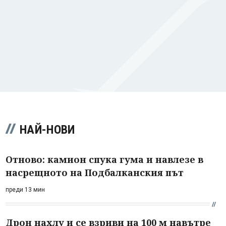
НАЙ-НОВИ
Отново: камион спука гума и навлезе в
насрещното на Подбалканския път
преди 13 мин
Дрон нахлу и се взриви на 100 м навътре