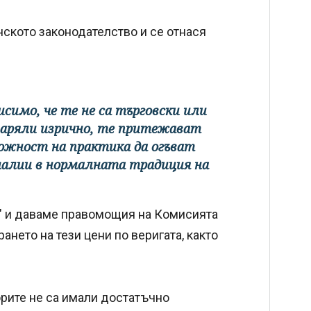
нското законодателство и се отнася
исимо, че те не са търговски или
оваряли изрично, те притежават
можност на практика да огъват
малии в нормалната традиция на
" и даваме правомощия на Комисията
нето на тези цени по веригата, както
орите не са имали достатъчно