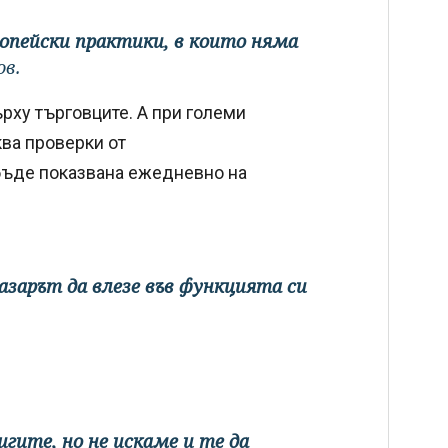
вропейски практики, в които няма
ов.
рху търговците. А при големи
ва проверки от
 бъде показвана ежедневно на
пазарът да влезе във функцията си
игите, но не искаме и те да