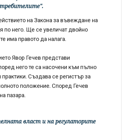
отребителите".
йствието на Закона за въвеждане на
я по него. Ще се увеличат двойно
те има правото да налага.
ието Явор Гечев представи
поред него те са насочени към пълно
 практики. Създава се регистър за
полното положение. Според Гечев
на пазара.
телната власт и на регулаторите