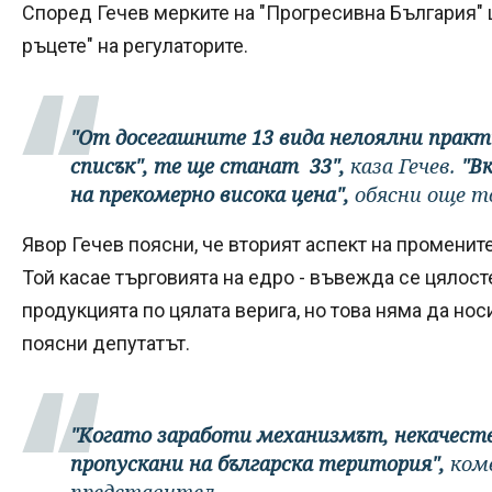
Според Гечев мерките на "Прогресивна България" 
ръцете" на регулаторите.
"От досегашните 13 вида нелоялни практ
списък", те ще станат 33",
каза Гечев.
"Вк
на прекомерно висока цена",
обясни още т
Явор Гечев поясни, че вторият аспект на промените
Той касае търговията на едро - въвежда се цялост
продукцията по цялата верига, но това няма да но
поясни депутатът.
"Когато заработи механизмът, некачест
пропускани на българска територия",
ком
представител.