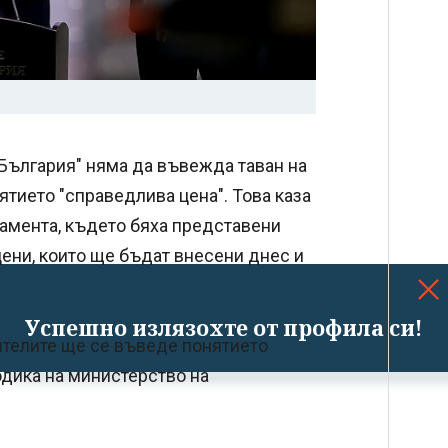
България" няма да въвежда таван на
ятието "справедлива цена". Това каза
амента, където бяха представени
цени, които ще бъдат внесени днес и
Успешно излязохте от профила си!
бителите ще се въведе понятието
одика на министерство на