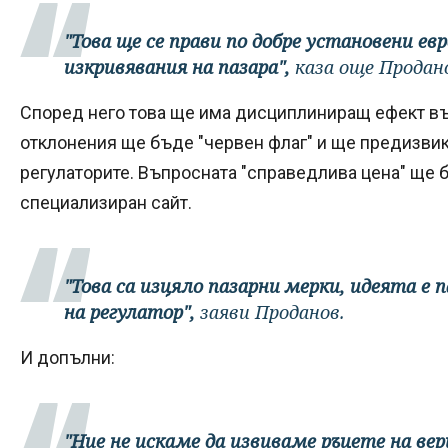
"Това ще се прави по добре установени е
изкривявания на пазара",
каза още Продан
Според него това ще има дисциплиниращ ефект въ
отклонения ще бъде "червен флаг" и ще предизвик
регулаторите. Въпросната "справедлива цена" ще
специализиран сайт.
"Това са изцяло пазарни мерки, идеята е 
на регулатор",
заяви Проданов.
И допълни:
"Ние не искаме да извиваме ръцете на вер