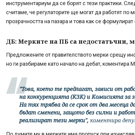
инструментариум да се борят с тези практики. Сл
считаме, че регулаторите ще могат да работят по 
прозрачността на пазара и това как се формулират
ДБ: Мерките на ПБ са недостатъчни, 
Предложените от правителството мерки срещу инф
но ги разбираме като начало на дебат, коментира 
"Това, което те предлагат, зависи от р
на конкуренцията (КЗК) и Комисията за 
На тях трябва да се срок от два месеца 
бъдат сменени, защото без силни и работ
реализират тези мерки",
коментира деп
По думите му в мерките има пропуск при изчисляв