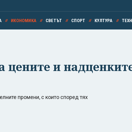
А
ИКОНОМИКА
СВЕТЪТ
СПОРТ
КУЛТУРА
ТЕХ
а цените и надценките
елните промени, с които според тях