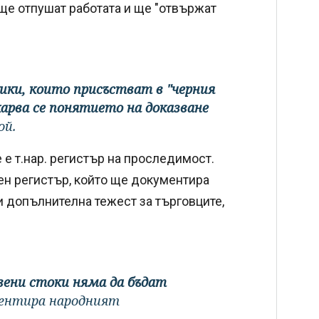
ще отпушат работата и ще "отвържат
ики, които присъстват в "черния
арва се понятието на доказване
ой.
 е т.нар. регистър на проследимост.
ен регистър, който ще документира
си допълнителна тежест за търговците,
вени стоки няма да бъдат
ентира народният