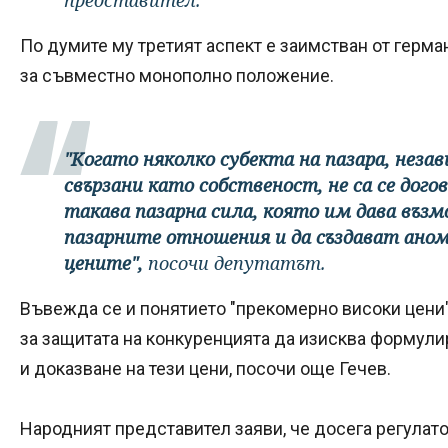
По думите му третият аспект е заимстван от герма
за съвместно монополно положение.
"Когато няколко субекта на пазара, незав
свързани като собственост, не са се дог
такава пазарна сила, която им дава въз
пазарните отношения и да създават ано
цените",
посочи депутатът.
Въвежда се и понятието "прекомерно високи цени
за защитата на конкуренцията да изисква формулира
и доказване на тези цени, посочи още Гечев.
Народният представител заяви, че досега регулат