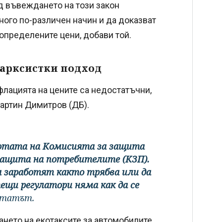
ед въвеждането на този закон
много по-различен начин и да доказват
 определените цени, добави той.
марксистки подход
лацията на цените са недостатъчни,
Мартин Димитров (ДБ).
аботата на Комисията за защита
защита на потребителите (КЗП).
да заработят както трябва или да
ещи регулатори няма как да се
утатът.
ането на екотаксите за автомобилите