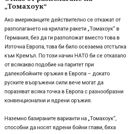
„Томахоук“
Ако американците действително се откажат от
разполагането на крилати ракети „Томахоук“ в
Германия, без да ги разположат вместо това в
Източна Европа, това би било осезаема отстъпка
към Кремъл. По този начин НАТО би се отказало
от всякакво подобие на паритет при
далекобойните оръжия в Европа – докато
руските въоръжени сили вече могат да
поразяват всяка точка в Европа с разнообразни
конвенционални и ядрени оръжия.
Наземно базираните варианти на „Томахоук“,
способни да носят ядрени бойни глави, бяха