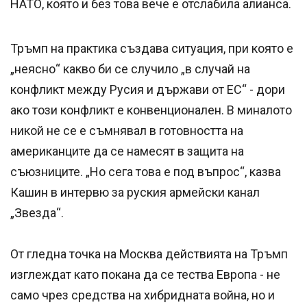
НАТО, която и без това вече е отслабила алианса.
Тръмп на практика създава ситуация, при която е
„неясно“ какво би се случило „в случай на
конфликт между Русия и държави от ЕС“ - дори
ако този конфликт е конвенционален. В миналото
никой не се е съмнявал в готовността на
американците да се намесят в защита на
съюзниците. „Но сега това е под въпрос“, казва
Кашин в интервю за руския армейски канал
„Звезда“.
От гледна точка на Москва действията на Тръмп
изглеждат като покана да се тества Европа - не
само чрез средства на хибридната война, но и