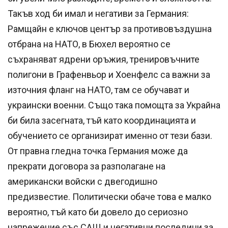
Такъв ход би имал и негативи за Германия:
Рамщайн е ключов център за противовъздушна
отбрана на НАТО, в Бюхел вероятно се
съхраняват ядрени оръжия, тренировъчните
полигони в Графенвьор и Хоенфелс са важни за
източния фланг на НАТО, там се обучават и
украински военни. Също така помощта за Украйна
би била засегната, тъй като координацията и
обучението се организират именно от тези бази.
От правна гледна точка Германия може да
прекрати договора за разполагане на
американски войски с двегодишно
предизвестие. Политически обаче това е малко
вероятно, тъй като би довело до сериозно
напрежение със САЩ и негативни последици за