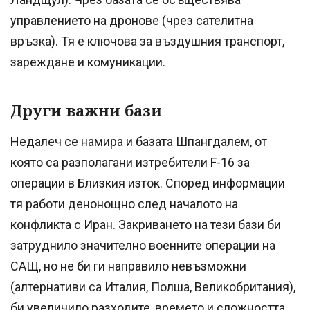
управлението на дронове (чрез сателитна
връзка). Тя е ключова за въздушния транспорт,
зареждане и комуникации.
Други важни бази
Недалеч се намира и базата Шпангдалем, от
която са разполагани изтребители F-16 за
операции в Близкия изток. Според информации
тя работи денонощно след началото на
конфликта с Иран. Закриването на тези бази би
затруднило значително военните операции на
САЩ, но не би ги направило невъзможни
(алтернативи са Италия, Полша, Великобритания),
би увеличило разходите, времето и сложността.