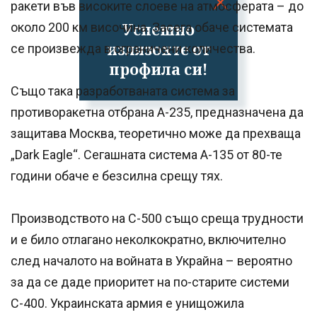
ракети във високите слоеве на атмосферата – до
Успешно
около 200 км височина. Засега обаче системата
излязохте от
се произвежда в ограничени количества.
профила си!
Също така разработваната система за
противоракетна отбрана A-235, предназначена да
защитава Москва, теоретично може да прехваща
„Dark Eagle“. Сегашната система A-135 от 80-те
години обаче е безсилна срещу тях.
Производството на С-500 също среща трудности
и е било отлагано неколкократно, включително
след началото на войната в Украйна – вероятно
за да се даде приоритет на по-старите системи
С-400. Украинската армия е унищожила