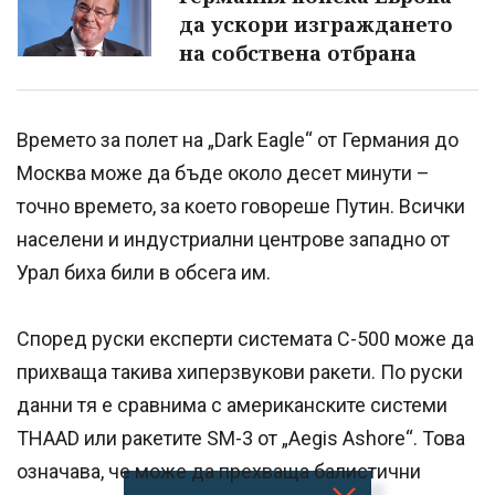
да ускори изграждането
на собствена отбрана
Времето за полет на „Dark Eagle“ от Германия до
Москва може да бъде около десет минути –
точно времето, за което говореше Путин. Всички
населени и индустриални центрове западно от
Урал биха били в обсега им.
Според руски експерти системата С-500 може да
прихваща такива хиперзвукови ракети. По руски
данни тя е сравнима с американските системи
THAAD или ракетите SM-3 от „Aegis Ashore“. Това
означава, че може да прехваща балистични