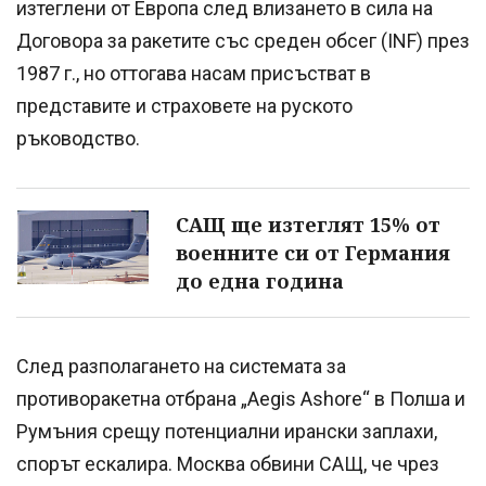
изтеглени от Европа след влизането в сила на
Договора за ракетите със среден обсег (INF) през
1987 г., но оттогава насам присъстват в
представите и страховете на руското
ръководство.
САЩ ще изтеглят 15% от
военните си от Германия
до една година
След разполагането на системата за
противоракетна отбрана „Aegis Ashore“ в Полша и
Румъния срещу потенциални ирански заплахи,
спорът ескалира. Москва обвини САЩ, че чрез