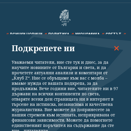
ВСИЧКИ НОВИНИ
ПОЛИТИКА
ИКОНОМИКА
СВЕТЪТ
Подкрепете ни
СПОРТ
КУЛТУРА
ТЕХНОЛОГИИ
КАЛЕЙДОСКОП
МНЕНИЯ
Уважаеми читатели, вие сте тук и днес, за да
научите новините от България и света, и да
прочетете актуални анализи и коментари от
„Клуб Z“. Ние се обръщаме към вас с молба –
имаме нужда от вашата подкрепа, за да
продължим. Вече години вие, читателите ни в 97
Общи условия
Политика за поверителност
държави на всички континенти по света,
отваряте всеки ден страницата ни в интернет в
Реклама
Партньори
Контакти
За Клуб Z
търсене на истинска, независима и качествена
Екип
Подкрепете ни
журналистика. Вие можете да допринесете за
нашия стремеж към истината, неприкривана от
финансови зависимости. Можете да помогнете
единственият поръчител на съдържание да сте
Издател на www.clubz.bg е „Клуб Зебра Медия“ ЕООД, София, ул. "Алеко
вие – читателите.