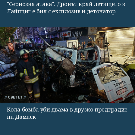
"Сериозна атака". Дронът край летището в
Лайпциг е бил с експлозив и детонатор
СВЕТЪТ
Кола бомба уби двама в друзко предградие
на Дамаск