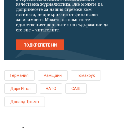
качествена журналистика. Вие можете да
допринесете за нашия стремеж към
истината, неприкривана от финансови
зависимости. Можете да помогнете
единственият поръчител на съдържание да
сте вие – читателите.
ПОДКРЕПЕТЕ НИ
Германия
Рамщайн
Томахоук
Дарк Игъл
НАТО
САЩ
Доналд Тръмп