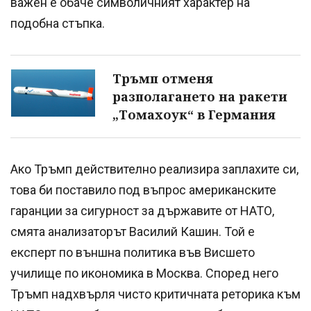
важен е обаче символичният характер на
подобна стъпка.
Тръмп отменя
разполагането на ракети
„Томахоук“ в Германия
Ако Тръмп действително реализира заплахите си,
това би поставило под въпрос американските
гаранции за сигурност за държавите от НАТО,
смята анализаторът Василий Кашин. Той е
експерт по външна политика във Висшето
училище по икономика в Москва. Според него
Тръмп надхвърля чисто критичната реторика към