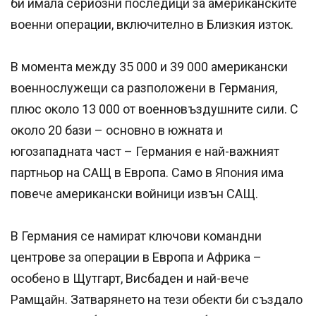
би имала сериозни последици за американските
военни операции, включително в Близкия изток.
В момента между 35 000 и 39 000 американски
военнослужещи са разположени в Германия,
плюс около 13 000 от военновъздушните сили. С
около 20 бази – основно в южната и
югозападната част – Германия е най-важният
партньор на САЩ в Европа. Само в Япония има
повече американски войници извън САЩ.
В Германия се намират ключови командни
центрове за операции в Европа и Африка –
особено в Щутгарт, Висбаден и най-вече
Рамщайн. Затварянето на тези обекти би създало