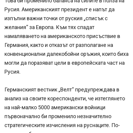
Това би променило баланса на силите в полза на
Русия. Американският президент е напът да
изпълни важни точки от руския „списък с
желания“ за Европа. Към тях спадат
намаляването на американското присъствие в
Германия, както и отказът от разполагане на
конвенционални далекобойни оръжия, които биха
могли да поразяват цели в европейската част на
Русия.
Германският вестник „Велт“ предупреждава в
анализ на своите кореспонденти, че изтеглянето
на най-малко 5000 американски войници
първоначално би променило незначително
стратегическите изчисления на руснаците. По-