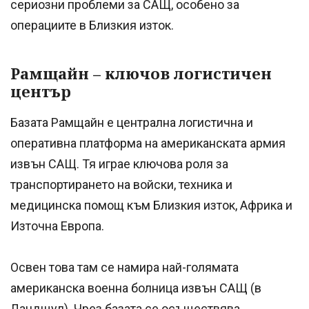
сериозни проблеми за САЩ, особено за
операциите в Близкия изток.
Рамщайн – ключов логистичен
център
Базата Рамщайн е централна логистична и
оперативна платформа на американската армия
извън САЩ. Тя играе ключова роля за
транспортирането на войски, техника и
медицинска помощ към Близкия изток, Африка и
Източна Европа.
Освен това там се намира най-голямата
американска военна болница извън САЩ (в
Ландщул). Чрез базата се осъществява