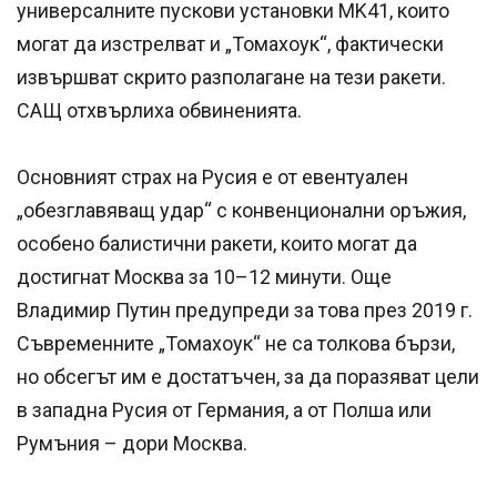
универсалните пускови установки MK41, които
могат да изстрелват и „Томахоук“, фактически
извършват скрито разполагане на тези ракети.
САЩ отхвърлиха обвиненията.
Основният страх на Русия е от евентуален
„обезглавяващ удар“ с конвенционални оръжия,
особено балистични ракети, които могат да
достигнат Москва за 10–12 минути. Още
Владимир Путин предупреди за това през 2019 г.
Съвременните „Томахоук“ не са толкова бързи,
но обсегът им е достатъчен, за да поразяват цели
в западна Русия от Германия, а от Полша или
Румъния – дори Москва.