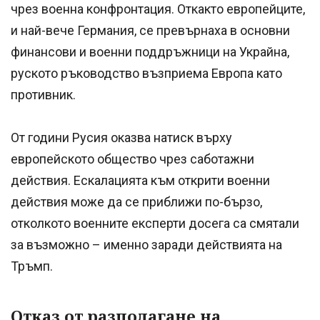
чрез военна конфронтация. Откакто европейците,
и най-вече Германия, се превърнаха в основни
финансови и военни поддръжници на Украйна,
руското ръководство възприема Европа като
противник.
От години Русия оказва натиск върху
европейското общество чрез саботажни
действия. Ескалацията към открити военни
действия може да се приближи по-бързо,
отколкото военните експерти досега са смятали
за възможно – именно заради действията на
Тръмп.
Отказ от разполагане на