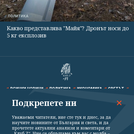
ПОЛИТИКА
Какво представлява "Майя"? Дронът носи до
5 кг експлозив
ВСИЧКИ НОВИНИ
ПОЛИТИКА
ИКОНОМИКА
СВЕТЪТ
Подкрепете ни
СПОРТ
КУЛТУРА
ТЕХНОЛОГИИ
КАЛЕЙДОСКОП
МНЕНИЯ
Уважаеми читатели, вие сте тук и днес, за да
научите новините от България и света, и да
прочетете актуални анализи и коментари от
„Клуб Z“. Ние се обръщаме към вас с молба –