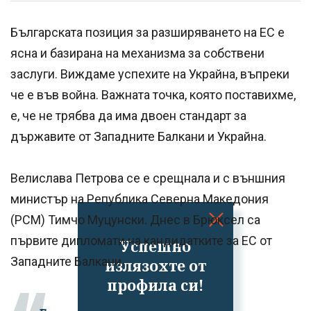
Българската позиция за разширяването на ЕС е
ясна и базирана на механизма за собствени
заслуги. Виждаме успехите на Украйна, въпреки
че е във война. Важната точка, която поставихме,
е, че не трябва да има двоен стандарт за
държавите от Западните Балкани и Украйна.
Велислава Петрова се е срещнала и с външния
министър на Република Северна Македония
(РСМ) Тимчо Муцунски. Днес в Брюксел са
първите дипломати на кандидатките за ЕС от
Успешно
Западните Балкани.
излязохте от
профила си!