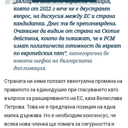
„България има ясно изразена позиция,
която от 2022 г вече не е двустранен
въпрос, на дискусия между ЕС и страна
кандидатка. Днес тя бе препотвърдена.
Очакваме да видим от страна на Скопие
действия, които да покажат, че в РСМ
имат политическа готовност да вървят
по европейския път“
, категорична бе
новата шефка на българската
дипломация.
Страната ни няма ползаот евентуална промяна на
правилото за единодушие при гласуването като
въпроси за разширяването на ЕС, каза Велислава
Петрова. Това не е предпазна позиция на една
малка държава. Но е необходим консенсус, че
всяка нова членка ще помага за сигурността и