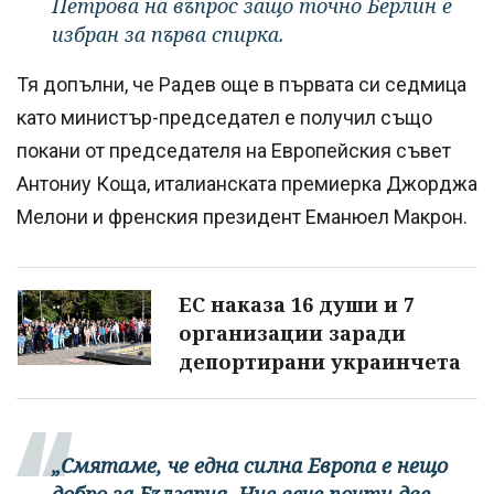
Петрова на въпрос защо точно Берлин е
избран за първа спирка.
Тя допълни, че Радев още в първата си седмица
като министър-председател е получил също
покани от председателя на Европейския съвет
Антониу Коща, италианската премиерка Джорджа
Мелони и френския президент Еманюел Макрон.
ЕС наказа 16 души и 7
организации заради
депортирани украинчета
„Смятаме, че една силна Европа е нещо
добро за България. Ние вече почти две