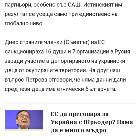
партньори, особено със САЩ. Истинският им
резултат се усеща само при единствено на
глобално ниво.
Днес страните членки (Съветът) на ЕС
санкционираха 16 души и 7 организации в Русия
заради участие в депортирането на украински
деца от окупираните територии. На друг наш
въпрос Петрова отговори, че няма данни дали
сред тези деца има етнически българчета.
ЕС да преговаря за
Украйна с Шрьодер? Няма
да е много мъдро