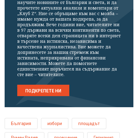
научите новините от България и света, и да
прочетете актуални анализи и коментари от
„Клуб Z“. Ние се обръщаме към вас с молба –
имаме нужда от вашата подкрепа, за да
продължим. Вече години вие, читателите ни
в 97 държави на всички континенти по света,
отваряте всеки ден страницата ни в интернет
в търсене на истинска, независима и
качествена журналистика. Вие можете да
допринесете за нашия стремеж към
истината, неприкривана от финансови
зависимости. Можете да помогнете
единственият поръчител на съдържание да
сте вие – читателите.
ПОДКРЕПЕТЕ НИ
България
избори
площадът
Румен Радев
посещение
Германия