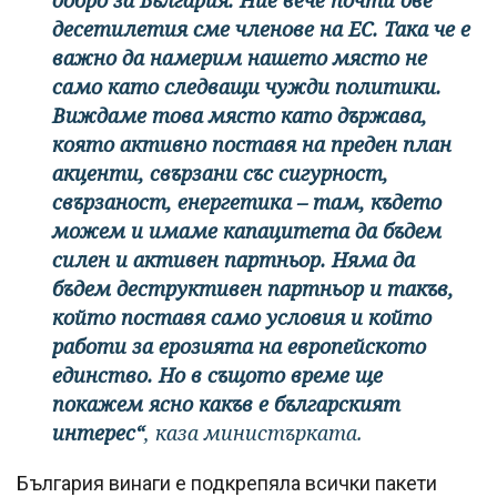
десетилетия сме членове на ЕС. Така че е
важно да намерим нашето място не
само като следващи чужди политики.
Виждаме това място като държава,
която активно поставя на преден план
акценти, свързани със сигурност,
свързаност, енергетика – там, където
можем и имаме капацитета да бъдем
силен и активен партньор. Няма да
бъдем деструктивен партньор и такъв,
който поставя само условия и който
работи за ерозията на европейското
единство. Но в същото време ще
покажем ясно какъв е българският
интерес“
, каза министърката.
България винаги е подкрепяла всички пакети