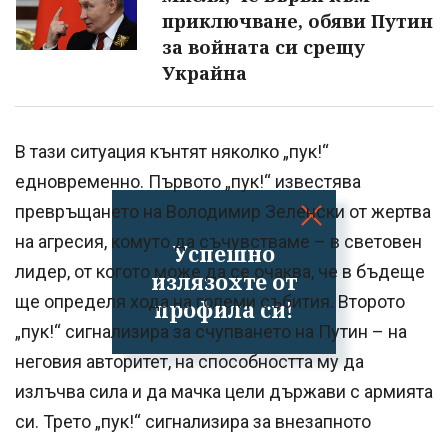
приключване, обяви Путин
за войната си срещу
Украйна
В тази ситуация кънтят няколко „пук!“
едновременно. Първото „пук!“ известява
превръщането на Володимир Зеленски от жертва
на агресия, комуто да съчувстваме – в световен
Успешно
лидер, от когото може да се очаква, че в бъдеще
излязохте от
ще определя хода на големи събития. Второто
профила си!
„пук!“ сигнализира за счупването на Путин – на
неговия авторитет, на способността му да
излъчва сила и да мачка цели държави с армията
си. Трето „пук!“ сигнализира за внезапното