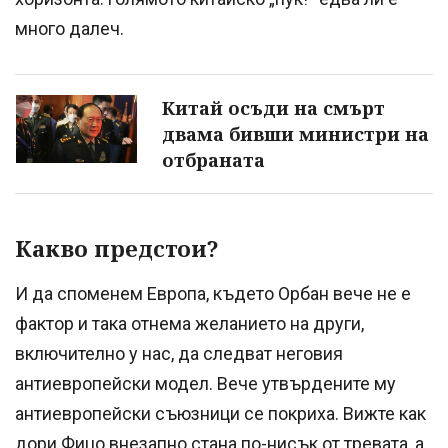
много далеч.
Китай осъди на смърт
двама бивши министри на
отбраната
Какво предстои?
И да споменем Европа, където Орбан вече не е
фактор и така отнема желанието на други,
включително у нас, да следват неговия
антиевропейски модел. Вече утвърдените му
антиевропейски съюзници се покриха. Вижте как
дори Фицо внезапно стана по-нисък от тревата, а