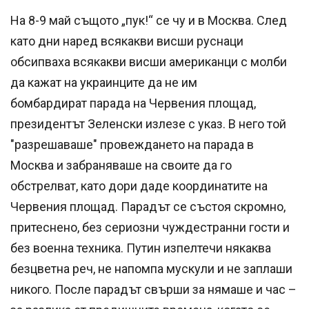
На 8-9 май същото „пук!“ се чу и в Москва. След
като дни наред всякакви висши руснаци
обсипваха всякакви висши американци с молби
да кажат на украинците да не им
бомбардират парада на Червения площад,
президентът Зеленски излезе с указ. В него той
"разрешаваше" провеждането на парада в
Москва и забраняваше на своите да го
обстрелват, като дори даде координатите на
Червения площад. Парадът се състоя скромно,
притеснено, без сериозни чуждестранни гости и
без военна техника. Путин изпелтечи някаква
безцветна реч, не напомпа мускули и не заплаши
никого. После парадът свърши за нямаше и час –