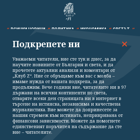
ВСИЧКИ НОВИНИ
ПОЛИТИКА
ИКОНОМИКА
СВЕТЪТ
Подкрепете ни
СПОРТ
КУЛТУРА
ТЕХНОЛОГИИ
КАЛЕЙДОСКОП
МНЕНИЯ
Уважаеми читатели, вие сте тук и днес, за да
научите новините от България и света, и да
прочетете актуални анализи и коментари от
„Клуб Z“. Ние се обръщаме към вас с молба –
имаме нужда от вашата подкрепа, за да
продължим. Вече години вие, читателите ни в 97
Общи условия
Политика за поверителност
държави на всички континенти по света,
отваряте всеки ден страницата ни в интернет в
Реклама
Партньори
Контакти
За Клуб Z
търсене на истинска, независима и качествена
Екип
Подкрепете ни
журналистика. Вие можете да допринесете за
нашия стремеж към истината, неприкривана от
финансови зависимости. Можете да помогнете
единственият поръчител на съдържание да сте
Издател на www.clubz.bg е „Клуб Зебра Медия“ ЕООД, София, ул. "Алеко
вие – читателите.
Константинов" 3. Всички права запазени 2026 „Клуб Зебра Медия“
ЕООД.