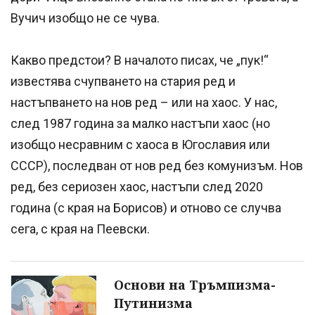
Вучич изобщо не се чува.
Какво предстои? В началото писах, че „пук!“
известява счупването на стария ред и
настъпването на нов ред – или на хаос. У нас,
след 1987 година за малко настъпи хаос (но
изобщо несравним с хаоса в Югославия или
СССР), последван от нов ред без комунизъм. Нов
ред, без сериозен хаос, настъпи след 2020
година (с края на Борисов) и отново се случва
сега, с края на Пеевски.
Основи на Тръмпизма-
Путинизма