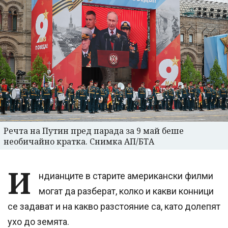
Речта на Путин пред парада за 9 май беше
необичайно кратка. Снимка АП/БТА
И
ндианците в старите американски филми
могат да разберат, колко и какви конници
се задават и на какво разстояние са, като долепят
ухо до земята.