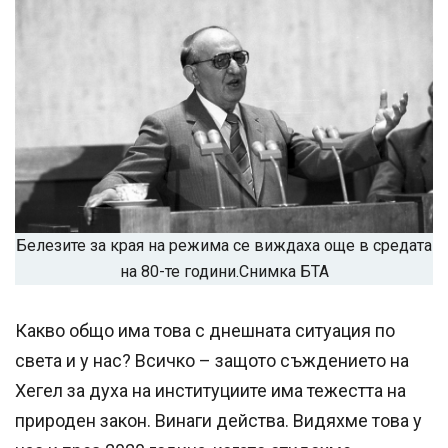
Белезите за края на режима се виждаха още в средата
на 80-те години.
Снимка БТА
Какво общо има това с днешната ситуация по
света и у нас? Всичко – защото съждението на
Хегел за духа на институциите има тежестта на
природен закон. Винаги действа. Видяхме това у