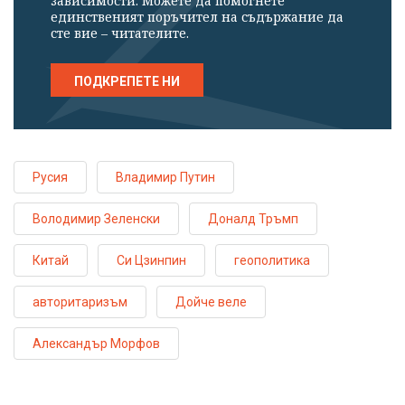
зависимости. Можете да помогнете
единственият поръчител на съдържание да
сте вие – читателите.
ПОДКРЕПЕТЕ НИ
Русия
Владимир Путин
Володимир Зеленски
Доналд Тръмп
Китай
Си Цзинпин
геополитика
авторитаризъм
Дойче веле
Александър Морфов