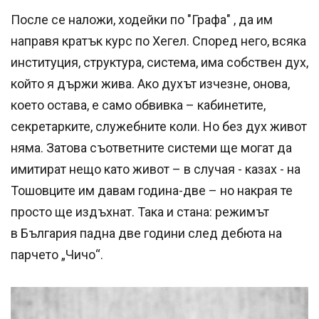
После се наложи, ходейки по "Графа" , да им
направя кратък курс по Хегел. Според него, всяка
институция, структура, система, има собствен дух,
който я държи жива. Ако духът изчезне, онова,
което остава, е само обвивка – кабинетите,
секретарките, служебните коли. Но без дух живот
няма. Затова съответните системи ще могат да
имитират нещо като живот – в случая - казах - на
Тошовците им давам година-две – но накрая те
просто ще издъхнат. Така и стана: режимът
в България падна две години след дебюта на
парчето „Чичо“.