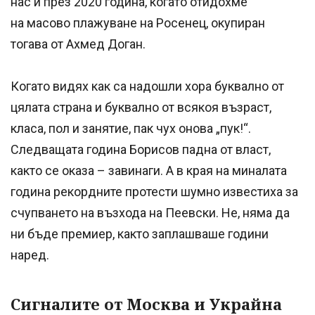
нас и през 2020 година, когато отидохме
на масово плажуване на Росенец, окупиран
тогава от Ахмед Доган.
Когато видях как са надошли хора буквално от
цялата страна и буквално от всякоя възраст,
класа, пол и занятие, пак чух онова „пук!“.
Следващата година Борисов падна от власт,
както се оказа – завинаги. А в края на миналата
година рекордните протести шумно известиха за
счупването на възхода на Пеевски. Не, няма да
ни бъде премиер, както заплашваше години
наред.
Сигналите от Москва и Украйна