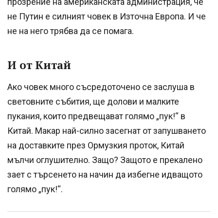
прозрение на американската администрация, че
не Путин е силният човек в Източна Европа. И че
не на него трябва да се помага.
И от Китай
Ако човек много съсредоточено се заслуша в
световните събития, ще долови и малките
пукания, които предвещават голямо „пук!“ в
Китай. Макар най-силно засегнат от запушването
на доставките през Ормузкия проток, Китай
мълчи оглушително. Защо? Защото е прекалено
зает с търсенето на начин да избегне идващото
голямо „пук!“.