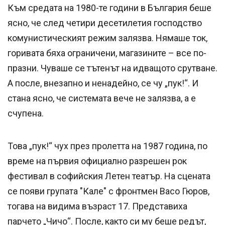
Към средата на 1980-те години в България беше
ясно, че след четири десетилетия господство
комунистическият режим залязва. Нямаше ток,
горивата бяха ограничени, магазините – все по-
празни. Чуваше се тътенът на идващото срутване.
А после, внезапно и ненадейно, се чу „пук!“. И
стана ясно, че системата вече не залязва, а е
счупена.
Това „пук!“ чух през пролетта на 1987 година, по
време на първия официално разрешен рок
фестивал в софийския Летен театър. На сцената
се появи групата "Кале" с фронтмен Васо Гюров,
тогава на видима възраст 17. Представиха
парчето „Чичо“. После, както си му беше редът,