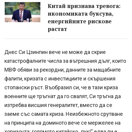
Китай признава тревога:
икономиката буксува,
енергийните рискове
растат
Днес Си Цзинпин вече не може да скрие
катастрофалните числа за вътрешния дълг, които
МВФ обяви за рекордни, данните за мащабните
фалити, кризата с инвестициите и скършения
стопански ръст. Въобразил си, че в тази криза
военните ще тръгнат да го свалят, Си тръгна да
изтребва висшия генералитет, вместо да се
заеме със самата криза. Неизбежното срутване
на принципа на доминото вече се мержелее на
хоризонта: голямото китайско „пук!“ едва ли е