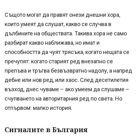
Същото могат да правят онези днешни хора,
които умеят да слушат, какво се случва в
дълбините на обществата. Такива хора не само
разбират какво наближава, но имат и
способността да чуят трясъка, когато нещата се
пречупят: когато старият ред внезапно се
препъва и тръгва безвъзвратно надолу, а напред
дебне или нов ред, или хаос. След десетилетия
възход, днес чуваме – ако умеем да слушаме –
счупването на авторитарния ред по света. Но
отпървом: малко история.
Сигналите в България