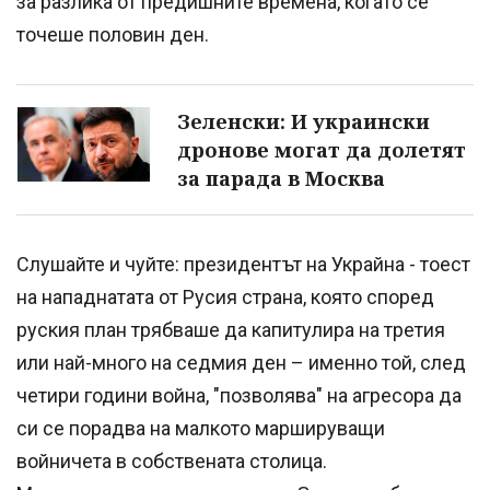
за разлика от предишните времена, когато се
точеше половин ден.
Зеленски: И украински
дронове могат да долетят
за парада в Москва
Слушайте и чуйте: президентът на Украйна - тоест
на нападнатата от Русия страна, която според
руския план трябваше да капитулира на третия
или най-много на седмия ден – именно той, след
четири години война, "позволява" на агресора да
си се порадва на малкото маршируващи
войничета в собствената столица.