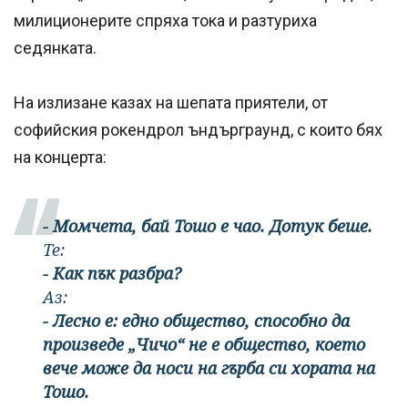
милиционерите спряха тока и разтуриха
седянката.
На излизане казах на шепата приятели, от
софийския рокендрол ъндърграунд, с които бях
на концерта:
- Момчета, бай Тошо е чао. Дотук беше.
Те:
- Как пък разбра?
Аз:
- Лесно е: едно общество, способно да
произведе „Чичо“ не е общество, което
вече може да носи на гърба си хората на
Тошо.