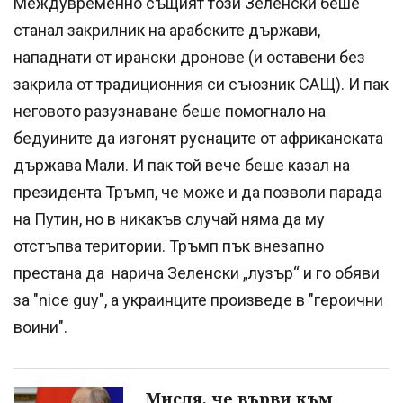
Междувременно същият този Зеленски беше
станал закрилник на арабските държави,
нападнати от ирански дронове (и оставени без
закрила от традиционния си съюзник САЩ). И пак
неговото разузнаване беше помогнало на
бедуините да изгонят руснаците от африканската
държава Мали. И пак той вече беше казал на
президента Тръмп, че може и да позволи парада
на Путин, но в никакъв случай няма да му
отстъпва територии. Тръмп пък внезапно
престана да нарича Зеленски „лузър“ и го обяви
за "nice guy", а украинците произведе в "героични
воини".
Мисля, че върви към