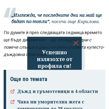
„Изглежда, че последните дни на май ще
бъдат по-топли“
, посочи още Кирилова.
По думите ѝ през следващата седмица времето
ще бъде динамично –
ще се редуват дни с
повече слънце и дни с по-силно развита купесто-
Успешно
дъждовна
облачност
излязохте от
профила си!
Още по темата
Дъжд и гръмотевици в 4 области
Чака ни уморителна жега с
температури до 38 градуса