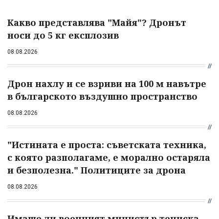
Какво представлява "Майя"? Дронът
носи до 5 кг експлозив
08.08.2026
Дрон нахлу и се взриви на 100 м навътре
в българското въздушно пространство
08.08.2026
"Истината е проста: съветската техника,
с която разполагаме, е морално остаряла
и безполезна." Политиците за дрона
08.08.2026
Имаше ли военният министър тениска