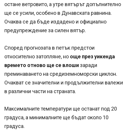
остане ветровито, а утре вятърът допълнително
ще се усили, особено в Дунавската равнина.
Очаква се да бъде издадено и официално
предупреждение за силен вятър.
Според прогнозата в петък предстои
относително затопляне, но
още през уикенда
времето отново ще се влоши
заради
преминаването на средиземноморски циклон.
Очакват се значителни и продължителни валежи
в различни части на страната.
Максималните температури ще останат под 20
градуса, а минималните ще бъдат около 10
градуса.