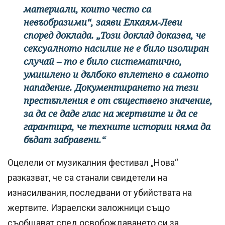
материали, които често са
невъобразими“, заяви Елкаям-Леви
според доклада. „Този доклад доказва, че
сексуалното насилие не е било изолиран
случай – то е било систематично,
умишлено и дълбоко вплетено в самото
нападение. Документирането на тези
престъпления е от съществено значение,
за да се даде глас на жертвите и да се
гарантира, че техните истории няма да
бъдат забравени.“
Оцелели от музикалния фестивал „Нова“
разказват, че са станали свидетели на
изнасилвания, последвани от убийствата на
жертвите. Израелски заложници също
съобщават след освобождаването си за