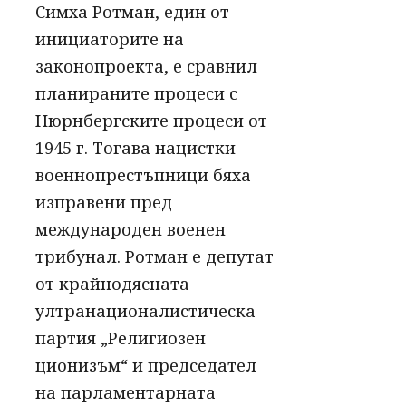
Симха Ротман, един от
инициаторите на
законопроекта, е сравнил
планираните процеси с
Нюрнбергските процеси от
1945 г. Тогава нацистки
военнопрестъпници бяха
изправени пред
международен военен
трибунал. Ротман е депутат
от крайнодясната
ултранационалистическа
партия „Религиозен
ционизъм“ и председател
на парламентарната