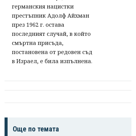
германския нацистки
престъпник Адолф Айхман
през 1962 г. остава
последният случай, в който
смъртна присъда,
постановена от редовен съд
в Израел, е била изпълнена.
Още по темата