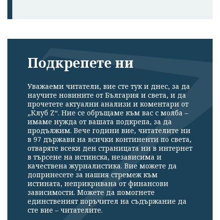
Подкрепете ни
Уважаеми читатели, вие сте тук и днес, за да
научите новините от България и света, и да
прочетете актуални анализи и коментари от
„Клуб Z“. Ние се обръщаме към вас с молба –
имаме нужда от вашата подкрепа, за да
продължим. Вече години вие, читателите ни
в 97 държави на всички континенти по света,
отваряте всеки ден страницата ни в интернет
в търсене на истинска, независима и
качествена журналистика. Вие можете да
допринесете за нашия стремеж към
истината, неприкривана от финансови
зависимости. Можете да помогнете
единственият поръчител на съдържание да
сте вие – читателите.