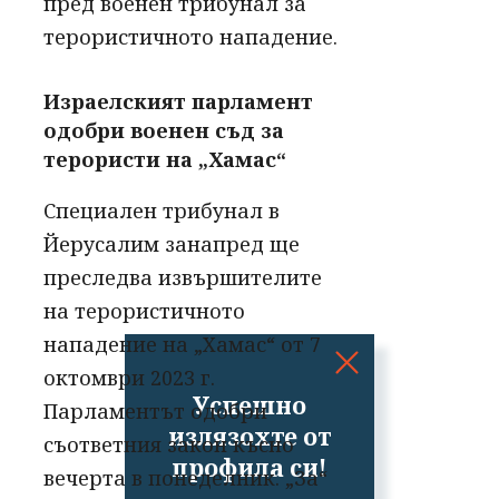
пред военен трибунал за
терористичното нападение.
Израелският парламент
одобри военен съд за
терористи на „Хамас“
Специален трибунал в
Йерусалим занапред ще
преследва извършителите
на терористичното
нападение на „Хамас“ от 7
октомври 2023 г.
Успешно
Парламентът одобри
излязохте от
съответния закон късно
профила си!
вечерта в понеделник. „За“