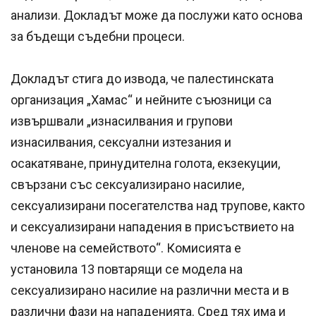
анализи. Докладът може да послужи като основа
за бъдещи съдебни процеси.
Докладът стига до извода, че палестинската
организация „Хамас“ и нейните съюзници са
извършвали „изнасилвания и групови
изнасилвания, сексуални изтезания и
осакатяване, принудителна голота, екзекуции,
свързани със сексуализирано насилие,
сексуализирани посегателства над трупове, както
и сексуализирани нападения в присъствието на
членове на семейството“. Комисията е
установила 13 повтарящи се модела на
сексуализирано насилие на различни места и в
различни фази на нападенията. Сред тях има и