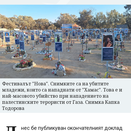
Фестивалът "Нова". Снимките са на убитите
младежи, които са нападнати от "Хамас". Това е и
най-масовото убийство при нападението на
палестинските терористи от Газа. Снимка Капка
Тодорова
нес бе публикуван окончателният доклад