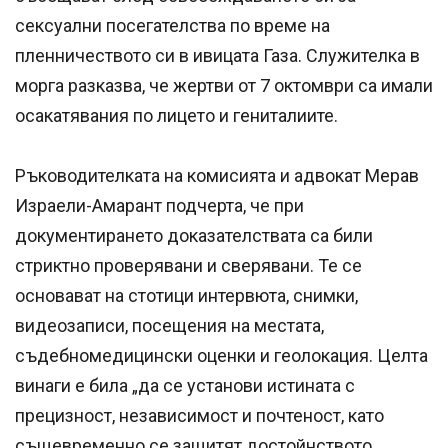
сексуални посегателства по време на
пленничеството си в ивицата Газа. Служителка в
морга разказва, че жертви от 7 октомври са имали
осакатявания по лицето и гениталиите.
Ръководителката на комисията и адвокат Мерав
Израели-Амарант подчерта, че при
документирането доказателствата са били
стриктно проверявани и сверявани. Те се
основават на стотици интервюта, снимки,
видеозаписи, посещения на местата,
съдебномедицински оценки и геолокация. Целта
винаги е била „да се установи истината с
прецизност, независимост и почтеност, като
същевременно се защитят достойнството,