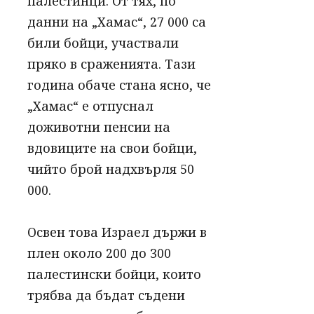
палестинци. От тях, по
данни на „Хамас“, 27 000 са
били бойци, участвали
пряко в сраженията. Тази
година обаче стана ясно, че
„Хамас“ е отпуснал
доживотни пенсии на
вдовиците на свои бойци,
чийто брой надхвърля 50
000.
Освен това Израел държи в
плен около 200 до 300
палестински бойци, които
трябва да бъдат съдени