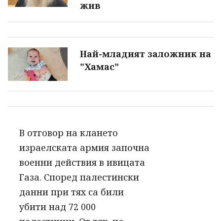
жив
Най-младият заложник на
"Хамас
"
В отговор на клането
израелската армия започна
военни действия в ивицата
Газа. Според палестински
данни при тях са били
убити над 72 000