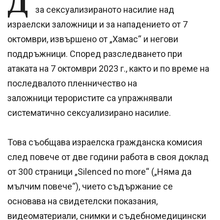
Д
за сексуализираното насилие над
израелски заложници и за нападението от 7
октомври, извършено от „Хамас“ и негови
поддръжници. Според разследването при
атаката на 7 октомври 2023 г., както и по време на
последвалото пленничество на
заложници терористите са упражнявали
систематично сексуализирано насилие.
Това съобщава израелска гражданска комисия
след повече от две години работа в своя доклад
от 300 страници „Silenced no more“ („Няма да
мълчим повече“), чието съдържание се
основава на свидетелски показания,
видеоматериали, снимки и съдебномедицински