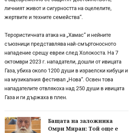
личният живот и сигурността на оцелелите,
жертвите и техните семейства“.
Терористичната атака на „Хамас“ и нейните
съюзници представлява най-смъртоносното
нападение срещу евреи след Холокоста. На 7
октомври 2023 г. нападатели, дошли от ивицата
Газа, убиха около 1200 души в израелски кибуци и
на музикалния фестивал „Нова“. Освен това
нападателите отвлякоха над 250 души в ивицата
Газа и ги държаха в плен.
Бащата на заложника
Омри Миран: Той още е