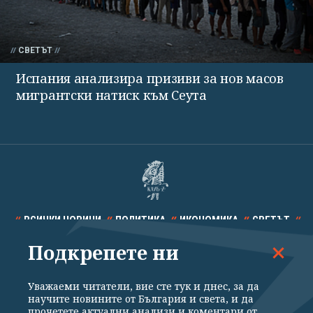
СВЕТЪТ
Испания анализира призиви за нов масов
мигрантски натиск към Сеута
ВСИЧКИ НОВИНИ
ПОЛИТИКА
ИКОНОМИКА
СВЕТЪТ
Подкрепете ни
СПОРТ
КУЛТУРА
ТЕХНОЛОГИИ
КАЛЕЙДОСКОП
МНЕНИЯ
Уважаеми читатели, вие сте тук и днес, за да
научите новините от България и света, и да
прочетете актуални анализи и коментари от