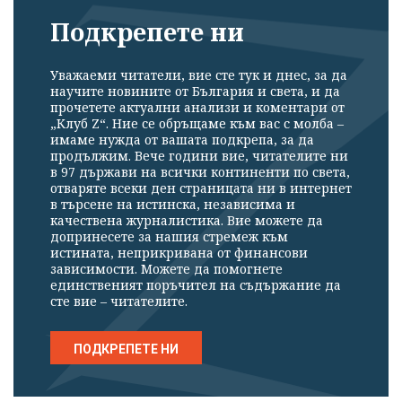
Подкрепете ни
Уважаеми читатели, вие сте тук и днес, за да
научите новините от България и света, и да
прочетете актуални анализи и коментари от
„Клуб Z“. Ние се обръщаме към вас с молба –
имаме нужда от вашата подкрепа, за да
продължим. Вече години вие, читателите ни
в 97 държави на всички континенти по света,
отваряте всеки ден страницата ни в интернет
в търсене на истинска, независима и
качествена журналистика. Вие можете да
допринесете за нашия стремеж към
истината, неприкривана от финансови
зависимости. Можете да помогнете
единственият поръчител на съдържание да
сте вие – читателите.
ПОДКРЕПЕТЕ НИ