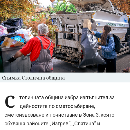
Снимка Столична община
С
толичната община избра изпълнител за
дейностите по сметосъбиране,
сметоизвозване и почистване в Зона 3, която
обхваща районите „Изгрев“, „Слатина“ и