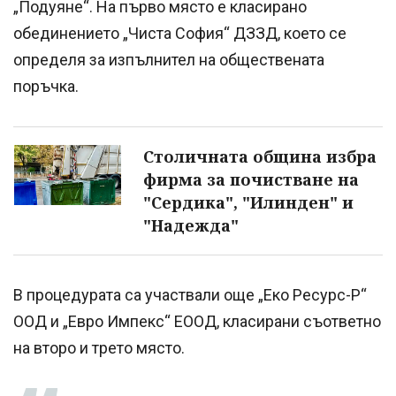
„Подуяне“. На първо място е класирано
обединението „Чиста София“ ДЗЗД, което се
определя за изпълнител на обществената
поръчка.
Столичната община избра
фирма за почистване на
"Сердика", "Илинден" и
"Надежда"
В процедурата са участвали още „Еко Ресурс-Р“
ООД и „Евро Импекс“ ЕООД, класирани съответно
на второ и трето място.