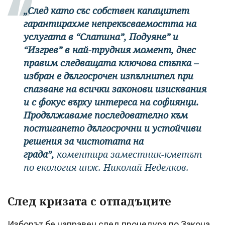
„След като със собствен капацитет
гарантирахме непрекъсваемостта на
услугата в “Слатина”, Подуяне” и
“Изгрев” в най-трудния момент, днес
правим следващата ключова стъпка –
избран е дългосрочен изпълнител при
спазване на всички законови изисквания
и с фокус върху интереса на софиянци.
Продължаваме последователно към
постигането дългосрочни и устойчиви
решения за чистотата на
града”,
коментира заместник-кметът
по екология инж. Николай Неделков.
След кризата с отпадъците
Изборът бе направен след процедура по Закона