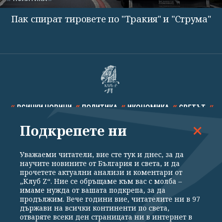
Пак спират тировете по "Тракия" и "Струма"
ВСИЧКИ НОВИНИ
ПОЛИТИКА
ИКОНОМИКА
СВЕТЪТ
Подкрепете ни
СПОРТ
КУЛТУРА
ТЕХНОЛОГИИ
КАЛЕЙДОСКОП
МНЕНИЯ
Уважаеми читатели, вие сте тук и днес, за да
научите новините от България и света, и да
прочетете актуални анализи и коментари от
„Клуб Z“. Ние се обръщаме към вас с молба –
имаме нужда от вашата подкрепа, за да
продължим. Вече години вие, читателите ни в 97
Общи условия
Политика за поверителност
държави на всички континенти по света,
отваряте всеки ден страницата ни в интернет в
Реклама
Партньори
Контакти
За Клуб Z