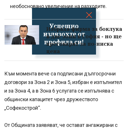
необосновано увеличение на разходите.
Успешно
Избраха фирма за боклука
излязохте от
в две зони в София - но ще
профила си!
преговарят за по-ниска
цена
Към момента вече са подписани дългосрочни
договори за Зона 2 и Зона 5, избран е изпълнител
и за Зона 4, а в Зона 6 услугата се изпълнява с
общински капацитет чрез дружеството
„Софекострой“.
От Общината заявяват, че остават ангажирани с