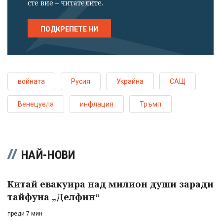
сте вие – читателите.
ПОДКРЕПЕТЕ НИ
войната
Русия
Украйна
САЩ
Венецуела
инфлация
Тръмп
НАЙ-НОВИ
Китай евакуира над милион души заради
тайфуна „Делфин“
преди 7 мин