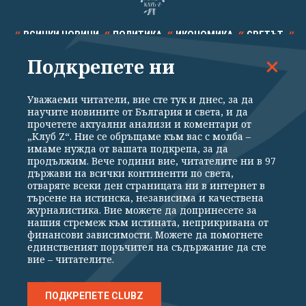
ВСИЧКИ НОВИНИ
ПОЛИТИКА
ИКОНОМИКА
СВЕТЪТ
Подкрепете ни
СПОРТ
КУЛТУРА
ТЕХНОЛОГИИ
КАЛЕЙДОСКОП
МНЕНИЯ
Уважаеми читатели, вие сте тук и днес, за да
научите новините от България и света, и да
прочетете актуални анализи и коментари от
„Клуб Z“. Ние се обръщаме към вас с молба –
имаме нужда от вашата подкрепа, за да
продължим. Вече години вие, читателите ни в 97
Общи условия
Политика за поверителност
държави на всички континенти по света,
отваряте всеки ден страницата ни в интернет в
Реклама
Партньори
Контакти
За Клуб Z
търсене на истинска, независима и качествена
Екип
Подкрепете ни
журналистика. Вие можете да допринесете за
нашия стремеж към истината, неприкривана от
финансови зависимости. Можете да помогнете
единственият поръчител на съдържание да сте
Издател на www.clubz.bg е „Клуб Зебра Медия“ ЕООД, София, ул. "Алеко
вие – читателите.
Константинов" 3. Всички права запазени 2026 „Клуб Зебра Медия“
ЕООД.
Препечатването на материали, снимки и видео от www.clubz.bg без
разрешение ще бъде преследвано по съдебен път, съгласно
ПОДКРЕПЕТЕ CLUBZ
ОБЩИТЕ УСЛОВИЯ