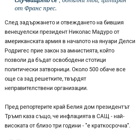
случващото се"
, допълни той, цитиран
от Франс прес.
След задържането и отвеждането на бившия
венецуелски президент Николас Мадуро от
американската армия в началото на януари Делси
Родригес прие закон за амнистията, който
позволи да бъдат освободени стотици
политически затворници. Около 500 обаче все
още са зад решетките, твърдят
неправителствени организации.
Пред репортерите край Белия дом президентът
Тръмп каза също, че инфлацията в САЩ - най-
високата от близо три години - "е краткосрочна".