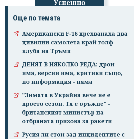
Успешно
излязохте от
Още по темата
профила си!
Американски F-16 прехванаха два
цивилни самолета край голф
клуба на Тръмп
ДЕНЯТ В НЯКОЛКО РЕДА: дрон
има, версии има, критики също,
но информация - няма
"Зимата в Украйна вече не е
просто сезон. Тя е оръжие" -
британският министър на
отбраната призова за ракети
Русия ли стои зад инцидентите с