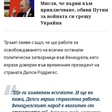
Мисля, че върви към
приключване, обяви Путин
за войната си срещу
Украйна
Тръмп заяви също, че ще работи за
освобождаването на всички останали
политически затворници във Венецуела, като
изрази доверие във временния президент на
страната Делси Родригес.
"Ще ги измъкнем всичките. И ще ви
кажа, Делси върши страхотна работа.
Венецуелският народ е възхитен от