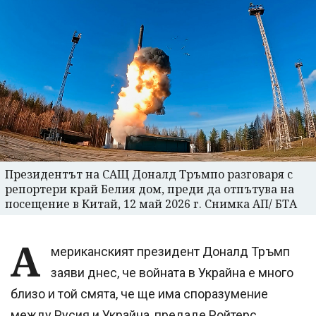
Президентът на САЩ Доналд Тръмпо разговаря с
репортери край Белия дом, преди да отпътува на
посещение в Китай, 12 май 2026 г. Снимка АП/ БТА
А
мериканският президент Доналд Тръмп
заяви днес, че войната в Украйна е много
близо и той смята, че ще има споразумение
между Русия и Украйна, предаде Ройтерс,