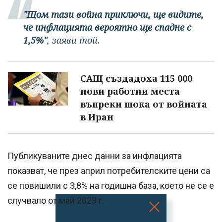
"Щом тази война приключи, ще видите,
че инфлацията вероятно ще спадне с
1,5%"
, заяви той.
САЩ създадоха 115 000
нови работни места
въпреки шока от войната
в Иран
Публикуваните днес данни за инфлацията
показват, че през април потребителските цени са
се повишили с 3,8% на годишна база, което не се е
случвало от май 2023 г.