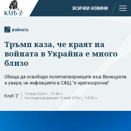
ВСИЧКИ НОВИНИ
ВОЙНАТА
Тръмп каза, че краят на
войната в Украйна е много
близо
Обеща да освободи политзатворниците във Венецуела
и увери, че инфлацията в САЩ "е краткосрочна"
13 май 2026 г., 10:43 ч.
Клуб 'Z'
последна редакция 13 май 2026 г., 14:00 ч.