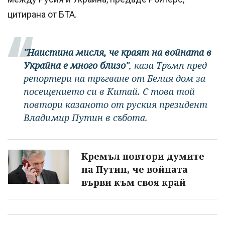
цитирана от БТА.
"Наистина мисля, че краят на войната в
Украйна е много близо"
, каза Тръмп пред
репортери на тръгване от Белия дом за
посещението си в Китай. С това той
повтори казаното от руския президент
Владимир Путин в събота.
Кремъл повтори думите
на Путин, че войната
върви към своя край