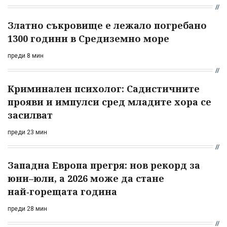
Златно съкровище е лежало погребано
1300 години в Средиземно море
преди 8 мин
Криминален психолог: Садистичните
прояви и импулси сред младите хора се
засилват
преди 23 мин
Западна Европа прегря: нов рекорд за
юни–юли, а 2026 може да стане
най‑горещата година
преди 28 мин