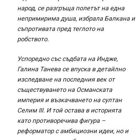
народ, се разгръща полетът на една
непримирима душа, избрала Балкана и
съпротивата пред теглото на
робството.
Успоредно със съдбата на Индже,
Галина Танева се впуска в детайлно
изследване на последния век от
съществуването на Османската
империя и възкачването на султан
Селим III. И той остава в историята
като противоречива фигура –
реформатор с амбициозни идеи, но и