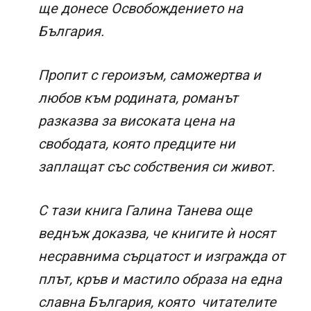
ще донесе Освобождението на
България.
Пропит с героизъм, саможертва и
любов към родината, романът
разказва за високата цена на
свободата, която предците ни
заплащат със собствения си живот.
С тази книга Галина Танева още
веднъж доказва, че книгите ѝ носят
несравнима сърцатост и изгражда от
плът, кръв и мастило образа на една
славна България, която читателите