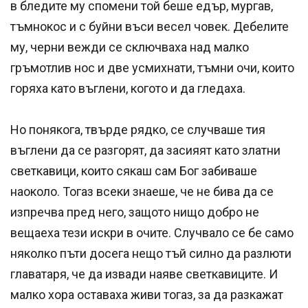
в бледите му спомени той беше едър, мургав,
тъмнокос и с буйни въси весел човек. Дебелите
му, черни вежди се сключваха над малко
гръмотлив нос и две усмихнати, тъмни очи, които
горяха като въглени, когото и да гледаха.
Но понякога, твърде рядко, се случваше тия
въглени да се разгорят, да засияят като златни
светкавици, които сякаш сам Бог забиваше
наоколо. Тогаз всеки знаеше, че не бива да се
изпречва пред него, защото нищо добро не
вещаеха тези искри в очите. Случвало се бе само
няколко пъти досега нещо тъй силно да разлюти
главатаря, че да извади наяве светкавиците. И
малко хора оставаха живи тогаз, за да разкажат