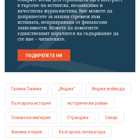
в търсене на истинска, независима и
качествена журналистика. Вие можете да
допринесете за нашия стремеж към
истината, неприкривана от финансови
зависимости. Можете да помогнете
единственият поръчител на съдържание да
сте вие – читателите.
ПОДКРЕПЕТЕ НИ
Галина Танева
„Индже“
Индже войвода
българска история
исторически роман
Османска империя
Странджа
Сакар
Филики етерия
българска литература