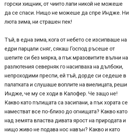
горски хищник, от чиито лапи никой не можеше
да се спаси. Нищо не можеше да спре Индже. Ни
люта зима, ни страшен пек!
Тъй, в една зима, кога от небето се изсипваше на
едри парцали сняг, сякаш Господ ръсеше от
шепите си без мярка, а пък мразовитите вълни на
разлютения северняк го насипваха на дълбоки,
непроходими преспи, ей тъй, дорде си седеше в
палатката и слушаше воплите на виелицата, реши
Индже, че му се ходи в Калофер. Че защо не!
Какво като пътищата са засипани, а пък хората се
наместват все по-близо до огнищата? Какво като
над земята властва дивата ярост на природата и
нищо живо не подава нос навън? Какво и като