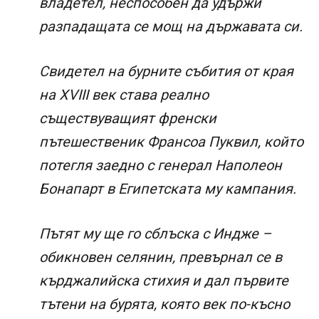
владетел, неспособен да удържи
разпадащата се мощ на държавата си.
Свидетел на бурните събития от края
на XVIII век става реално
съществуващият френски
пътешественик Франсоа Пуквил, който
потегля заедно с генерал Наполеон
Бонапарт в Египетската му кампания.
Пътят му ще го сблъска с Индже –
обикновен селянин, превърнал се в
кърджалийска стихия и дал първите
тътени на бурята, която век по-късно