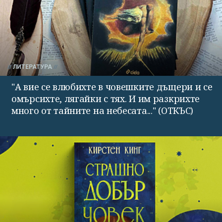
ЛИТЕРАТУРА
"А вие се влюбихте в чо­вешките дъщери и се
омърсихте, лягайки с тях. И им раз­крихте
много от тайните на небесата..." (ОТКЪС)