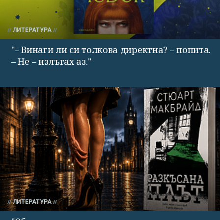
ЛИТЕРАТУРА
"– Винаги ли си толкова директна? – попита.
– Не – излъгах аз."
ЛИТЕРАТУРА