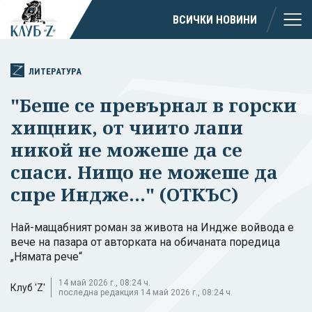
ВСИЧКИ НОВИНИ
ЛИТЕРАТУРА
"Беше се превърнал в горски
хищник, от чиито лапи
никой не можеше да се
спаси. Нищо не можеше да
спре Индже..." (ОТКЪС)
Най-мащабният роман за живота на Индже войвода е
вече на пазара от авторката на обичаната поредица
„Нямата рече“
14 май 2026 г., 08:24 ч.
Клуб 'Z'
последна редакция 14 май 2026 г., 08:24 ч.