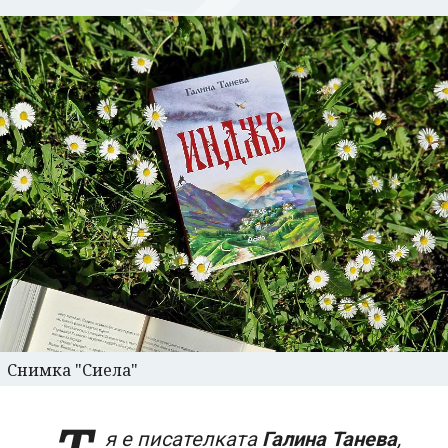
Снимка "Сиела"
я е писателката
Галина Танева
,