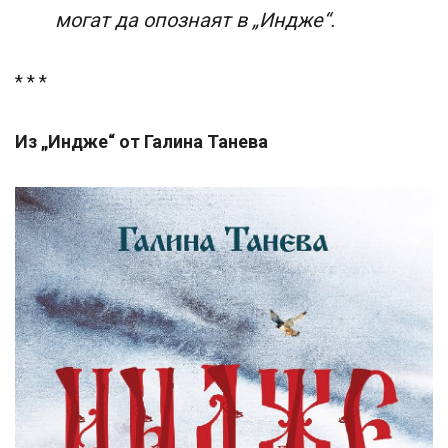
могат да опознаят в „Индже“.
* * *
Из „Индже“ от Галина Танева