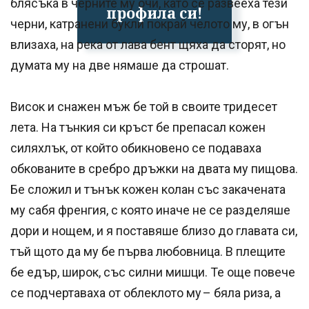
блясъка в черните му очи, като се развееха тези
профила си!
черни, катранени букли покрай челото му, в огън
влизаха, на река от лава бент щяха да сторят, но
думата му на две нямаше да строшат.
Висок и снажен мъж бе той в своите тридесет
лета. На тънкия си кръст бе препасал кожен
силяхлък, от който обикновено се подаваха
обкованите в сребро дръжки на двата му пищова.
Бе сложил и тънък кожен колан със закачената
му сабя френгия, с която иначе не се разделяше
дори и нощем, и я поставяше близо до главата си,
тъй щото да му бе първа любовница. В плещите
бе едър, широк, със силни мишци. Те още повече
се подчертаваха от облеклото му – бяла риза, а