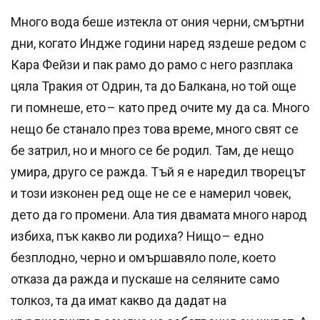
Много вода беше изтекла от ония черни, смъртни
дни, когато Индже години наред яздеше редом с
Кара Фейзи и пак рамо до рамо с него разплака
цяла Тракия от Одрин, та до Балкана, но той още
ги помнеше, ето – като пред очите му да са. Много
нещо бе станало през това време, много свят се
бе затрил, но и много се бе родил. Там, де нещо
умира, друго се ражда. Тъй я е наредил творецът
и този изконен ред още не се е намерил човек,
дето да го промени. Ала тия двамата много народ
избиха, пък какво ли родиха? Нищо – едно
безплодно, черно и омършавяло поле, което
отказа да ражда и пускаше на селяните само
толкоз, та да имат какво да дадат на