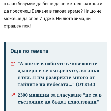
пълно безумие да беше да се метнеш на коня и
да пресечеш Балкана в такова време? Нищо не
можеше да спре Индже. Ни люта зима, ни
страшен пек!
Още по темата
"А вие се влюбихте в чо­вешките
дъщери и се омърсихте, лягайки
с тях. И им раз­крихте много от
тайните на небесата..." (ОТКЪС)
2300 машини за гласуване "не са в
състояние да бъдат използвани"