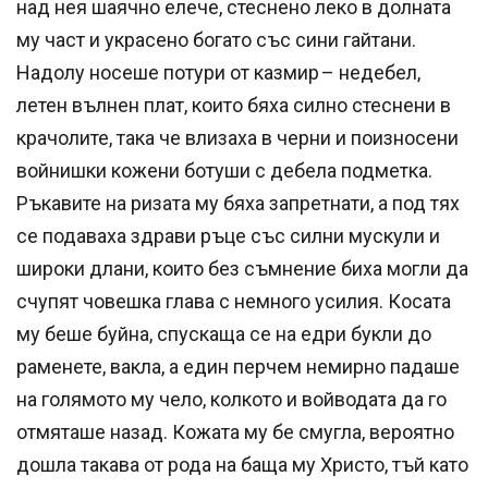
над нея шаячно елече, стеснено леко в долната
му част и украсено богато със сини гайтани.
Надолу носеше потури от казмир – недебел,
летен вълнен плат, които бяха силно стеснени в
крачолите, така че влизаха в черни и поизносени
войнишки кожени ботуши с дебела подметка.
Ръкавите на ризата му бяха запретнати, а под тях
се подаваха здрави ръце със силни мускули и
широки длани, които без съмнение биха могли да
счупят човешка глава с немного усилия. Косата
му беше буйна, спускаща се на едри букли до
раменете, вакла, а един перчем немирно падаше
на голямото му чело, колкото и войводата да го
отмяташе назад. Кожата му бе смугла, вероятно
дошла такава от рода на баща му Христо, тъй като