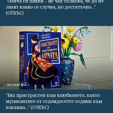
"Обича ги пияни – не чак толкова, че да не
знаят какво се случва, но достатъчно..."
(ОТКЪС)
ЛИТЕРАТУРА
"Бях пристрастен към влюбването, както
музикантите от седемдесетте години към
кокаина..." (ОТКЪС)