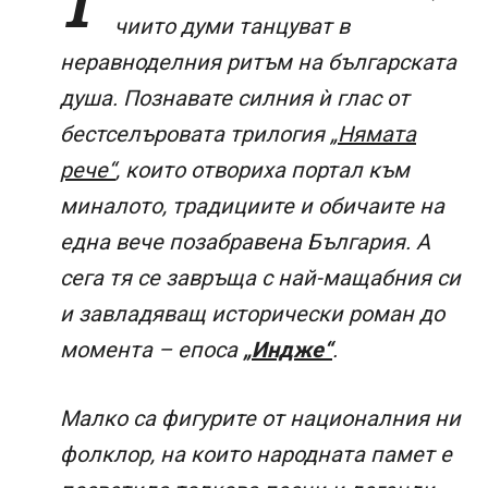
Т
чиито думи танцуват в
неравноделния ритъм на българската
душа. Познавате силния ѝ глас от
бестселъровата трилогия
„Нямата
рече“
, които отвориха портал към
миналото, традициите и обичаите на
една вече позабравена България. А
сега тя се завръща с най-мащабния си
и завладяващ исторически роман до
момента – епоса
„Индже“
.
Малко са фигурите от националния ни
фолклор, на които народната памет е