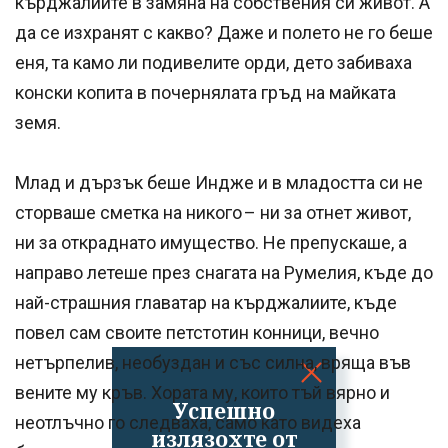
кърджалиите в замяна на собствения си живот. А
да се изхранят с какво? Даже и полето не го беше
еня, та камо ли подивелите орди, дето забиваха
конски копита в почернялата гръд на майката
земя.
Млад и дързък беше Индже и в младостта си не
сторваше сметка на никого – ни за отнет живот,
ни за откраднато имущество. Не препускаше, а
направо летеше през снагата на Румелия, къде до
най-страшния главатар на кърджалиите, къде
повел сам своите петстотин конници, вечно
нетърпелив, необуздан и със силна, вряща във
вените му кръв. Хората му, които тъй вярно и
Успешно
неотлъчно го следваха, само като видеха
излязохте от