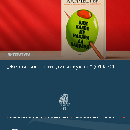
ЛИТЕРАТУРА
„Желая тялото ти, диско кукло!“ (ОТКЪС)
ВСИЧКИ НОВИНИ
ПОЛИТИКА
ИКОНОМИКА
СВЕТЪТ
СПОРТ
КУЛТУРА
ТЕХНОЛОГИИ
КАЛЕЙДОСКОП