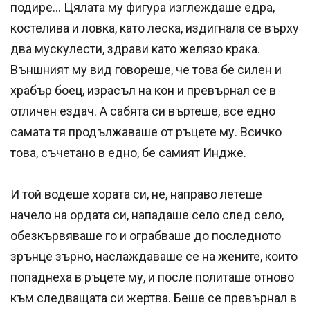
подире… Цялата му фигура изглеж­даше едра,
костелива и ловка, като леска, издигнала се върху
два мускулести, здрави като желязо крака.
Външният му вид говореше, че това бе силен и
храбър боец, израсъл на кон и превърнал се в
отличен ездач. А сабята си въртеше, все едно
самата тя продължаваше от ръцете му. Всичко
това, съчетано в едно, бе самият Индже.
И той водеше хората си, не, направо летеше
начело на ордата си, нападаше село след село,
обезкървяваше го и ограбваше до последното
зрънце зърно, наслаждаваше се на жените, които
попаднеха в ръцете му, и после политаше отново
към следващата си жертва. Беше се превърнал в