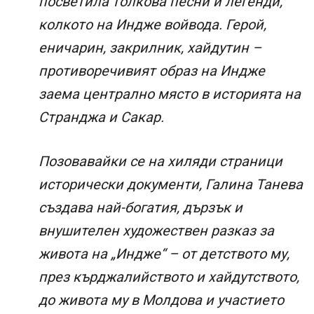
посветила толкова песни и легенди,
колкото на Индже войвода. Герой,
еничарин, закрилник, хайдутин –
противоречивият образ на Индже
заема централно място в историята на
Странджа и Сакар.
Позовавайки се на хиляди страници
исторически документи, Галина Танева
създава най-богатия, дързък и
внушителен художествен разказ за
живота на „Индже“ – от детството му,
през кърджалийството и хайдутството,
до живота му в Молдова и участието