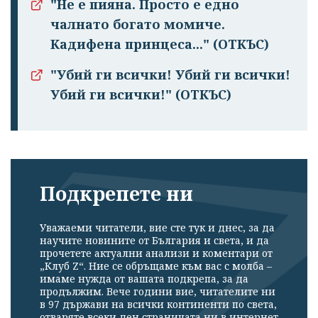
"Не е пияна. Просто е едно
чалнато бога­то момиче.
Кадифена принцеса..." (ОТКЪС)
"Убий ги всички! Убий ги всички!
Убий ги всички!" (ОТКЪС)
Подкрепете ни
Уважаеми читатели, вие сте тук и днес, за да
научите новините от България и света, и да
прочетете актуални анализи и коментари от
„Клуб Z“. Ние се обръщаме към вас с молба –
имаме нужда от вашата подкрепа, за да
продължим. Вече години вие, читателите ни
в 97 държави на всички континенти по света,
отваряте всеки ден страницата ни в интернет