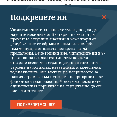
и не е получил милост." Съдът остави в
ареста петимата за убийството в
Подкрепете ни
Пловдив
07.08.2026
Уважаеми читатели, вие сте тук и днес, за да
научите новините от България и света, и да
прочетете актуални анализи и коментари от
„Клуб Z“. Ние се обръщаме към вас с молба –
75-годишен дилър продава суперчист
имаме нужда от вашата подкрепа, за да
кокаин
продължим. Вече години вие, читателите ни в 97
държави на всички континенти по света,
07.08.2026
отваряте всеки ден страницата ни в интернет в
търсене на истинска, независима и качествена
журналистика. Вие можете да допринесете за
нашия стремеж към истината, неприкривана от
Футболен национал е убит с павета в
финансови зависимости. Можете да помогнете
Уганда
единственият поръчител на съдържание да сте
вие – читателите.
07.08.2026
ПОДКРЕПЕТЕ CLUBZ
Как България печели от кризата по