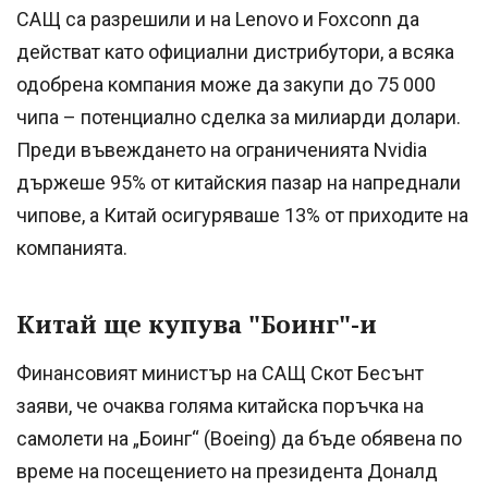
САЩ са разрешили и на Lenovo и Foxconn да
действат като официални дистрибутори, а всяка
одобрена компания може да закупи до 75 000
чипа – потенциално сделка за милиарди долари.
Преди въвеждането на ограниченията Nvidia
държеше 95% от китайския пазар на напреднали
чипове, а Китай осигуряваше 13% от приходите на
компанията.
Китай ще купува "Боинг"-и
Финансовият министър на САЩ Скот Бесънт
заяви, че очаква голяма китайска поръчка на
самолети на „Боинг“ (Boeing) да бъде обявена по
време на посещението на президента Доналд