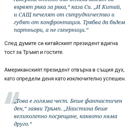
вървят ръка за ръка,“ каза Си. „И Китай,
и САЩ печелят от сътрудничество и
губят от конфронтация. Трябва да бъдем
партньори, а не съперници.“
След думите си китайският президент вдигна
тост за Тръмп и гостите.
Американският президент отвърна в същия дух,
като определи деня като изключително успешен.
„Това е голяма чест. Беше фантастичен
ден,“ заяви Тръмп. „Наистина беше
великолепно посрещане, каквото няма
друго.“