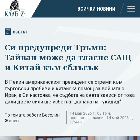
ВСИЧКИ НОВИНИ
СВЕТЪТ
Си предупреди Тръмп:
Тайван може да тласне САЩ
и Китай към сблъсък
В Пекин американският президент се стреми към
търговски пробиви и китайска помощ за войната с
Иран, а Си настоява, че съдбата на света зависи от това
дали двете сили ще избегнат „капанa на Тукидид“
14 май 2026 г., 08:16 ч.
По темата работи Веселин
последна редакция 14 май 2026 г.,
Желев
17:44 ч.