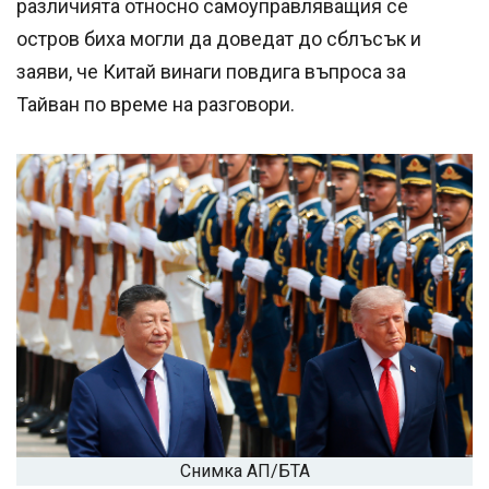
различията относно самоуправляващия се
остров биха могли да доведат до сблъсък и
заяви, че Китай винаги повдига въпроса за
Тайван по време на разговори.
Снимка АП/БТА