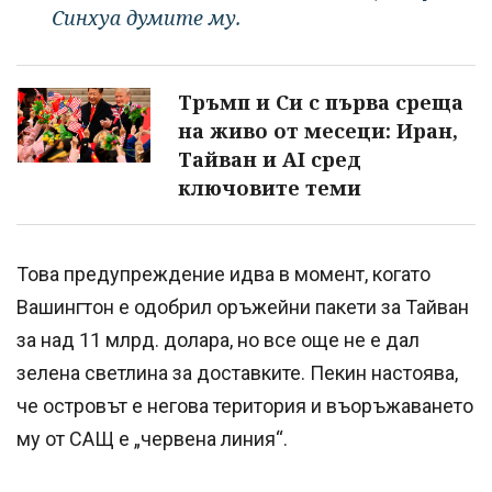
Синхуа думите му.
Тръмп и Си с първа среща
на живо от месеци: Иран,
Тайван и AI сред
ключовите теми
Това предупреждение идва в момент, когато
Вашингтон е одобрил оръжейни пакети за Тайван
за над 11 млрд. долара, но все още не е дал
зелена светлина за доставките. Пекин настоява,
че островът е негова територия и въоръжаването
му от САЩ е „червена линия“.