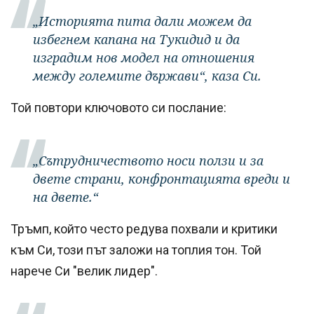
„Историята пита дали можем да
избегнем капана на Тукидид и да
изградим нов модел на отношения
между големите държави“, каза Си.
Той повтори ключовото си послание:
„Сътрудничеството носи ползи и за
двете страни, конфронтацията вреди и
на двете.“
Тръмп, който често редува похвали и критики
към Си, този път заложи на топлия тон. Той
нарече Си "велик лидер".