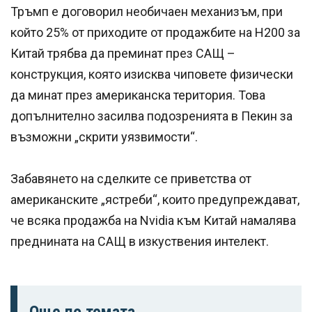
Тръмп е договорил необичаен механизъм, при
който 25% от приходите от продажбите на H200 за
Китай трябва да преминат през САЩ –
конструкция, която изисква чиповете физически
да минат през американска територия. Това
допълнително засилва подозренията в Пекин за
възможни „скрити уязвимости“.
Забавянето на сделките се приветства от
американските „ястреби“, които предупреждават,
че всяка продажба на Nvidia към Китай намалява
преднината на САЩ в изкуствения интелект.