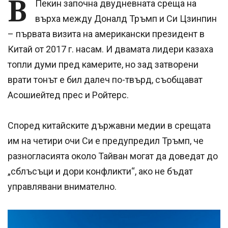
В
Пекин започна двудневната среща на
върха между Доналд Тръмп и Си Цзинпин
– първата визита на американски президент в
Китай от 2017 г. насам. И двамата лидери казаха
топли думи пред камерите, но зад затворени
врати тонът е бил далеч по-твърд, съобщават
Асошиейтед прес и Ройтерс.
Според китайските държавни медии в срещата
им на четири очи Си е предупредил Тръмп, че
разногласията около Тайван могат да доведат до
„сблъсъци и дори конфликти“, ако не бъдат
управлявани внимателно.