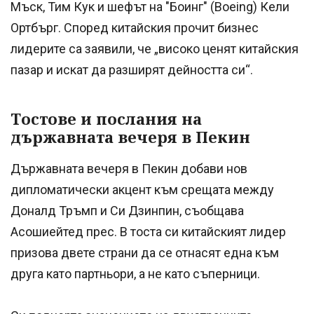
Мъск, Тим Кук и шефът на "Боинг" (Boeing) Кели
Ортбърг. Според китайския прочит бизнес
лидерите са заявили, че „високо ценят китайския
пазар и искат да разширят дейността си“.
Тостове и послания на
държавната вечеря в Пекин
Държавната вечеря в Пекин добави нов
дипломатически акцент към срещата между
Доналд Тръмп и Си Дзинпин, съобщава
Асошиейтед прес. В тоста си китайският лидер
призова двете страни да се отнасят една към
друга като партньори, а не като съперници.