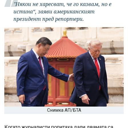
"Някои не харесват, че го казвам, но е
истина“, заяви американският
президент пред репортери.
Снимка АП/БТА
Когато журналисти попитаха дали двамата са