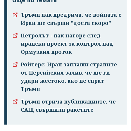
Още по темата
Тръмп пак предрича, че войната с
Иран ще свърши "доста скоро"
Петролът - пак нагоре след
ирански проект за контрол над
Ормузкия проток
Ройтерс: Иран заплаши страните
от Персийския залив, че ще ги
удари жестоко, ако не спрат
Тръмп
Тръмп отрича публикациите, че
САЩ свършили ракетите