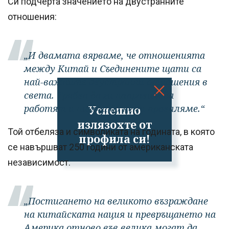
Си подчерта значението на двустранните
отношения:
„И двамата вярваме, че отношенията
между Китай и Съединените щати са
най-важните двустранни отношения в
света. Трябва да ги направим да
работят и никога да не ги проваляме.“
Успешно
излязохте от
Той отбеляза и символиката на годината, в която
профила си!
се навършват 250 години от американската
независимост.
„Постигането на великото възраждане
на китайската нация и превръщането на
Америка отново във велика могат да