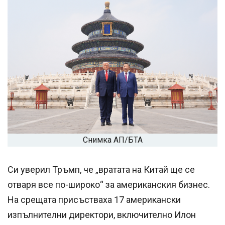
Снимка АП/БТА
Си уверил Тръмп, че „вратата на Китай ще се
отваря все по-широко“ за американския бизнес.
На срещата присъстваха 17 американски
изпълнителни директори, включително Илон