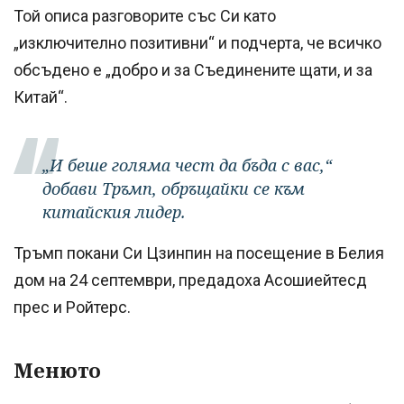
Той описа разговорите със Си като
„изключително позитивни“ и подчерта, че всичко
обсъдено е „добро и за Съединените щати, и за
Китай“.
„И беше голяма чест да бъда с вас,“
добави Тръмп, обръщайки се към
китайския лидер.
Тръмп покани Си Цзинпин на посещение в Белия
дом на 24 септември, предадоха Асошиейтесд
прес и Ройтерс.
Менюто