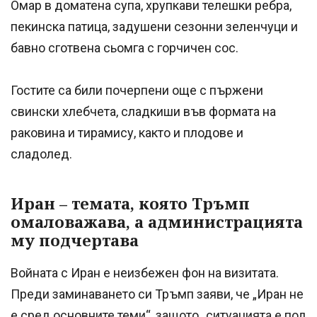
Омар в доматена супа, хрупкави телешки ребра,
пекинска патица, задушени сезонни зеленчуци и
бавно сготвена сьомга с горчичен сос.
Гостите са били почерпени още с пържени
свински хлебчета, сладкиши във формата на
раковина и тирамису, както и плодове и
сладолед.
Иран – темата, която Тръмп
омаловажава, а администрацията
му подчертава
Войната с Иран е неизбежен фон на визитата.
Преди заминаването си Тръмп заяви, че „Иран не
е сред основните теми“, защото „ситуацията е под