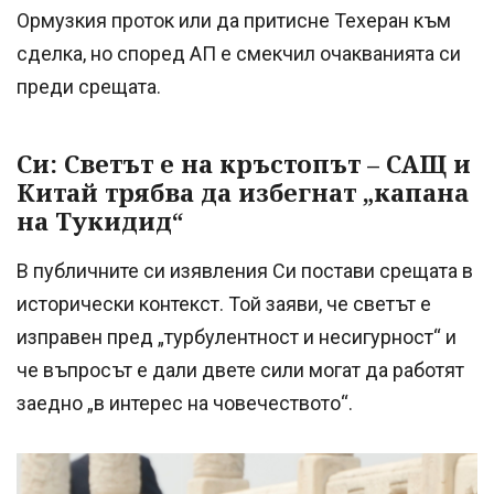
Ормузкия проток или да притисне Техеран към
сделка, но според AП е смекчил очакванията си
преди срещата.
Си: Светът е на кръстопът – САЩ и
Китай трябва да избегнат „капанa
на Тукидид“
В публичните си изявления Си постави срещата в
исторически контекст. Той заяви, че светът е
изправен пред „турбулентност и несигурност“ и
че въпросът е дали двете сили могат да работят
заедно „в интерес на човечеството“.