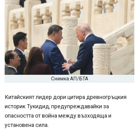
Снимка АП/БТА
Китайският лидер дори цитира древногръцкия
историк Тукидид, предупреждавайки за
опасността от война между възходяща и
установена сила.