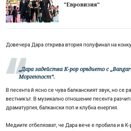
"Евровизия"
Довечера Дара открива втория полуфинал на конку
„Дара задейства K-pop оръдието с „Banga
Моргенпост“.
В песента й ясно се чува балканският звук, но се 
вестникът. В музикално отношение песента разчит
драматургия, балкански поп и клубна енергия.
Медиите отбелязват, че Дара вече е пробила и в K-р