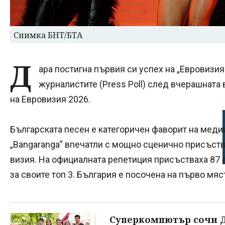
Снимка БНТ/БТА
Д
ара постигна първия си успех на „Евровизия
журналистите (Press Poll) след вчерашната
на Евровизия 2026.
Българската песен е категоричен фаворит на меди
„Bangaranga“ впечатли с мощно сценично присъств
визия. На официалната репетиция присъстваха 87 
за своите топ 3. България е посочена на първо мяс
Суперкомпютър сочи Д