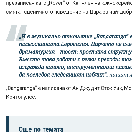
презаписан като „Rover“ от Kai, член на южнокорей
смятат сценичното поведение на Дара за най-добр
„И в музикално отношение „Bangaranga“ е
тазгодишната Евровизия. Парчето не сле
драматургия – тоест простата структу
Вместо това работи с резки преходи: тем
изгражда наново, инструментални пасажи
да последва следващият изблик“,
пишат 
„Bangaranga“ е написана от Ан Джудит Сток Уик, М
Контопулос.
Още по темата