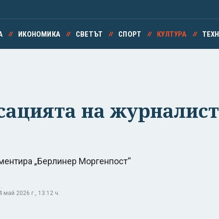
А
ИКОНОМИКА
СВЕТЪТ
СПОРТ
КУЛТУРА
ТЕХ
сацията на журналист
коментира „Берлинер Моргенпост“
.
май 2026 г., 13:12 ч.