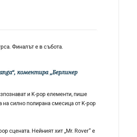
рса. Финалът е в събота.
ranga“, коментира „Берлинер
разпознават и K-pop елементи, пише
а на силно полирана смесица от K-pop
op сцената. Нейният хит „Mr. Rover“ е