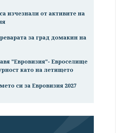
 са изчезнали от активите на
ия
реварата за град домакин на
авя "Евровизия"- Евроселище
урност като на летището
мето си за Евровизия 2027