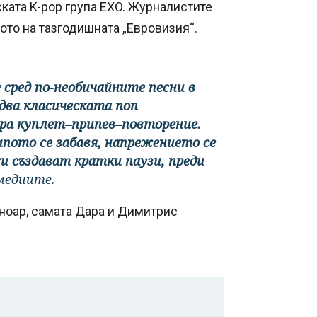
ската K-pop група EXO. Журналистите
ото на тазгодишната „Евровизия“.
 сред по-необичайните песни в
два класическата поп
ра куплет–припев–повторение.
пото се забавя, напрежението се
 създават кратки паузи, преди
медиите.
оноар, самата Дара и Димитрис