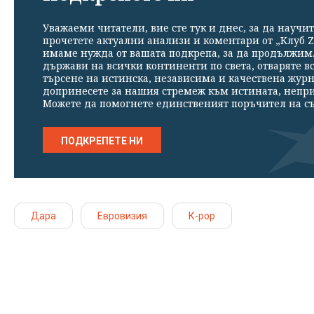
Уважаеми читатели, вие сте тук и днес, за да научит
прочетете актуални анализи и коментари от „Клуб Z
имаме нужда от вашата подкрепа, за да продължим. 
държави на всички континенти по света, отваряте в
търсене на истинска, независима и качествена жур
допринесете за нашия стремеж към истината, непр
Можете да помогнете единственият поръчител на съ
ПОДКРЕПЕТЕ НИ
Дара
Евровизия
К-рор