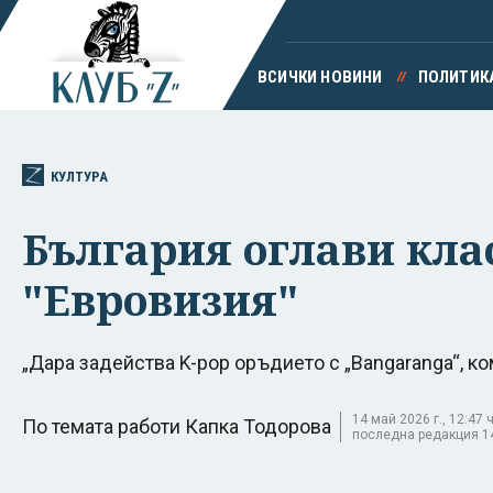
ВСИЧКИ НОВИНИ
ПОЛИТИК
КУЛТУРА
България оглави кла
"Евровизия"
„Дара задейства K-pop оръдието с „Bangaranga“, 
14 май 2026 г., 12:47 ч
По темата работи Капка Тодорова
последна редакция 14 