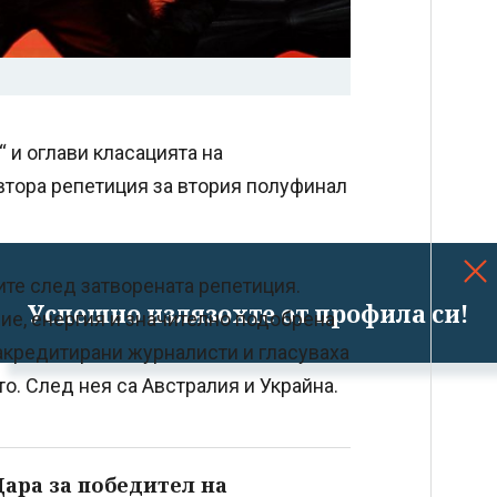
“ и оглави класацията на
 втора репетиция за втория полуфинал
ите след затворената репетиция.
Успешно излязохте от профила си!
ие, енергия и значително подобрена
акредитирани журналисти и гласуваха
то. След нея са Австралия и Украйна.
ара за победител на