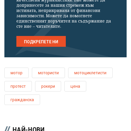
допринесете за нашия стремеж към
истината, неприкривана от финансови
зависимости. Можете да помогнете
единственият поръчител на съдържание да
сте вие – читателите.
ПОДКРЕПЕТЕ НИ
мотор
мотористи
мотоциклетисти
протест
рокери
цена
гражданска
НАЙ-НОВИ