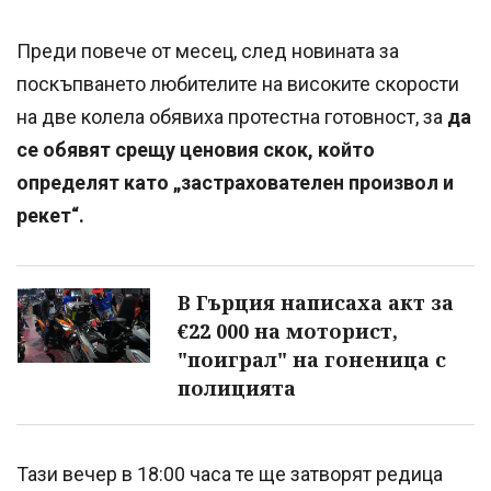
Преди повече от месец, след новината за
поскъпването любителите на високите скорости
на две колела обявиха протестна готовност, за
да
се обявят срещу ценовия скок, който
определят като „застрахователен произвол и
рекет“.
В Гърция написаха акт за
€22 000 на моторист,
"поиграл" на гоненица с
полицията
Тази вечер в 18:00 часа те ще затворят редица