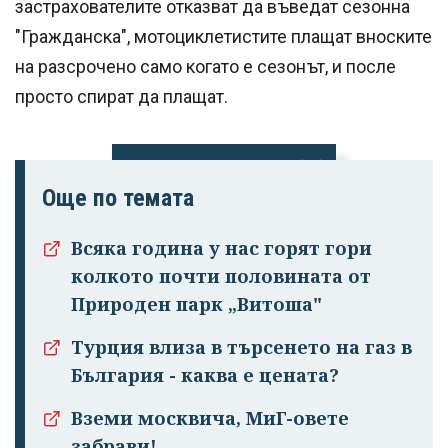
застрахователите отказват да въведат сезонна
"Гражданска", мотоциклетистите плащат вноските
на разсрочено само когато е сезонът, и после
просто спират да плащат.
Още по темата
Успешно
излязохте от
Всяка година у нас горят гори
профила си!
колкото почти половината от
Природен парк „Витоша"
Турция влиза в търсенето на газ в
България - каква е цената?
Вземи москвича, МиГ-овете
забрави!