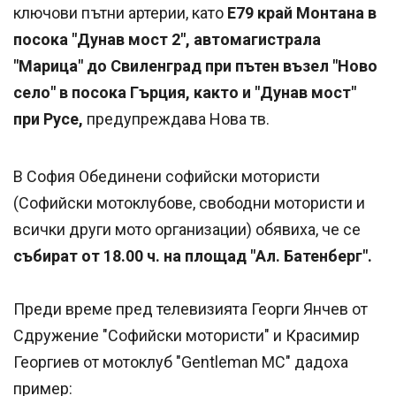
ключови пътни артерии, като
Е79 край Монтана в
посока "Дунав мост 2", автомагистрала
"Марица" до Свиленград при пътен възел "Ново
село" в посока Гърция, както и "Дунав мост"
при Русе,
предупреждава Нова тв.
В София Обединени софийски мотористи
(Софийски мотоклубове, свободни мотористи и
всички други мото организации) обявиха, че се
събират от 18.00 ч. на площад "Ал. Батенберг".
Преди време пред телевизията Георги Янчев от
Сдружение "Софийски мотористи" и Красимир
Георгиев от мотоклуб "Gentleman MC" дадоха
пример: