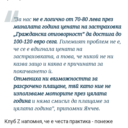
"За нас
не е логично от 70-80 лева през
миналата година цената на застраховка
„Гражданска отговорност” да достига до
100-120 евро сега
. Големият проблем не е,
че се е вдигнала цената на
застраховката, а това, че никой не ни
казва защо и каква е причината за
покачването ѝ.
Отмениха ни възможността за
разсрочено плащане, тъй като ние не
използваме моторите през цялата
година
и няма смисъл да плащаме за
цялата година”, припомни Янчев.
Клуб Z напомня, че е честа практика - понеже