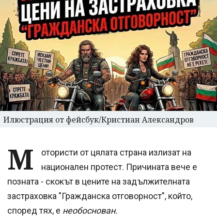
Илюстрация от фейсбук/Кристиан Александров
М
отористи от цялата страна излизат на
национален протест. Причината вече е
позната - скокът в цените на задължителната
застраховка "Гражданска отговорност", който,
според тях, е
необоснован.