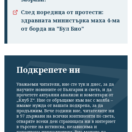
След поредица от протести:
здравната министърка маха 4-ма
от борда на "Бул Био"
Подкрепете ни
Уважаеми читатели, вие сте тук и днес, за да
научите новините от България и света, и да
прочетете актуални анализи и коментари от
„Клуб Z“. Ние се обръщаме към вас с молба –
имаме нужда от вашата подкрепа, за да
продължим. Вече години вие, читателите ни
в 97 държави на всички континенти по света,
отваряте всеки ден страницата ни в интернет
в търсене на истинска, независима и
качествена журналистика. Вие можете да