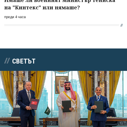
Имаше ли военният министър тениска
на "Кинтекс" или нямаше?
преди 4 часа
СВЕТЪТ