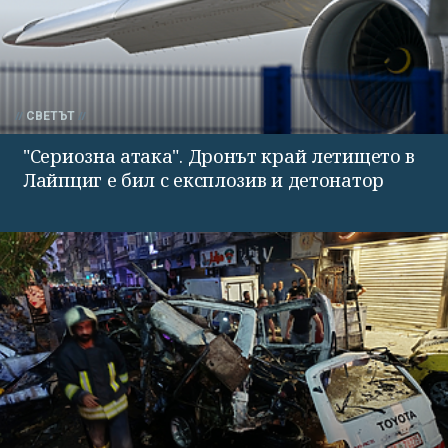
СВЕТЪТ
"Сериозна атака". Дронът край летището в
Лайпциг е бил с експлозив и детонатор