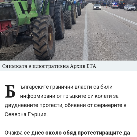
Снимката е илюстративна Архив БТА
Б
ългарските гранични власти са били
информирани от гръцките си колеги за
двудневните протести, обявени от фермерите в
Северна Гърция.
Очаква се д
нес около обяд протестиращите да