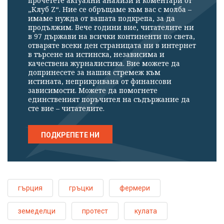
прочетете актуални анализи и коментари от
„Клуб Z“. Ние се обръщаме към вас с молба –
имаме нужда от вашата подкрепа, за да
продължим. Вече години вие, читателите ни
в 97 държави на всички континенти по света,
отваряте всеки ден страницата ни в интернет
в търсене на истинска, независима и
качествена журналистика. Вие можете да
допринесете за нашия стремеж към
истината, неприкривана от финансови
зависимости. Можете да помогнете
единственият поръчител на съдържание да
сте вие – читателите.
ПОДКРЕПЕТЕ НИ
гърция
гръцки
фермери
земеделци
протест
кулата