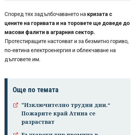
Според тях задълбочаването на
кризата с
цените на горивата и на торовете ще доведе до
масови фалити в аграрния сектор.
Протестиращите настояват и за безмитно гориво,
по-евтина електроенергия и облекчаване на
дълговете им.
Още по темата
"Изключително трудни дни.“
Пожарите край Атина се
разрастват
Български тир премина в