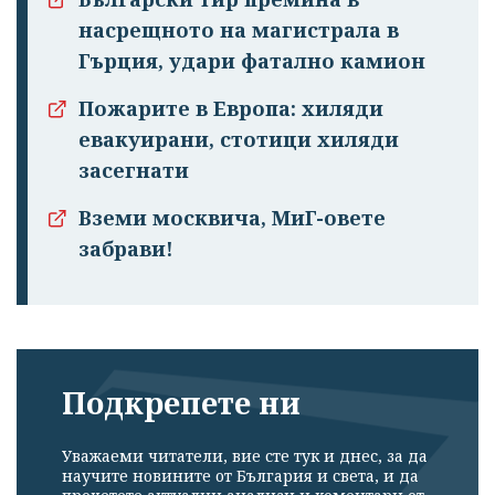
насрещното на магистрала в
Гърция, удари фатално камион
Пожарите в Европа: хиляди
Успешно
евакуирани, стотици хиляди
излязохте от
засегнати
профила си!
Вземи москвича, МиГ-овете
забрави!
Подкрепете ни
Уважаеми читатели, вие сте тук и днес, за да
научите новините от България и света, и да