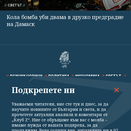
СВЕТЪТ
Кола бомба уби двама в друзко предградие
на Дамаск
ВСИЧКИ НОВИНИ
ПОЛИТИКА
ИКОНОМИКА
СВЕТЪТ
Подкрепете ни
СПОРТ
КУЛТУРА
ТЕХНОЛОГИИ
КАЛЕЙДОСКОП
МНЕНИЯ
Уважаеми читатели, вие сте тук и днес, за да
научите новините от България и света, и да
прочетете актуални анализи и коментари от
„Клуб Z“. Ние се обръщаме към вас с молба –
имаме нужда от вашата подкрепа, за да
продължим. Вече години вие, читателите ни в 97