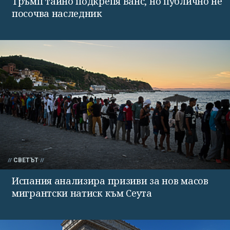
Тръмп тайно подкрепя Ванс, но публично не
посочва наследник
СВЕТЪТ
Испания анализира призиви за нов масов
мигрантски натиск към Сеута