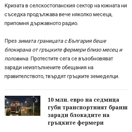
Кризата в селскостопанския сектор на южната ни
съседка продължава вече няколко месеца,
припомня държавното радио.
През
зимата границата с България беше
блокирана от гръцките фермери близо месец и
половина
. Протестите сега се възобновяват
заради неизпълнените обещания на
правителството, твърдят гръцките земеделци.
10 млн. евро на седмица
губи транспортният бранш
заради блокадите на
гръцките фермери