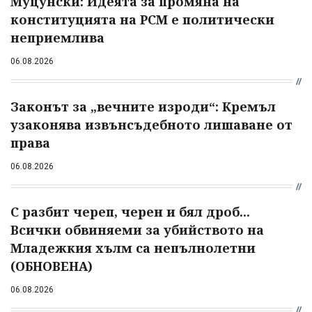
Муцунски: Идеята за промяна на
конституцията на РСМ е политически
неприемлива
06.08.2026
Законът за „вечните изроди“: Кремъл
узаконява извънсъдебното лишаване от
права
06.08.2026
С разбит череп, черен и бял дроб...
Всички обвиняеми за убийството на
Младежкия хълм са непълнолетни
(ОБНОВЕНА)
06.08.2026