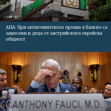
СВЕТЪТ
АПА: При антисемитската проява в Банско са
замесени и деца от австрийската еврейска
общност
СВЕТЪТ