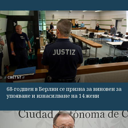
СВЕТЪТ
68-годшен в Берлин се призна за виновен за
упояване и изнасилване на 14 жени