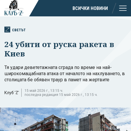
ВСИЧКИ НОВИНИ
СВЕТЪТ
24 убити от руска ракета в
Киев
Тя удари девететажната сграда по време на най-
широкомащабната атака от началото на нахлуването, в
столицата бе обявен траур в памет на жертвите
15 май 2026 г., 13:15 ч.
Клуб 'Z'
последна редакция 15 май 2026 г., 13:15 ч.