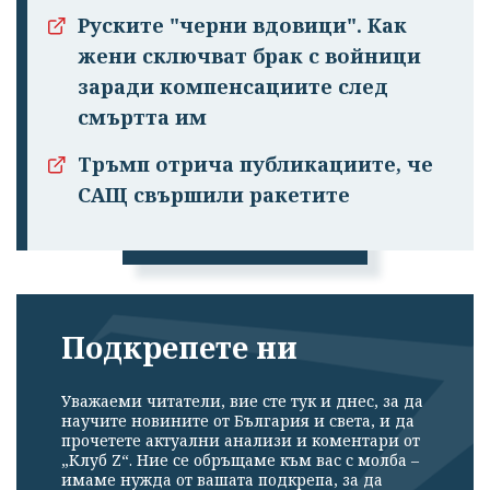
Руските "черни вдовици". Как
жени сключват брак с войници
заради компенсациите след
смъртта им
Успешно
Тръмп отрича публикациите, че
излязохте от
САЩ свършили ракетите
профила си!
Подкрепете ни
Уважаеми читатели, вие сте тук и днес, за да
научите новините от България и света, и да
прочетете актуални анализи и коментари от
„Клуб Z“. Ние се обръщаме към вас с молба –
имаме нужда от вашата подкрепа, за да