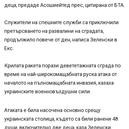
деца, предаде Асошиейтед прес, цитирана от БТА.
Служители на спешните служби са приключили
претърсването на развалини на сградата,
продължило повече от ден, написа Зеленски в
Екс.
Крилата ракета порази девететажната сграда по
време на най-широкомащабната руска атака от
началото на пълномащабната инвазия, казаха
украинските военновъздушни сили.
Атаката е била насочена основно срещу
украинската столица, където са били ранени 48
души, включително две деца, каза Зеленски.