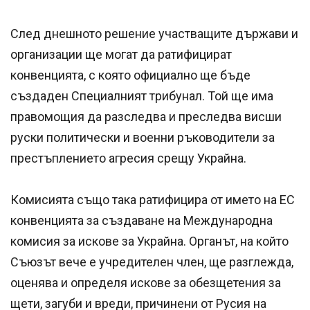
След днешното решение участващите държави и
организации ще могат да ратифицират
конвенцията, с която официално ще бъде
създаден Специалният трибунал. Той ще има
правомощия да разследва и преследва висши
руски политически и военни ръководители за
престъплението агресия срещу Украйна.
Комисията също така ратифицира от името на ЕС
конвенцията за създаване на Международна
комисия за искове за Украйна. Органът, на който
Съюзът вече е учредителен член, ще разглежда,
оценява и определя искове за обезщетения за
щети, загуби и вреди, причинени от Русия на