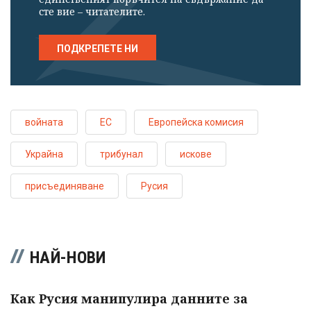
сте вие – читателите.
ПОДКРЕПЕТЕ НИ
войната
ЕС
Европейска комисия
Украйна
трибунал
искове
присъединяване
Русия
НАЙ-НОВИ
Как Русия манипулира данните за