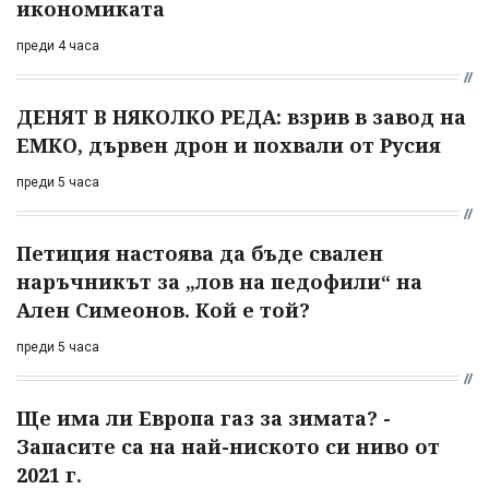
икономиката
преди 4 часа
ДЕНЯТ В НЯКОЛКО РЕДА: взрив в завод на
ЕМКО, дървен дрон и похвали от Русия
преди 5 часа
Петиция настоява да бъде свален
наръчникът за „лов на педофили“ на
Ален Симеонов. Кой е той?
преди 5 часа
Ще има ли Европа газ за зимата? -
Запасите са на най-ниското си ниво от
2021 г.