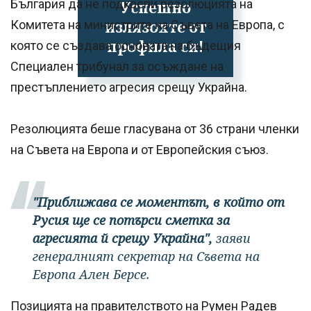
България да не подкрепи резолюцията на
Успешно
излязохте от
Комитета на министрите на Съвета на Европа, с
профила си!
която се създава основата на бъдещия
Специален трибунал за осъждане на
престъплението агресия срещу Украйна.
Резолюцията беше гласувана от 36 страни членки
на Съвета на Европа и от Европейския съюз.
"Приближава се моментът, в който от
Русия ще се потърси сметка за
агресията й срещу Украйна",
заяви
генералният секретар на Съвета на
Европа Ален Берсе.
Позицията на правителството на Румен Радев