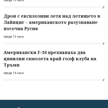
преди 15 часа
Дрон с експлозиви летя над летището в
Лайпциг – американското разузнаване
посочва Русия
преди 13 часа
Американски F-16 прехванаха два
цивилни самолета край голф клуба на
Тръмп
преди 14 часа