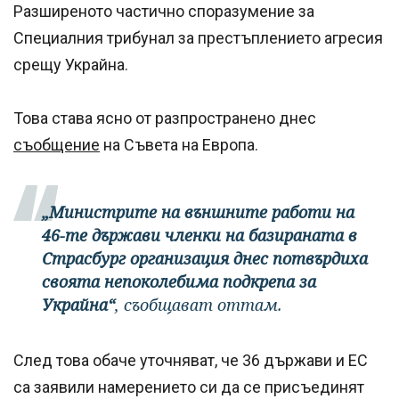
Разширеното частично споразумение за
Специалния трибунал за престъплението агресия
срещу Украйна.
Това става ясно от разпространено днес
съобщение
на Съвета на Европа.
„Министрите на външните работи на
46-те държави членки на базираната в
Страсбург организация днес потвърдиха
своята непоколебима подкрепа за
Украйна“
, съобщават оттам.
След това обаче уточняват, че 36 държави и ЕС
са заявили намерението си да се присъединят