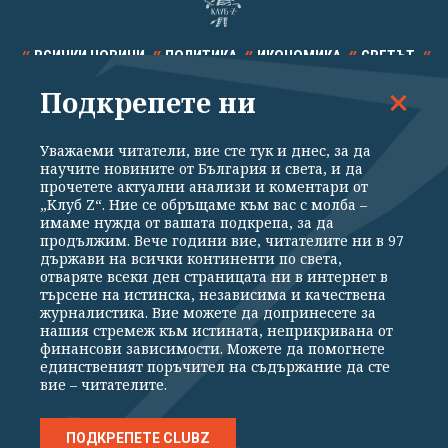
ВСИЧКИ НОВИНИ
ПОЛИТИКА
ИКОНОМИКА
СВЕТЪТ
Подкрепете ни
СПОРТ
КУЛТУРА
ТЕХНОЛОГИИ
КАЛЕЙДОСКОП
МНЕНИЯ
Уважаеми читатели, вие сте тук и днес, за да
научите новините от България и света, и да
прочетете актуални анализи и коментари от
„Клуб Z“. Ние се обръщаме към вас с молба –
имаме нужда от вашата подкрепа, за да
продължим. Вече години вие, читателите ни в 97
Общи условия
Политика за поверителност
държави на всички континенти по света,
отваряте всеки ден страницата ни в интернет в
Реклама
Партньори
Контакти
За Клуб Z
търсене на истинска, независима и качествена
Екип
Подкрепете ни
журналистика. Вие можете да допринесете за
нашия стремеж към истината, неприкривана от
финансови зависимости. Можете да помогнете
единственият поръчител на съдържание да сте
Издател на www.clubz.bg е „Клуб Зебра Медия“ ЕООД, София, ул. "Алеко
вие – читателите.
Константинов" 3. Всички права запазени 2026 „Клуб Зебра Медия“
ЕООД.
Препечатването на материали, снимки и видео от www.clubz.bg без
разрешение ще бъде преследвано по съдебен път, съгласно
ПОДКРЕПЕТЕ CLUBZ
ОБЩИТЕ УСЛОВИЯ