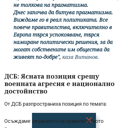
не толкова на прагматизма.
Днес започва да битува прагматизма.
Виждаме го в реал политиката. Все
повече правителства, включително в
Европа търся успокояване, търся
намиране политически решения, за да
могат собствените им общества да
живеят по-добре",
каза Витанов.
ДСБ: Ясната позиция срещу
военната агресия е национално
достойнство
От ДСБ разпространиха позиция по темата:
Осъждаме решението на правителството