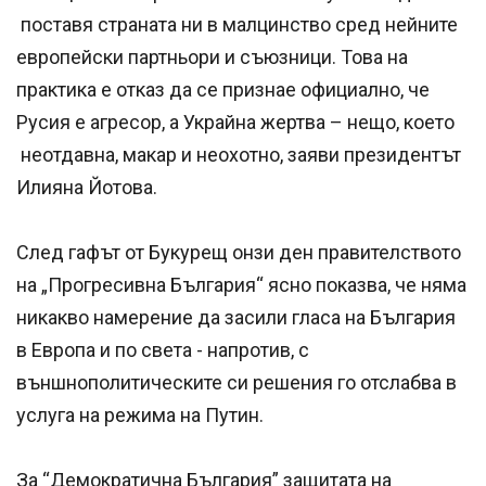
поставя страната ни в малцинство сред нейните
европейски партньори и съюзници. Това на
практика е отказ да се признае официално, че
Русия е агресор, а Украйна жертва – нещо, което
неотдавна, макар и неохотно, заяви президентът
Илияна Йотова.
След гафът от Букурещ онзи ден правителството
на „Прогресивна България“ ясно показва, че няма
никакво намерение да засили гласа на България
в Европа и по света - напротив, с
външнополитическите си решения го отслабва в
услуга на режима на Путин.
За “Демократична България” защитата на