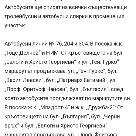
Автобусите ще спират на всички съществуващи
тролейбусни и автобусни спирки в променения
участък.
Автобусни линии № 76, 204 и 304. В посока ж.к.
„Гоце Делчев“ и НИМ: От кръстовището на бул.
„Евлоги и Христо Георгиеви“ и ул. „Ген. Гурко“
маршрутът продължава: ул. „Ген. Гурко“, бул.
„Васил Левски“, бул. „Патриарх Евтимий“, ул.
„Проф. Фритьоф Нансен“, бул. „България“, след
което автобусите продължават по маршрутите си.
В посока ж.к. „Младост-4“ и ж.к. „Дружба-2“: От
кръстовището на бул. „България“, бул. „Черни
връх“ и бул. „Евлоги и Христо Георгиеви“
маршрутът продължава: ул. „Проф. Фритьоф