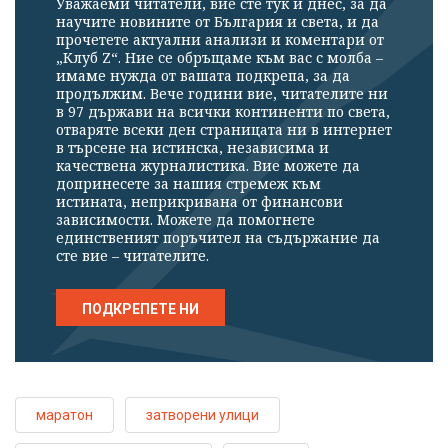
Уважаеми читатели, вие сте тук и днес, за да
научите новините от България и света, и да
прочетете актуални анализи и коментари от
„Клуб Z“. Ние се обръщаме към вас с молба –
имаме нужда от вашата подкрепа, за да
продължим. Вече години вие, читателите ни
в 97 държави на всички континенти по света,
отваряте всеки ден страницата ни в интернет
в търсене на истинска, независима и
качествена журналистика. Вие можете да
допринесете за нашия стремеж към
истината, неприкривана от финансови
зависимости. Можете да помогнете
единственият поръчител на съдържание да
сте вие – читателите.
ПОДКРЕПЕТЕ НИ
маратон
затворени улици