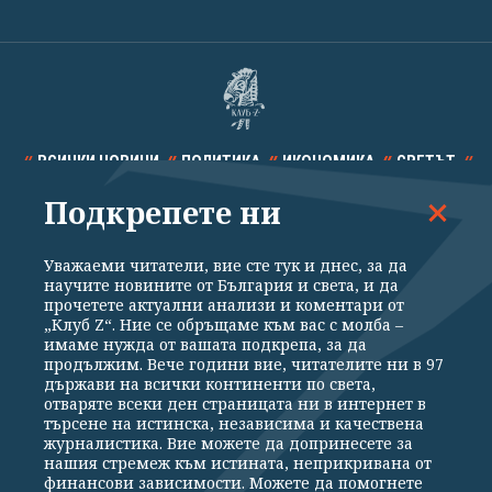
ВСИЧКИ НОВИНИ
ПОЛИТИКА
ИКОНОМИКА
СВЕТЪТ
Подкрепете ни
СПОРТ
КУЛТУРА
ТЕХНОЛОГИИ
КАЛЕЙДОСКОП
МНЕНИЯ
Уважаеми читатели, вие сте тук и днес, за да
научите новините от България и света, и да
прочетете актуални анализи и коментари от
„Клуб Z“. Ние се обръщаме към вас с молба –
имаме нужда от вашата подкрепа, за да
продължим. Вече години вие, читателите ни в 97
Общи условия
Политика за поверителност
държави на всички континенти по света,
отваряте всеки ден страницата ни в интернет в
Реклама
Партньори
Контакти
За Клуб Z
търсене на истинска, независима и качествена
Екип
Подкрепете ни
журналистика. Вие можете да допринесете за
нашия стремеж към истината, неприкривана от
финансови зависимости. Можете да помогнете