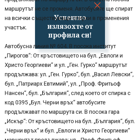
маршрутът не се променя. Автобусите ще спират
Успешно
на всички съществуващи спирки в променения
излязохте от
участък.
профила си!
Автобусна линия № 604. В посока институт
„Пирогов“: От кръстовището на бул. „Евлоги и
Христо Георгиеви“ и ул. „Ген. Гурко“ маршрутът
продължава: ул. „Ген. Гурко“, бул. „Васил Левски“,
бул. „Патриарх Евтимий“, ул. „Проф. Фритьоф
Нансен“, бул. „България“, след което от спирка с
код 0395 „Бул. Черни връх“ автобусите
продължават по маршрута си. В посока гара
„Искър“: От кръстовището на бул. „България“, бул.
„Черни връх“ и бул. „Евлоги и Христо Георгиеви“
маршрутът продължава: ул. „Проф. Фритьоф