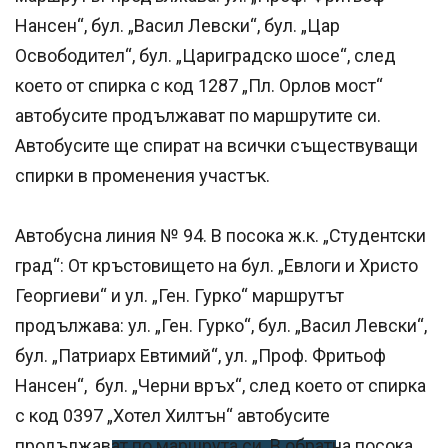
Нансен“, бул. „Васил Левски“, бул. „Цар
Освободител“, бул. „Цариградско шосе“, след
което от спирка с код 1287 „Пл. Орлов мост“
автобусите продължават по маршрутите си.
Автобусите ще спират на всички съществуващи
спирки в променения участък.
Автобусна линия № 94. В посока ж.к. „Студентски
град“: От кръстовището на бул. „Евлоги и Христо
Георгиеви“ и ул. „Ген. Гурко“ маршрутът
продължава: ул. „Ген. Гурко“, бул. „Васил Левски“,
бул. „Патриарх Евтимий“, ул. „Проф. Фритьоф
Нансен“, бул. „Черни връх“, след което от спирка
с код 0397 „Хотел Хилтън“ автобусите
продължават по маршрута си. В обратна посока