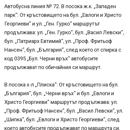
Автобусна линия № 72. В посока ж.к. „Западен
парк“: От кръстовището на бул. „Евлоги и Христо
Георгиеви“ и ул. „Ген. Гурко“ маршрутът
продължава: ул. „Ген. Гурко“, бул. „Васил Левски“,
бул. „Патриарх Евтимий“, ул. „Проф. Фритьоф
Нансен“, бул. „България“, след което от спирка с
код 0395 „Бул. Черни връх“ автобусите
продължават по обичайния си маршрут.
В посока х-л „Плиска“: От кръстовището на бул.
„България“, бул. „Черни връх“ и бул. „Евлоги и
Христо Георгиеви“ маршрутът продължава: ул.
„Проф. Фритьоф Нансен“, бул. „Васил Левски“, ул.
„Шипка“, бул. „Евлоги и Христо Георгиеви“, след
което автобусите продължават по маршрута си.