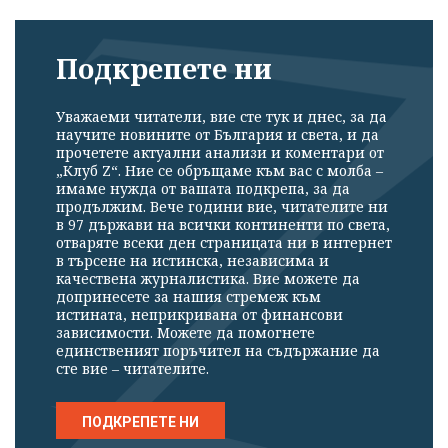
Подкрепете ни
Уважаеми читатели, вие сте тук и днес, за да
научите новините от България и света, и да
прочетете актуални анализи и коментари от
„Клуб Z“. Ние се обръщаме към вас с молба –
имаме нужда от вашата подкрепа, за да
продължим. Вече години вие, читателите ни
в 97 държави на всички континенти по света,
отваряте всеки ден страницата ни в интернет
в търсене на истинска, независима и
качествена журналистика. Вие можете да
допринесете за нашия стремеж към
истината, неприкривана от финансови
зависимости. Можете да помогнете
единственият поръчител на съдържание да
сте вие – читателите.
ПОДКРЕПЕТЕ НИ