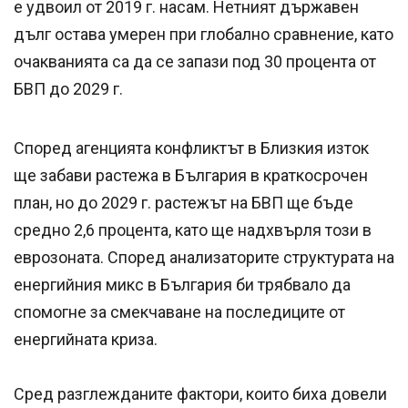
е удвоил от 2019 г. насам. Нетният държавен
дълг остава умерен при глобално сравнение, като
очакванията са да се запази под 30 процента от
БВП до 2029 г.
Според агенцията конфликтът в Близкия изток
ще забави растежа в България в краткосрочен
план, но до 2029 г. растежът на БВП ще бъде
средно 2,6 процента, като ще надхвърля този в
еврозоната. Според анализаторите структурата на
енергийния микс в България би трябвало да
спомогне за смекчаване на последиците от
енергийната криза.
Сред разглежданите фактори, които биха довели