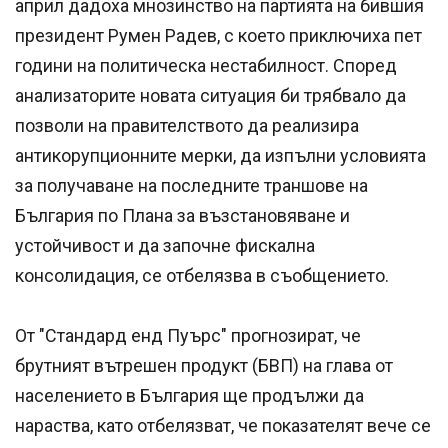
април дадоха мнозинство на партията на бившия
президент Румен Радев, с което приключиха пет
години на политическа нестабилност. Според
анализаторите новата ситуация би трябвало да
позволи на правителството да реализира
антикорупционните мерки, да изпълни условията
за получаване на последните траншове на
България по Плана за възстановяване и
устойчивост и да започне фискална
консолидация, се отбелязва в съобщението.
От "Стандард енд Пуърс" прогнозират, че
брутният вътрешен продукт (БВП) на глава от
населението в България ще продължи да
нараства, като отбелязват, че показателят вече се