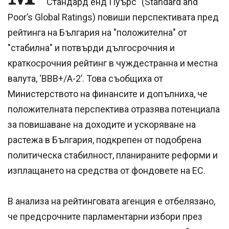
"Стандард енд Пуърс" (Standard and
Poor’s Global Ratings) повиши перспективата пред
рейтинга на България на "положителна" от
"стабилна" и потвърди дългосрочния и
краткосрочния рейтинг в чуждестранна и местна
валута, ‘BBB+/A-2’. Това съобщиха от
Министерството на финансите и допълниха, че
положителната перспектива отразява потенциала
за повишаване на доходите и ускоряване на
растежа в България, подкрепен от подобрена
политическа стабилност, планираните реформи и
изплащането на средства от фондовете на ЕС.
В анализа на рейтинговата агенция е отбелязано,
че предсрочните парламентарни избори през