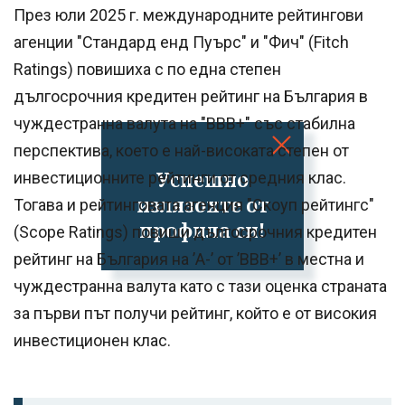
През юли 2025 г. международните рейтингови
агенции "Стандард енд Пуърс" и "Фич" (Fitch
Ratings) повишиха с по една степен
дългосрочния кредитен рейтинг на България в
чуждестранна валута на "BBB+" със стабилна
перспектива, което е най-високата степен от
Успешно
инвестиционните рейтинги от средния клас.
излязохте от
Тогава и рейтинговата агенция "Скоуп рейтингс"
профила си!
(Scope Ratings) повиши дългосрочния кредитен
рейтинг на България на ’A-’ от ’BBB+’ в местна и
чуждестранна валута като с тази оценка страната
за първи път получи рейтинг, който е от високия
инвестиционен клас.