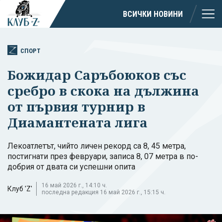
ВСИЧКИ НОВИНИ
СПОРТ
Божидар Саръбоюков със
сребро в скока на дължина
от първия турнир в
Диамантената лига
Лекоатлетът, чийто личен рекорд са 8, 45 метра,
постигнати през февруари, записа 8, 07 метра в по-
добрия от двата си успешни опита
16 май 2026 г., 14:10 ч.
Клуб 'Z'
последна редакция 16 май 2026 г., 15:15 ч.