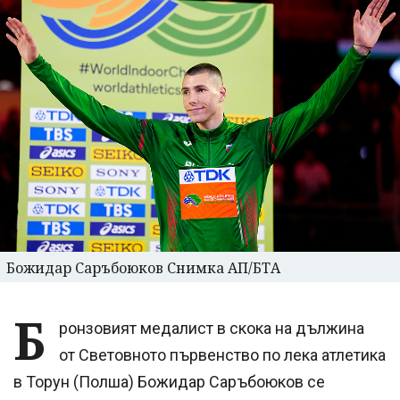
Божидар Саръбоюков Снимка АП/БТА
Б
ронзовият медалист в скока на дължина
от Световното първенство по лека атлетика
в Торун (Полша) Божидар Саръбоюков се