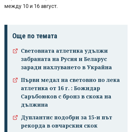
между 10 и 16 август.
Още по темата
Световната атлетика удължи
забраната на Русия и Беларус
заради нахлуването в Украйна
Успешно
излязохте от
Първи медал на световно по лека
профила си!
атлетика от 16 г. : Божидар
Саръбоюков с бронз в скока на
дължина
Дуплантис подобри за 15-и път
рекорда в овчарския скок