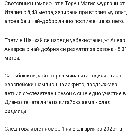
Световния шампионат в Торун Матия Фурлани от
Италия с 8,43 метра, записани при втория му опит,
а това бе и най-добро лично постижение за него.
Трети в Шанхай се нареди узбекистанецът Анвар
Анваров с най-добрия си резултат за сезона - 8,01
метра.
Саръбоюков, който през миналата година стана
европейски шампион на закрито, продължава
летния състезателен сезон с още едно участие в
Диамантената лига на китайска земя - след
седмица.
След това атлет номер 1 на България за 2025-та