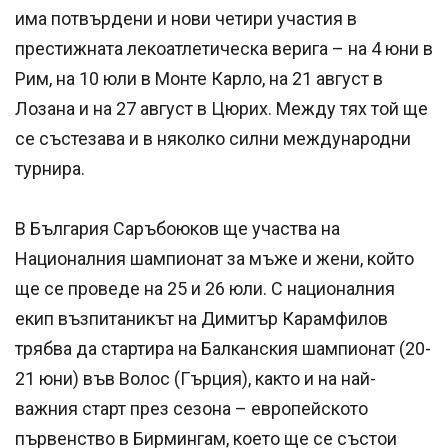
има потвърдени и нови четири участия в
престижната лекоатлетическа верига – на 4 юни в
Рим, на 10 юли в Монте Карло, на 21 август в
Лозана и на 27 август в Цюрих. Между тях той ще
се състезава и в няколко силни международни
турнира.
В България Саръбоюков ще участва на
Националния шампионат за мъже и жени, който
ще се проведе на 25 и 26 юли. С националния
екип възпитаникът на Димитър Карамфилов
трябва да стартира на Балканския шампионат (20-
21 юни) във Волос (Гърция), както и на най-
важния старт през сезона – европейското
първенство в Бирмингам, което ще се състои