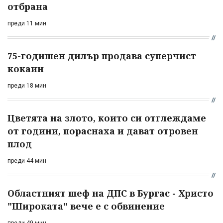
отбрана
преди 11 мин
75-годишен дилър продава суперчист
кокаин
преди 18 мин
Цветята на злото, които си отглеждаме
от години, пораснаха и дават отровен
плод
преди 44 мин
Областният шеф на ДПС в Бургас - Христо
"Широката" вече е с обвинение
преди 49 мин