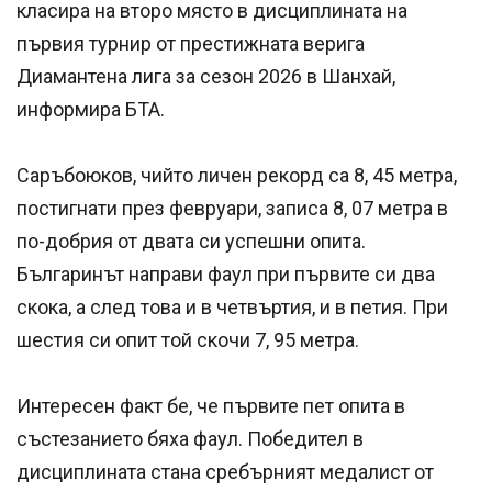
класира на второ място в дисциплината на
първия турнир от престижната верига
Диамантена лига за сезон 2026 в Шанхай,
информира БТА.
Саръбоюков, чийто личен рекорд са 8, 45 метра,
постигнати през февруари, записа 8, 07 метра в
по-добрия от двата си успешни опита.
Българинът направи фаул при първите си два
скока, а след това и в четвъртия, и в петия. При
шестия си опит той скочи 7, 95 метра.
Интересен факт бе, че първите пет опита в
състезанието бяха фаул. Победител в
дисциплината стана сребърният медалист от