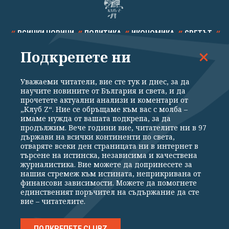
ВСИЧКИ НОВИНИ
ПОЛИТИКА
ИКОНОМИКА
СВЕТЪТ
Подкрепете ни
СПОРТ
КУЛТУРА
ТЕХНОЛОГИИ
КАЛЕЙДОСКОП
МНЕНИЯ
Уважаеми читатели, вие сте тук и днес, за да
научите новините от България и света, и да
прочетете актуални анализи и коментари от
„Клуб Z“. Ние се обръщаме към вас с молба –
имаме нужда от вашата подкрепа, за да
продължим. Вече години вие, читателите ни в 97
Общи условия
Политика за поверителност
държави на всички континенти по света,
отваряте всеки ден страницата ни в интернет в
Реклама
Партньори
Контакти
За Клуб Z
търсене на истинска, независима и качествена
Екип
Подкрепете ни
журналистика. Вие можете да допринесете за
нашия стремеж към истината, неприкривана от
финансови зависимости. Можете да помогнете
единственият поръчител на съдържание да сте
Издател на www.clubz.bg е „Клуб Зебра Медия“ ЕООД, София, ул. "Алеко
вие – читателите.
Константинов" 3. Всички права запазени 2026 „Клуб Зебра Медия“
ЕООД.
Препечатването на материали, снимки и видео от www.clubz.bg без
разрешение ще бъде преследвано по съдебен път, съгласно
ПОДКРЕПЕТЕ CLUBZ