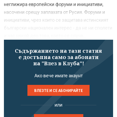
неглижира европейски форуми и инициативи,
насочени срещу заплахата от Русия. Форуми и
инициативи, чрез които се защитава истинският
български национален интерес - да не ни сполети
и нас някой ден това, което се случв...
Съдържанието на тази статия
е достъпна само за абонати
на "Влез в Клуба"!
Ако вече имате акаунт
ВЛЕЗТЕ И СЕ АБОНИРАЙТЕ
или