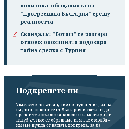
политика: обещанията на
"Прогресивна България" срещу
реалността
Скандалът "Боташ" се разгаря
отново: опозицията подозира
тайна сделка с Турция
Подкрепете ни
Успешно
излязохте от
Уважаеми читатели, вие сте тук и днес, за да
профила си!
научите новините от България и света, и да
прочетете актуални анализи и коментари от
„Клуб Z“. Ние се обръщаме към вас с молба –
имаме нужда от вашата подкрепа, за да