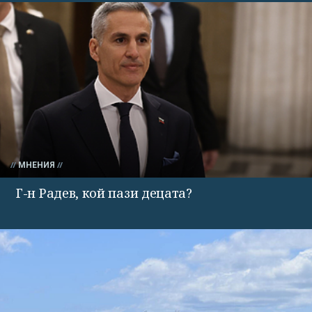
МНЕНИЯ
Г-н Радев, кой пази децата?