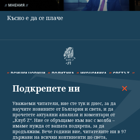
МНЕНИЯ
Късно е да се плаче
ВСИЧКИ НОВИНИ
ПОЛИТИКА
ИКОНОМИКА
СВЕТЪТ
Подкрепете ни
СПОРТ
КУЛТУРА
ТЕХНОЛОГИИ
КАЛЕЙДОСКОП
МНЕНИЯ
Уважаеми читатели, вие сте тук и днес, за да
научите новините от България и света, и да
прочетете актуални анализи и коментари от
„Клуб Z“. Ние се обръщаме към вас с молба –
имаме нужда от вашата подкрепа, за да
продължим. Вече години вие, читателите ни в 97
Общи условия
Политика за поверителност
държави на всички континенти по света,