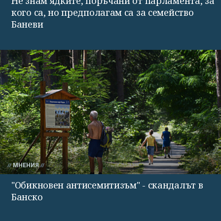
Не знам ядките, поръчани от парламента, за
кого са, но предполагам са за семейство
Баневи
МНЕНИЯ
"Обикновен антисемитизъм" - скандалът в
Банско