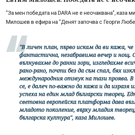
"За мен победата на DARA не е неочаквана", каза м
Милошев в ефира на "Денят започва с Георги Любе
"В личен план, първо искам да ви кажа, ч
фантастична, незабравима вечер и нощ. 
вълнувахме до ранни зори, изгледахме вс
рано-рано, почти без да съм спал, бях и
международния отзвук на тази проява. В
се, е далеч по-важно да кажа и да изразя
успеха на един млад български творец. Ед
световна европейска платформа дава въз
младото поколение, върху младия творец
българска култура", каза Милошев.