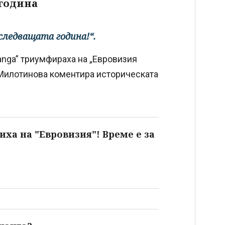
година
следващата година!“.
anga” триумфираха на „Евровизия
 Милотинова коментира историческата
иха на "Евровизия"! Време е за