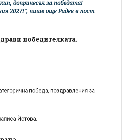
кип, допринесъл за победата!
зия 2027!", пише още Радев в пост
драви победителката.
категорична победа, поздравления за
написа Йотова.
квана