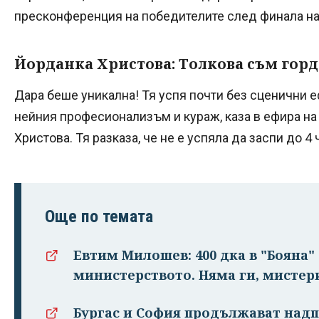
пресконференция на победителите след финала на
Йорданка Христова: Толкова съм горда
Дара беше уникална! Тя успя почти без сценични е
нейния професионализъм и кураж, каза в ефира н
Христова. Тя разказа, че не е успяла да заспи до 4
Още по темата
Евтим Милошев: 400 дка в "Бояна"
министерството. Няма ги, мистер
Бургас и София продължават надп