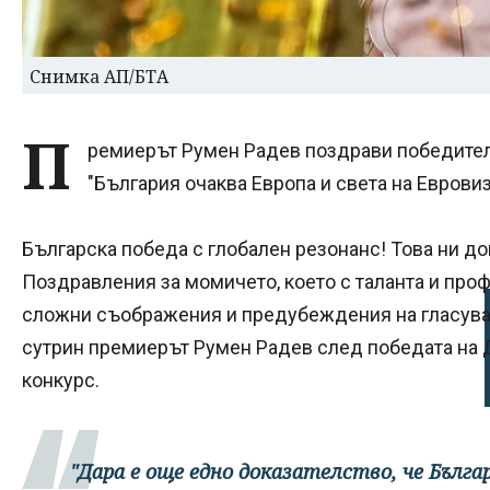
Снимка АП/БТА
П
ремиерът Румен Радев поздрави победителк
"България очаква Европа и света на Евровиз
Българска победа с глобален резонанс! Това ни до
Поздравления за момичето, което с таланта и про
сложни съображения и предубеждения на гласуван
сутрин премиерът Румен Радев след победата на Д
конкурс.
"Дара е още едно доказателство, че Бълга