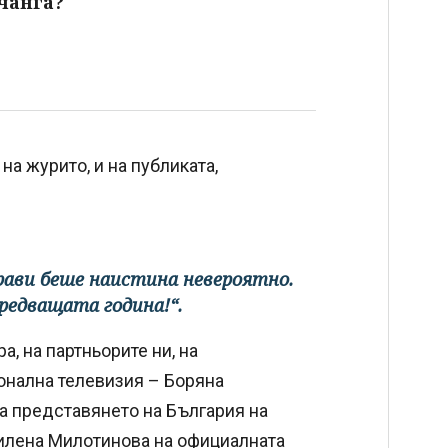
чанга?
на журито, и на публиката,
прави беше наистина невероятно.
редващата година!“.
а, на партньорите ни, на
онална телевизия – Боряна
за представянето на България на
Милена Милотинова на официалната