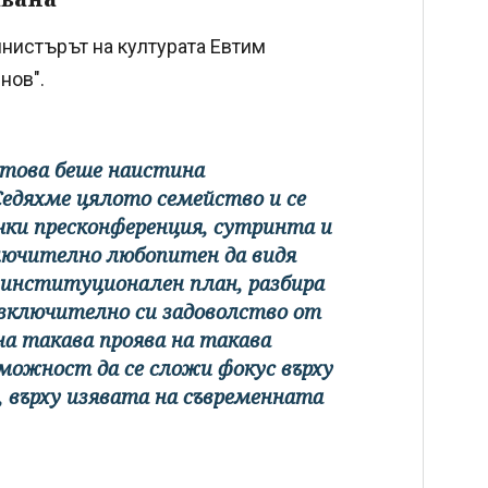
инистърът на културата Евтим
нов".
е това беше наистина
Седяхме цялото семейство и се
ички пресконференция, сутринта и
зключително любопитен да видя
 институционален план, разбира
 изключително си задоволство от
на такава проява на такава
можност да се сложи фокус върху
, върху изявата на съвременната