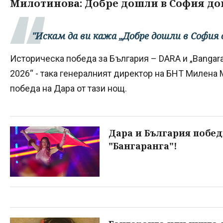
Милотинова: Добре дошли в София до
"Искам да ви кажа „Добре дошли в София 
Историческа победа за България – DARA и „Bangar
2026“ - така генералният директор на БНТ Милена
победа на Дара от тази нощ.
Дара и България побед
"Бангаранга"!