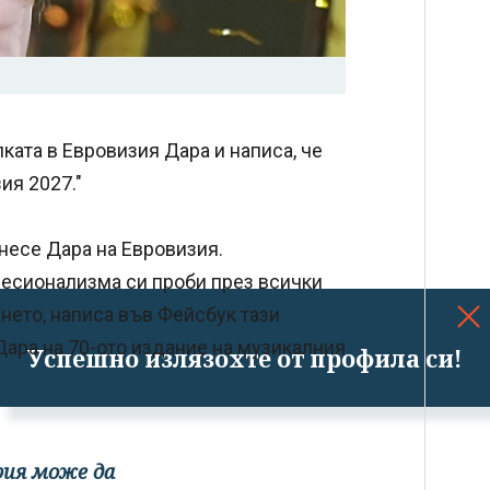
ата в Евровизия Дара и написа, че
ия 2027."
несе Дара на Евровизия.
фесионализма си проби през всички
ето, написа във Фейсбук тази
ара на 70-ото издание на музикалния
Успешно излязохте от профила си!
рия може да