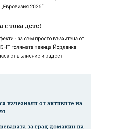
 „Евровизия 2026“.
 с това дете!
фекти - аз съм просто възхитена от
а БНТ голямата певица Йорданка
 часа от вълнение и радост.
 са изчезнали от активите на
ия
реварата за град домакин на