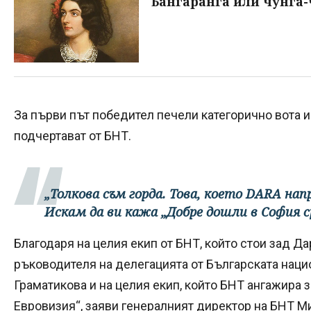
Бангаранга или чунга-
За първи път победител печели категорично вота и 
подчертават от БНТ.
„Толкова съм горда. Това, което DARA на
Искам да ви кажа „Добре дошли в София с
Благодаря на целия екип от БНТ, който стои зад Дар
ръководителя на делегацията от Българската наци
Граматикова и на целия екип, който БНТ ангажира 
Евровизия“, заяви генералният директор на БНТ 