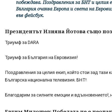
побеждава. Поздравления за БНТ и целия е
България очаква Европа и света на Еврови
във фейсбук.
Президентът Илияна Йотова също поз
Триумф за DARA
Триумф за България на Евровизия!
Поздравления за целия екип, който стои зад тази 
Българска национална телевизия. БНТ!
Благодарим за силните емоции и вдъхновението!, 
Евтим Милошев: Победата не е неоча