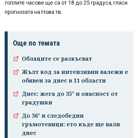
топлите часове ще са от 18 до 25 градуса, гласи
прогнозата на Нова тв.
Още по темата
Облаците се разкъсват
Успешно
Жълт код за интензивни валежи е
излязохте от
обявен за днес в 11 области
профила си!
Днес: жега до 35° и опасност от
градушки
До 36° и следобедни
гръмотевици: ето къде ще вали
днес