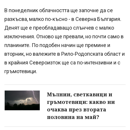
В понеделник облачността ще започне да се
разкъсва, малко по-късно - в Северна България.
Денят ще е преобладаващо слънчев с малко
изключения. Отново ще превали, но почти само в
планините. По подобен начин ще премине и
вторник, но валежите в Рило-Родопската област и
в крайния Североизток ще са по-интензивни и с
гръмотевици.
Мълнии, светкавици и
гръмотевици: какво ни
очаква през втората
половина на май?