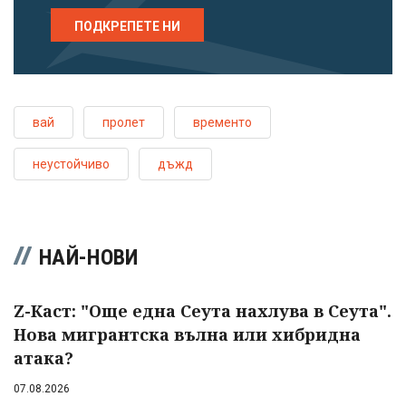
ПОДКРЕПЕТЕ НИ
вай
пролет
временто
неустойчиво
дъжд
НАЙ-НОВИ
Z-Каст: "Още една Сеута нахлува в Сеута".
Нова мигрантска вълна или хибридна
атака?
07.08.2026