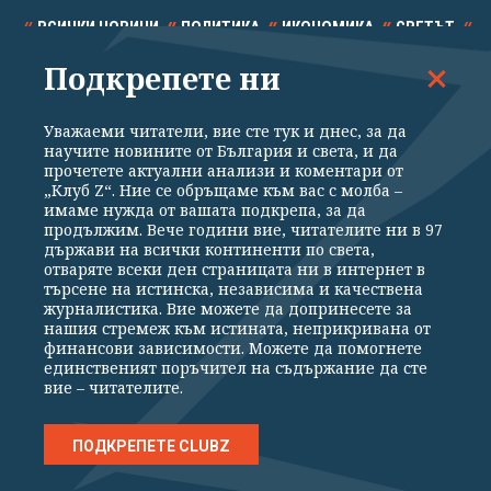
ВСИЧКИ НОВИНИ
ПОЛИТИКА
ИКОНОМИКА
СВЕТЪТ
Подкрепете ни
СПОРТ
КУЛТУРА
ТЕХНОЛОГИИ
КАЛЕЙДОСКОП
МНЕНИЯ
Уважаеми читатели, вие сте тук и днес, за да
научите новините от България и света, и да
прочетете актуални анализи и коментари от
„Клуб Z“. Ние се обръщаме към вас с молба –
имаме нужда от вашата подкрепа, за да
продължим. Вече години вие, читателите ни в 97
Общи условия
Политика за поверителност
държави на всички континенти по света,
отваряте всеки ден страницата ни в интернет в
Реклама
Партньори
Контакти
За Клуб Z
търсене на истинска, независима и качествена
Екип
Подкрепете ни
журналистика. Вие можете да допринесете за
нашия стремеж към истината, неприкривана от
финансови зависимости. Можете да помогнете
единственият поръчител на съдържание да сте
Издател на www.clubz.bg е „Клуб Зебра Медия“ ЕООД, София, ул. "Алеко
вие – читателите.
Константинов" 3. Всички права запазени 2026 „Клуб Зебра Медия“
ЕООД.
Препечатването на материали, снимки и видео от www.clubz.bg без
разрешение ще бъде преследвано по съдебен път, съгласно
ПОДКРЕПЕТЕ CLUBZ
ОБЩИТЕ УСЛОВИЯ