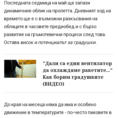
Последната седмица на май ще запази
динамичния облик на пролетта. Дневният ход на
времето ще е с възможни разкъсвания на
облаците в часовете предиобед и с бързо
развитие на гръмотевични процеси след това.
Остава
висок и потенциалът за градушки.
"Дали са един вентилатор
да охлаждаме ракетите..."
Как борим градушките
(ВИДЕО)
До края на месеца няма да има и особено
движение в температурите - по-често пиковете в