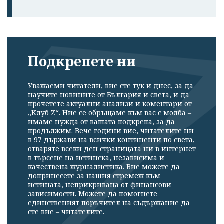
Подкрепете ни
Уважаеми читатели, вие сте тук и днес, за да
научите новините от България и света, и да
прочетете актуални анализи и коментари от
„Клуб Z“. Ние се обръщаме към вас с молба –
имаме нужда от вашата подкрепа, за да
продължим. Вече години вие, читателите ни
в 97 държави на всички континенти по света,
отваряте всеки ден страницата ни в интернет
в търсене на истинска, независима и
качествена журналистика. Вие можете да
допринесете за нашия стремеж към
истината, неприкривана от финансови
зависимости. Можете да помогнете
единственият поръчител на съдържание да
сте вие – читателите.